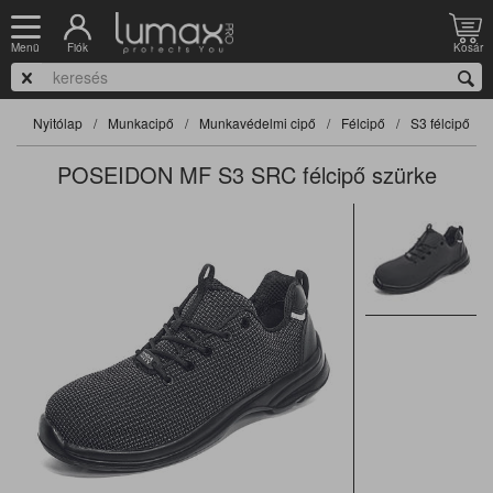
Fiók
Kosár
Menü
Nyitólap
Munkacipő
Munkavédelmi cipő
Félcipő
S3 félcipő
POSEIDON MF S3 SRC félcipő szürke