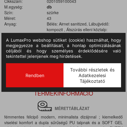
Cikkszám:
0201059100043
M.egység:
db
Szín:
szürke
Méret:
43
Anyag:
Bélés: Airnet sanitized, Lábujjvédő:
kompozit , Átszúrás elleni köztalp:
kompozit , Felső rész: Putek , Talp: dupla
sűrűségű poliuretán
Szabvány:
EN ISO 20345 :2011 (S3 SRC)
Várható érkezés:
4-10 nap
TERMÉKINFORMÁCIÓ
MÉRETTÁBLÁZAT
fémmentes félcipő modern, minimalista dizájnnal ; kiemelkedő
viselési komfort a dupla sűrűségű PU talpnak és a SOFT GEL