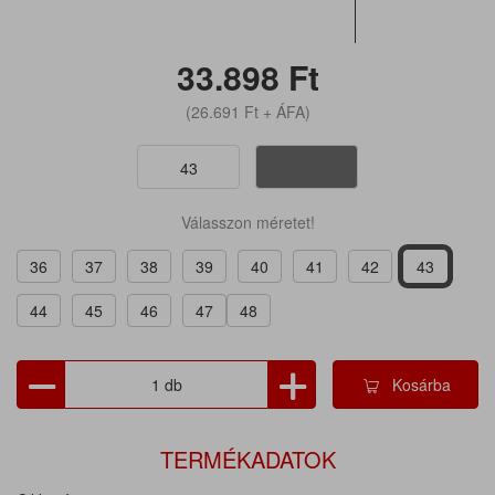
33.898
Ft
(26.691
Ft
+ ÁFA)
43
Válasszon méretet!
36
37
38
39
40
41
42
43
44
45
46
47
48
Kosárba
TERMÉKADATOK