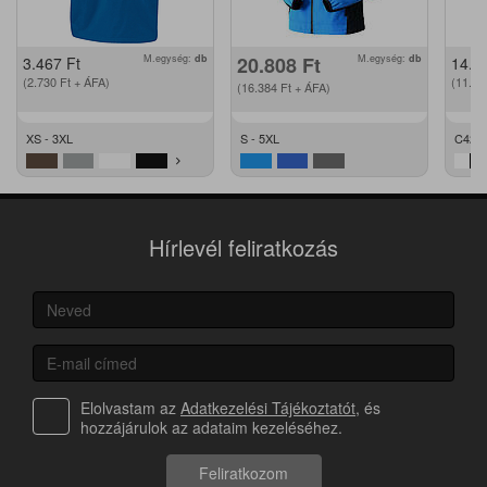
M.egység:
db
20.808
Ft
M.egység:
db
3.467
Ft
14.2
(2.730
Ft
+ ÁFA)
(11.2
(16.384
Ft
+ ÁFA)
XS - 3XL
S - 5XL
C42 -
Hírlevél feliratkozás
Elolvastam az
Adatkezelési Tájékoztatót
, és
hozzájárulok az adataim kezeléséhez.
Feliratkozom