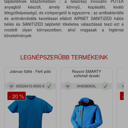
talpbetétnek köszönhetően ; a felsőrész innovatív PUTEK
anyagból készült, amely könnyű, kopásálló, kiváló
lélegzőképességű, és vízlepergető is egyszerre ; az antibakteriális
és antimikrobiális kezeléssel ellátott AIRNET SANITIZED hálós
bélés és SANITIZED talpbetét tökéletes választássá teszi ezt a
modellt olyan környezetben, ahol magasak a higiéniai
követelmények
LEGNÉPSZERŰBB TERMÉKEINK
Jobman 5264 - Férfi póló
Rossini SMARTY
J
softshell dzseki
65526410-6500-6
HH63806XL
- 20 %
- 