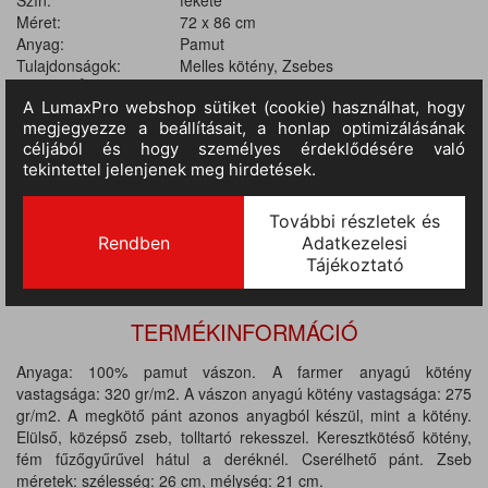
Szín:
fekete
Méret:
72 x 86 cm
Anyag:
Pamut
Tulajdonságok:
Melles kötény, Zsebes
II.
RAKTÁRON
243 db
(szállítási idő 3-7 nap) :
III.
RAKTÁRON
(szállítási idő 9-14 nap)
:
1 440 db
TERMÉKINFORMÁCIÓ
Anyaga: 100% pamut vászon. A farmer anyagú kötény
vastagsága: 320 gr/m2. A vászon anyagú kötény vastagsága: 275
gr/m2. A megkötő pánt azonos anyagból készül, mint a kötény.
Elülső, középső zseb, tolltartó rekesszel. Keresztkötéső kötény,
fém fűzőgyűrűvel hátul a deréknél. Cserélhető pánt. Zseb
méretek: szélesség: 26 cm, mélység: 21 cm.