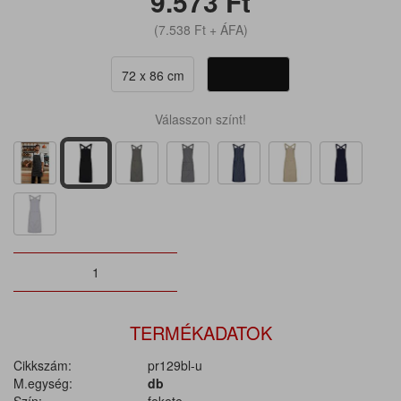
9.573
Ft
(7.538
Ft
+ ÁFA)
72 x 86 cm
Válasszon színt!
TERMÉKADATOK
Cikkszám:
pr129bl-u
M.egység:
db