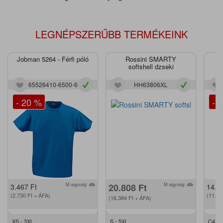
LEGNÉPSZERŰBB TERMÉKEINK
Jobman 5264 - Férfi póló
Rossini SMARTY
J
softshell dzseki
65526410-6500-6
HH63806XL
- 20 %
- 
M.egység:
db
20.808
Ft
M.egység:
db
3.467
Ft
14.2
(2.730
Ft
+ ÁFA)
(11.2
(16.384
Ft
+ ÁFA)
XS - 3XL
S - 5XL
C42 -