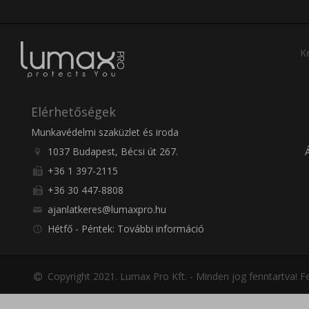
Ke
Elérhetőségek
Munkavédelmi szaküzlet és iroda
1037 Budapest, Bécsi út 267.
+36 1 397-2115
+36 30 447-8808
ajanlatkeres@lumaxpro.hu
Hétfő - Péntek: További információ
Copyright 2021. Lumax Pro Kft. - Minden jog fenntartva!
Fe