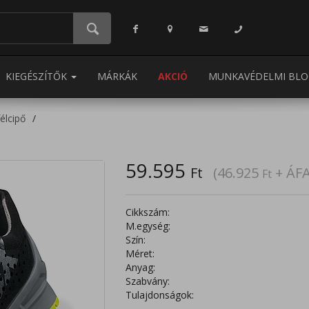
KIEGÉSZÍTŐK
MÁRKÁK
AKCIÓ
MUNKAVÉDELMI BLO
élcipő
59.595
Ft
(46.925
+ ÁFA
Ft
Cikkszám:
M.egység:
Szín:
Méret:
Anyag:
Szabvány:
Tulajdonságok: