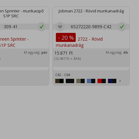
n Sprinter - munkacipő
Jobman 2722 - Rövid munkanadrág
S1P SRC
309-41
65272220-9899-C42
- 20 %
M.egység:
pár
15.871
Ft
M.egység:
db
2
)
(12.497
Ft
+ ÁFA)
(1
C42 - C64
XS