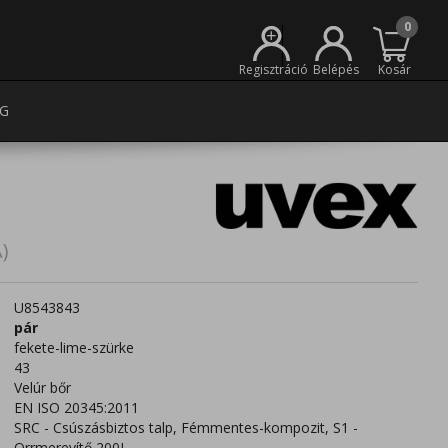
0
+
Regisztráció
Belépés
Kosár
G
)
U8543843
pár
fekete-lime-szürke
43
Velúr bőr
EN ISO 20345:2011
SRC - Csúszásbiztos talp, Fémmentes-kompozit, S1 -
Orrmerevítő 200J