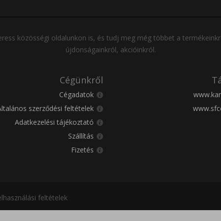
ress közösségi oldalunkon is, és tudj meg még többet a termékeinkr
újdonságainkról, akcióinkról.
Cégünkről
Tá
Cégadatok
www.kar
Általános szerződési feltételek
www.sfc
Adatkezelési tájékoztató
Szállítás
Fizetés
lhasználási feltételek