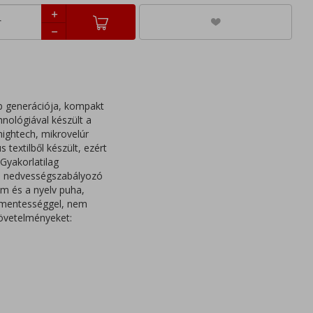
b generációja, kompakt
nológiával készült a
hightech, mikrovelúr
 textilből készült, ezért
 Gyakorlatilag
s, nedvességszabályozó
rem és a nyelv puha,
zásmentességgel, nem
 követelményeket: