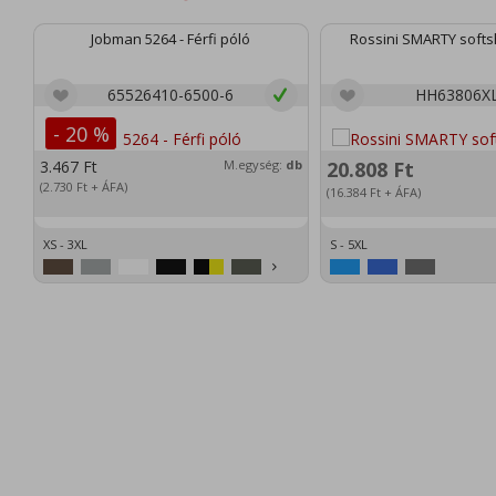
Jobman 5264 - Férfi póló
Rossini SMARTY softsh
65526410-6500-6
HH63806X
- 20 %
3.467
Ft
M.egység:
db
20.808
Ft
(2.730
Ft
+ ÁFA)
(16.384
Ft
+ ÁFA)
XS - 3XL
S - 5XL