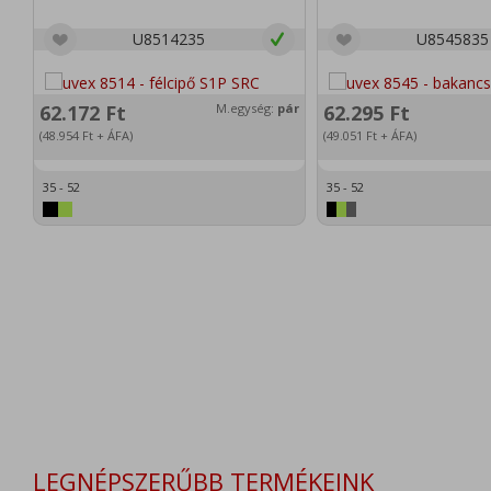
U8514235
U8545835
62.172
Ft
M.egység:
pár
62.295
Ft
(48.954
Ft
+ ÁFA)
(49.051
Ft
+ ÁFA)
35 - 52
35 - 52
LEGNÉPSZERŰBB TERMÉKEINK