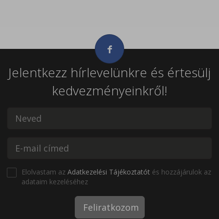
Jelentkezz hírlevelünkre és értesülj
kedvezményeinkről!
Elolvastam az
Adatkezelési Tájékoztatót
és hozzájárulok az
adataim kezeléséhez
Feliratkozom