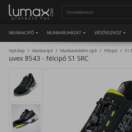
MUNKACIPŐ
MUNKARUHÁZAT
VÉDŐESZKÖZ
Nyitólap
Munkacipő
Munkavédelmi cipő
Félcipő
S1 f
uvex 8543 - félcipő S1 SRC