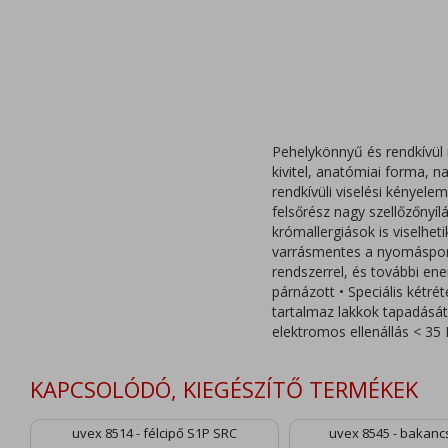
Pehelykönnyű és rendkívül
kivitel, anatómiai forma, 
rendkívüli viselési kényele
felsőrész nagy szellőzőnyílá
krómallergiások is viselheti
varrásmentes a nyomáspont
rendszerrel, és további ene
párnázott • Speciális kétr
tartalmaz lakkok tapadását 
elektromos ellenállás < 3
KAPCSOLÓDÓ, KIEGÉSZÍTŐ TERMÉKEK
uvex 8514 - félcipő S1P SRC
uvex 8545 - bakanc