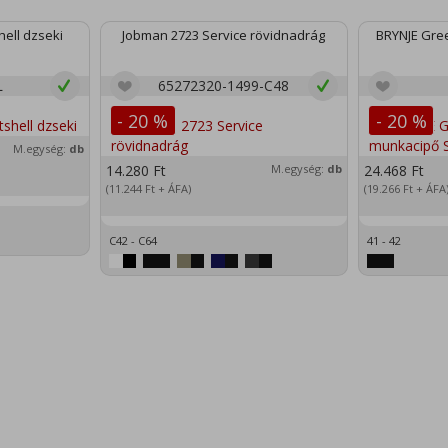
ell dzseki
Jobman 2723 Service rövidnadrág
BRYNJE Gree
L
65272320-1499-C48
- 20 %
- 20 %
M.egység:
db
14.280
Ft
M.egység:
db
24.468
Ft
(11.244
Ft
+ ÁFA)
(19.266
Ft
+ ÁFA
C42 - C64
41 - 42