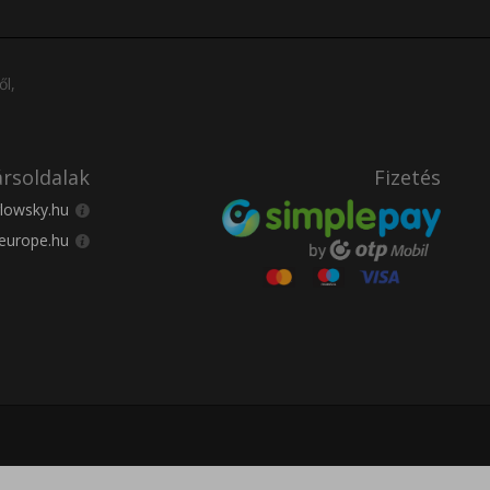
ől,
rsoldalak
Fizetés
lowsky.hu
europe.hu