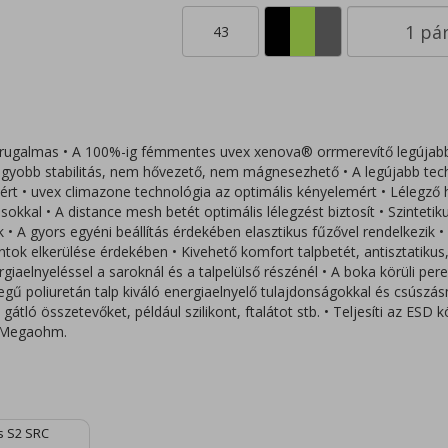
43
 rugalmas • A 100%-ig fémmentes uvex xenova® orrmerevítő legújab
nagyobb stabilitás, nem hővezető, nem mágnesezhető • A legújabb tech
mért • uvex climazone technológia az optimális kényelemért • Lélegző 
sokkal • A distance mesh betét optimális lélegzést biztosít • Szintetikus
k • A gyors egyéni beállítás érdekében elasztikus fűzővel rendelkezik •
ok elkerülése érdekében • Kivehető komfort talpbetét, antisztatiku
rgiaelnyeléssel a saroknál és a talpelülső részénél • A boka körüli pe
étegű poliuretán talp kiváló energiaelnyelő tulajdonságokkal és csús
gátló összetevőket, például szilikont, ftalátot stb. • Teljesíti az ESD
5 Megaohm.
s S2 SRC