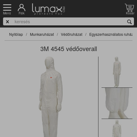
Fiók
Kosár
Menü
Nyitólap
Munkaruházat
Védőruházat
Egyszerhasználatos ruházat
3M 4545 védőoverall