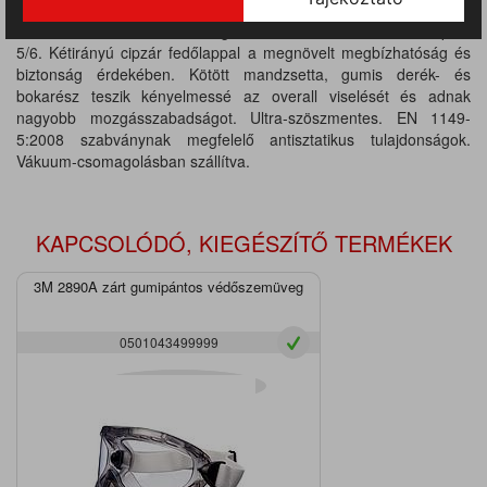
mozgásszabadságot. Autóiparban és ISO 4-9 tisztatérben
használható. Vákuum-csomagolásban szállítva. Védelmi Típus:
5/6. Kétirányú cipzár fedőlappal a megnövelt megbízhatóság és
biztonság érdekében. Kötött mandzsetta, gumis derék- és
bokarész teszik kényelmessé az overall viselését és adnak
nagyobb mozgásszabadságot. Ultra-szöszmentes. EN 1149-
5:2008 szabványnak megfelelő antisztatikus tulajdonságok.
Vákuum-csomagolásban szállítva.
KAPCSOLÓDÓ, KIEGÉSZÍTŐ TERMÉKEK
3M 2890A zárt gumipántos védőszemüveg
0501043499999