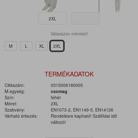
2XL
Válasszon méretet!
M
L
XL
2XL
TERMÉKADATOK
Cikkszám:
0315006180005
M.egység:
csomag
Szín:
fehér
Méret:
2XL
Szabvány:
EN1073-2, EN1149-5, EN14126
Várható érkezés:
Rendelésre kapható! Szállítási idő
változó!