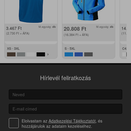
M.egység:
db
20.808
Ft
M.egység:
db
3.467
Ft
14.2
(2.730
Ft
+ ÁFA)
(11.2
(16.384
Ft
+ ÁFA)
XS - 3XL
S - 5XL
C42 -
Hírlevél feliratkozás
Elolvastam az
Adatkezelési Tájékoztatót
, és
hozzájárulok az adataim kezeléséhez.