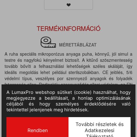
TERMÉKINFORMÁCIÓ
MÉRETTÁBLÁZAT
A ruha speciális mikroporózus anyaga puha, könnyű, jól simul a
testre és nagyfokú kényelmet biztosít. A kitűnő szöszmentesség
tovább bővíti a felhasználási lehetőségek széles skáláját, így
ideális megoldás lehet például sterilszobákban. CE jelölés, 5/6
védelmi típus, veszélyes por szennyező anyagok és folyadék
fröccsenés ellen. Radioaktív szennyeződés elleni védelem, az EN
1073-2:2002 szabvány előírásai szerint. Az EN 1149-5:2008
szabványnak megfelelő antisztatikus tulajdonságok. Az EN 14126
szabványnak megfelelő fertőző anyagok elleni védelem. Egyedi,
puha és könnyű mikroporózus anyag. 3 részből álló csuklya a
megnövelt egyéni védőeszköz-kompatibilitásért. Kétirányú cipzár
cipzárvédővel a megnövelt megbízhatóság és biztonság
érdekében. Kötött mandzsetta, gumis derék- és bokarész teszik
kényelmessé az overall viselését és adnak nagyobb