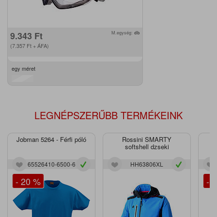
9.343
Ft
M.egység:
db
(7.357
Ft
+ ÁFA)
egy méret
LEGNÉPSZERŰBB TERMÉKEINK
Jobman 5264 - Férfi póló
Rossini SMARTY
J
softshell dzseki
65526410-6500-6
HH63806XL
- 20 %
- 