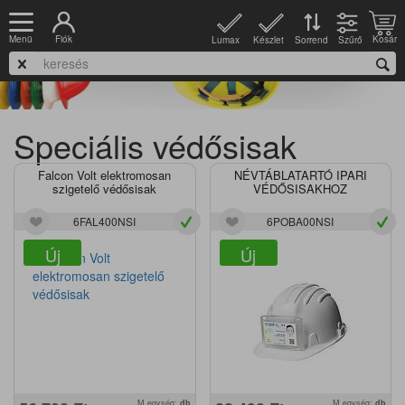
Fiók
Kosár
Menü
Lumax
Készlet
Szűrő
Sorrend
Speciális védősisak
Falcon Volt elektromosan
NÉVTÁBLATARTÓ IPARI
szigetelő védősisak
VÉDŐSISAKHOZ
6FAL400NSI
6POBA00NSI
Új
Új
M.egység:
db
M.egység:
db