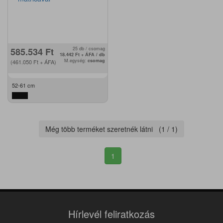
585.534
Ft
25 db / csomag
18.442
Ft
+ ÁFA / db
M.egység:
csomag
(461.050
Ft
+ ÁFA)
52-61 cm
Még több terméket szeretnék látni (
1
/
1
)
1
Hírlevél feliratkozás