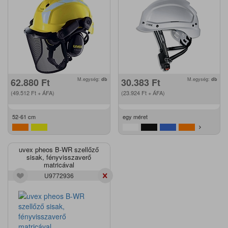
62.880
Ft
M.egység:
db
30.383
Ft
M.egység:
db
(49.512
Ft
+ ÁFA)
(23.924
Ft
+ ÁFA)
52-61 cm
egy méret
uvex pheos B-WR szellőző
sisak, fényvisszaverő
matricával
U9772936