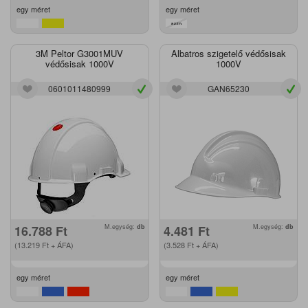
egy méret
egy méret
3M Peltor G3001MUV
Albatros szigetelő védősisak
védősisak 1000V
1000V
0601011480999
GAN65230
16.788
Ft
M.egység:
db
4.481
Ft
M.egység:
db
(13.219
Ft
+ ÁFA)
(3.528
Ft
+ ÁFA)
egy méret
egy méret