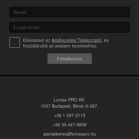
Elolvastam az
Adatkezelési Tájékoztatót
, és
hozzájárulok az adataim kezeléséhez.
Feliratkozom
Lumax PRO Kft.
1037 Budapest, Bécsi út 267.
+36 1 397-2115
+36 30 447-8808
ajanlatkeres@lumaxpro.hu