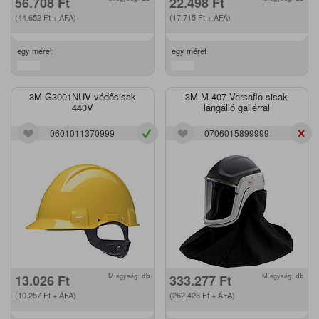
56.708
Ft
22.498
Ft
(44.652
Ft
+ ÁFA)
(17.715
Ft
+ ÁFA)
egy méret
egy méret
3M G3001NUV védősisak
3M M-407 Versaflo sisak
440V
lángálló gallérral
0601011370999
0706015899999
13.026
Ft
M.egység:
db
333.277
Ft
M.egység:
db
(10.257
Ft
+ ÁFA)
(262.423
Ft
+ ÁFA)