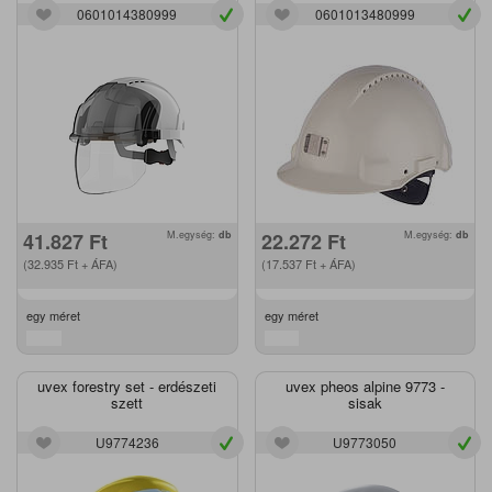
0601014380999
0601013480999
41.827
Ft
M.egység:
db
22.272
Ft
M.egység:
db
(32.935
Ft
+ ÁFA)
(17.537
Ft
+ ÁFA)
egy méret
egy méret
uvex forestry set - erdészeti
uvex pheos alpine 9773 -
szett
sisak
U9774236
U9773050