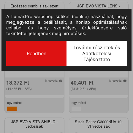
Erdészeti combi sisak szett
JSP EVO VISTA LENS -
védősisak
PW98ORR
0601014180999
18.372
Ft
M.egység:
db
40.401
Ft
M.egység:
db
(14.466
Ft
+ ÁFA)
(31.812
Ft
+ ÁFA)
egy méret
egy méret
JSP EVO VISTA SHIELD -
Sisak Peltor G3000NUV-10-
védősisak
VI védősisak