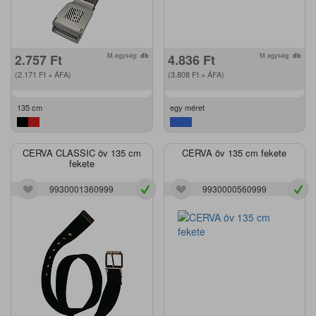
2.757
Ft
M.egység:
db
4.836
Ft
M.egység:
db
(2.171
Ft
+ ÁFA)
(3.808
Ft
+ ÁFA)
135 cm
egy méret
CERVA CLASSIC öv 135 cm
CERVA öv 135 cm fekete
fekete
9930001360999
9930000560999