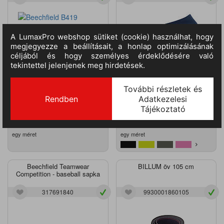
2.978
Ft
M.egység:
db
1.017
Ft
M.egység:
db
(2.345
Ft
+ ÁFA)
(801
Ft
+ ÁFA)
egy méret
egy méret
Beechfield Teamwear
BILLUM öv 105 cm
Competition - baseball sapka
317691840
9930001860105