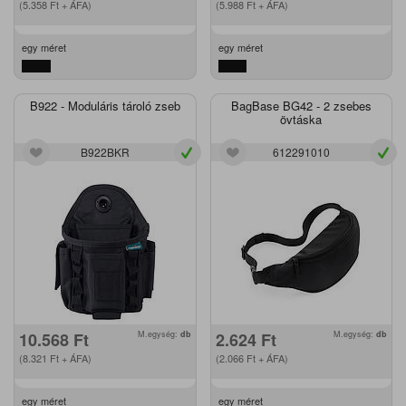
(5.358
Ft
+ ÁFA)
(5.988
Ft
+ ÁFA)
egy méret
egy méret
B922 - Moduláris tároló zseb
BagBase BG42 - 2 zsebes
övtáska
B922BKR
612291010
10.568
Ft
M.egység:
db
2.624
Ft
M.egység:
db
(8.321
Ft
+ ÁFA)
(2.066
Ft
+ ÁFA)
egy méret
egy méret