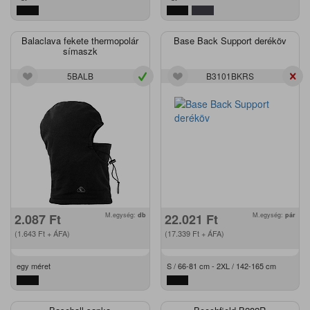
Balaclava fekete thermopolár
Base Back Support deréköv
símaszk
5BALB
B3101BKRS
2.087
Ft
M.egység:
db
22.021
Ft
M.egység:
pár
(1.643
Ft
+ ÁFA)
(17.339
Ft
+ ÁFA)
egy méret
S / 66-81 cm - 2XL / 142-165 cm