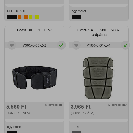
M-L - XL-2XL
egy méret
Cofra RIETVELD öv
Cofra SAFE KNEE 2007
térdpárna
V305-0-00-Z-2
V160-0-01-Z-4
5.560
Ft
M.egység:
db
3.965
Ft
M.egység:
pár
(4.378
Ft
+ ÁFA)
(3.122
Ft
+ ÁFA)
egy méret
L - XL