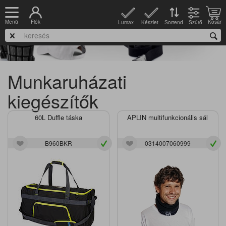
Fiók
Kosár
Menü
Lumax
Készlet
Szűrő
Sorrend
Munkaruházati
kiegészítők
60L Duffle táska
APLIN multifunkcionális sál
B960BKR
0314007060999