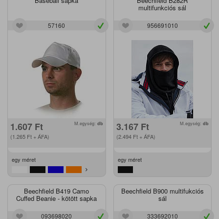
Baseball sapka
Beechfield B282R
multifunkciós sál
57160
956691010
1.607
Ft
M.egység:
db
3.167
Ft
M.egység:
db
(1.265
Ft
+ ÁFA)
(2.494
Ft
+ ÁFA)
egy méret
egy méret
Beechfield B419 Camo
Beechfield B900 multifukciós
Cuffed Beanie - kötött sapka
sál
093698020
333692010