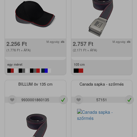
2.256
Ft
M.egység:
db
2.757
Ft
M.egység:
db
(1.776
Ft
+ ÁFA)
(2.171
Ft
+ ÁFA)
egy méret
105 cm
BILLUM öv 135 cm
Canada sapka - szőrmés
9930001860135
57151