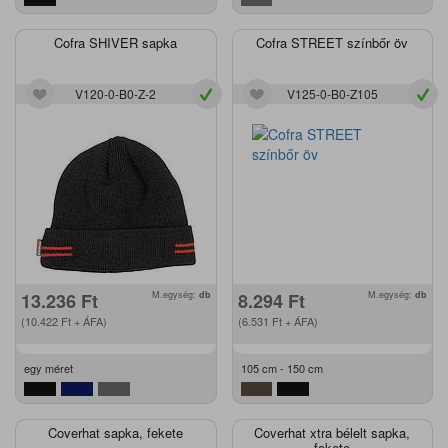
Cofra SHIVER sapka
Cofra STREET színbőr öv
V120-0-B0-Z-2
V125-0-B0-Z105
13.236
Ft
M.egység:
db
8.294
Ft
M.egység:
db
(10.422
Ft
+ ÁFA)
(6.531
Ft
+ ÁFA)
egy méret
105 cm - 150 cm
Coverhat sapka, fekete
Coverhat xtra bélelt sapka,
fekete