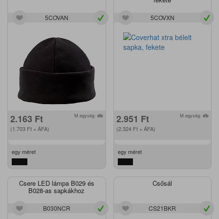
5COVAN
5COVXN
2.163
Ft
M.egység:
db
2.951
Ft
M.egység:
db
(1.703
Ft
+ ÁFA)
(2.324
Ft
+ ÁFA)
egy méret
egy méret
Csere LED lámpa B029 és
Csősál
B028-as sapkákhoz
B030NCR
CS21BKR