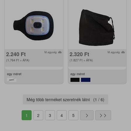
2.240
Ft
M.egység:
db
2.320
Ft
M.egység:
db
(1.764
Ft
+ ÁFA)
(1.827
Ft
+ ÁFA)
egy méret
egy méret
Még több terméket szeretnék látni (
1
/
6
)
1
2
3
4
5