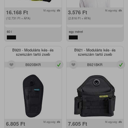
16.168
Ft
M.egység:
db
3.576
Ft
M.egység:
db
(12.731
Ft
+ ÁFA)
(2.816
Ft
+ ÁFA)
60 l
egy méret
B920 - Moduláris kés- és
B921 - Moduláris kés- és
szerszám tartó zseb
szerszám tartó zseb
B920BKR
B921BKR
6.805
Ft
M.egység:
db
7.605
Ft
M.egység:
db