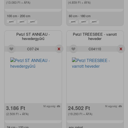
(13.083
Ft
+ ÁFA)
(4.859
Ft
+ ÁFA)
100 cm - 200 cm
60 cm - 180 cm
Petzl ST ANNEAU -
Petzl TREESBEE - varrott
hevedergyűrű
heveder
C07-24
C04110
3.186
Ft
M.egység:
db
24.502
Ft
M.egység:
db
(2.509
Ft
+ ÁFA)
(19.293
Ft
+ ÁFA)
24 cm - 120 cm
egy méret