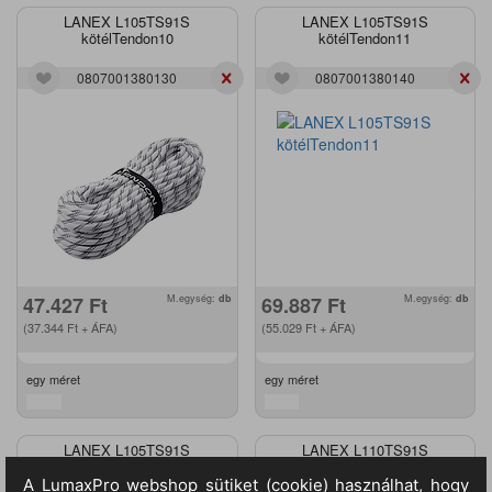
LANEX L105TS91S
LANEX L105TS91S
kötélTendon10
kötélTendon11
0807001380130
0807001380140
47.427
Ft
M.egység:
db
69.887
Ft
M.egység:
db
(37.344
Ft
+ ÁFA)
(55.029
Ft
+ ÁFA)
egy méret
egy méret
LANEX L105TS91S
LANEX L110TS91S
kötélTendon12
kötélTendon11m