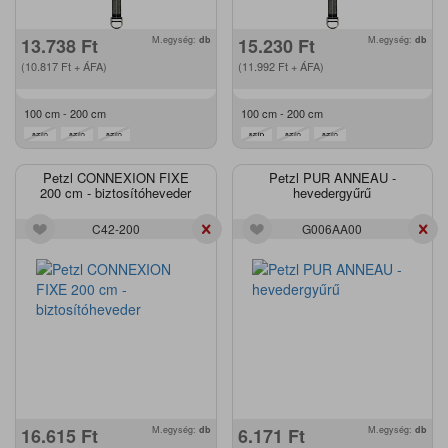
13.738
Ft
M.egység:
db
15.230
Ft
M.egység:
db
(10.817
Ft
+ ÁFA)
(11.992
Ft
+ ÁFA)
100 cm - 200 cm
100 cm - 200 cm
Petzl CONNEXION FIXE
Petzl PUR ANNEAU -
200 cm - biztosítóheveder
hevedergyűrű
C42-200
G006AA00
16.615
Ft
M.egység:
db
6.171
Ft
M.egység:
db