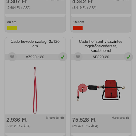
3.307
Ft
4.342
Ft
(2.604
Ft
+ ÁFA)
(3.419
Ft
+ ÁFA)
80 cm
150 cm
Cado hevederszalag, 2x120
Cado horizont vízszintes
cm
rögzítőhevederzet,
karabinerrel
AZ920-120
AE320-20
2.936
Ft
M.egység:
db
75.528
Ft
M.egység:
db
(2.312
Ft
+ ÁFA)
(59.471
Ft
+ ÁFA)