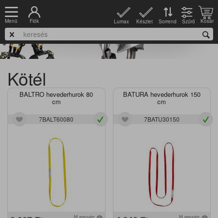
Fiók
Kosár
Menü
Lumax
Készlet
Szűrő
Sorrend
Kötél
BALTRO hevederhurok 80
BATURA hevederhurok 150
cm
cm
7BALT60080
7BATU30150
M.egység:
db
M.egység:
db