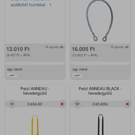
12.010
Ft
M.egység:
db
16.005
Ft
M.egység:
db
(9.457
Ft
+ ÁFA)
(12.602
Ft
+ ÁFA)
egy méret
egy méret
Petzl ANNEAU -
Petzl ANNEAU BLACK -
hevedergyűrű
hevedergyűrű
C40A-60
C40-60N