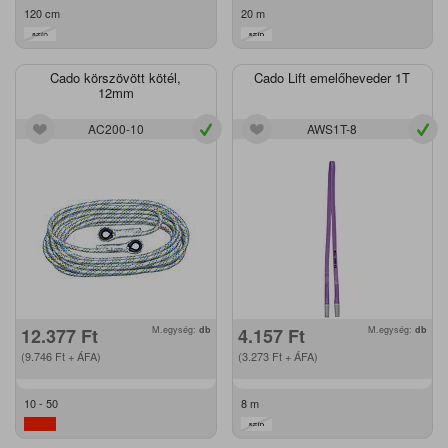
120 cm
20 m
Cado körszövött kötél,
Cado Lift emelőheveder 1T
12mm
AC200-10
AWS1T-8
12.377
Ft
M.egység:
db
4.157
Ft
M.egység:
db
(9.746
Ft
+ ÁFA)
(3.273
Ft
+ ÁFA)
10 - 50
8 m