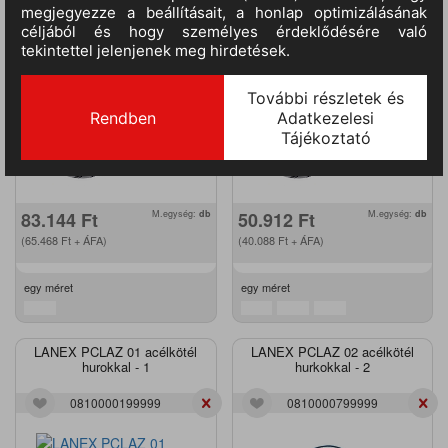
0807001380150
0807001480130
83.144
Ft
M.egység:
db
50.912
Ft
M.egység:
db
(65.468
Ft
+ ÁFA)
(40.088
Ft
+ ÁFA)
egy méret
egy méret
LANEX PCLAZ 01 acélkötél
LANEX PCLAZ 02 acélkötél
hurokkal - 1
hurkokkal - 2
0810000199999
0810000799999