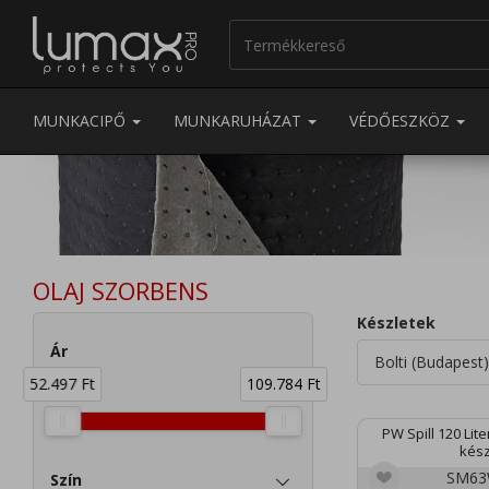
MUNKACIPŐ
MUNKARUHÁZAT
VÉDŐESZKÖZ
OLAJ SZORBENS
Készletek
Ár
Bolti (Budapest)
52.497 Ft
109.784 Ft
PW Spill 120 Lit
kész
SM6
Szín