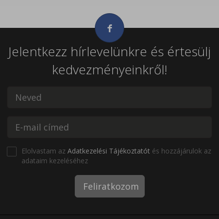
Jelentkezz hírlevelünkre és értesülj
kedvezményeinkről!
Elolvastam az
Adatkezelési Tájékoztatót
és hozzájárulok az
adataim kezeléséhez
Feliratkozom