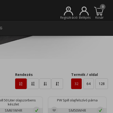
0
+
Regisztráció
Belépés
Kosár
G
Rendezés
Termék / oldal
32
64
128
ill 50 Liter olajszorbens
PW Spill olajfelszívó párna
készlet
SM61WHR
SM50WHR