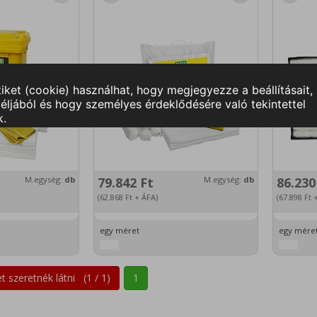
M.egység:
db
79.842
Ft
M.egység:
db
86.23
(62.868
Ft
+ ÁFA)
(67.898
Ft
+
egy méret
egy mére
 szeretnék látni (
1
/
1
)
1