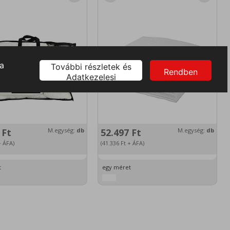
0
Ft
M.egység:
db
52.497
Ft
M.egység:
db
 ÁFA)
(41.336
Ft
+ ÁFA)
t
egy méret