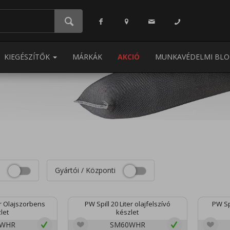
KIEGÉSZÍTŐK
MÁRKÁK
AKCIÓ
MUNKAVÉDELMI BLO
Gyártói / Központi
er Olajszorbens
PW Spill 20 Liter olajfelszívó
PW Sp
let
készlet
3WHR
SM60WHR