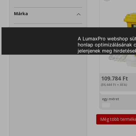
Márka
Szállítás
109.784
Ft
(86.444
Ft
+ ÁFA)
egy méret
Még több terméket