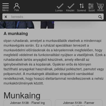
Fiók
Kosár
Menü
Lumax
Készlet
Szűrő
Sorrend
A munkaing
olyan ruhadarab, amelyet a munkavállalók viselnek a mindennapi
munkavégzés során. Ez a ruházat speciálisan tervezett a
munkavédelmi előírásoknak és a kényelemnek megfelelően, hogy
megfelelő védelmet és funkcionalitást nyújtson a viselőjének. Ezek a
ruhadarabok tartós anyagból készülnek, amely ellenáll az
igénybevételnek és a kopásnak. Gyakran erős és könnyen
tisztítható anyagokat használnak, például poliésztert, pamutot vagy
polipamutot. A munkaingek általában strapabíró varrásokkal
rendelkeznek, hogy hosszú élettartammal rendelkezzenek a nehéz
munkakörülmények között.
Munkaing
Jobman 5138 - Flanel ing
Jobman 5139 - Farmer