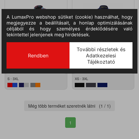
27.789
Ft
M.egység:
db
21.826
Ft
M.egység:
db
(21.881
Ft
+ ÁFA)
(17.186
Ft
+ ÁFA)
S - 3XL
XS - 3XL
Még több terméket szeretnék látni (
1
/
1
)
1