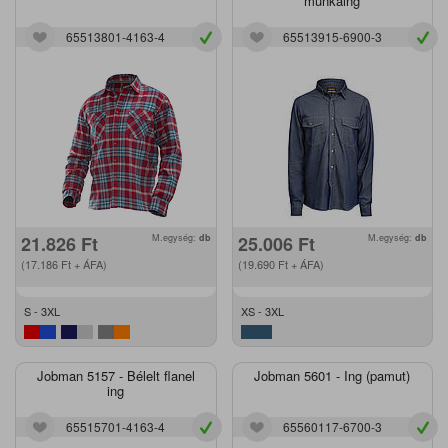
munkaing
65513801-4163-4
65513915-6900-3
21.826
Ft
M.egység:
db
25.006
Ft
M.egység:
db
(17.186
Ft
+ ÁFA)
(19.690
Ft
+ ÁFA)
S - 3XL
XS - 3XL
Jobman 5157 - Bélelt flanel
Jobman 5601 - Ing (pamut)
ing
65515701-4163-4
65560117-6700-3