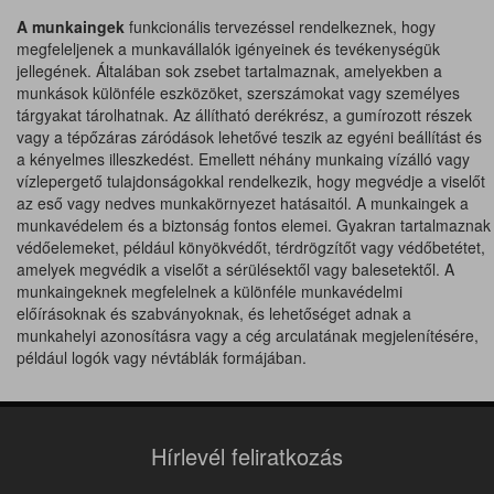
A munkaingek
funkcionális tervezéssel rendelkeznek, hogy
megfeleljenek a munkavállalók igényeinek és tevékenységük
jellegének. Általában sok zsebet tartalmaznak, amelyekben a
munkások különféle eszközöket, szerszámokat vagy személyes
tárgyakat tárolhatnak. Az állítható derékrész, a gumírozott részek
vagy a tépőzáras záródások lehetővé teszik az egyéni beállítást és
a kényelmes illeszkedést. Emellett néhány munkaing vízálló vagy
vízlepergető tulajdonságokkal rendelkezik, hogy megvédje a viselőt
az eső vagy nedves munkakörnyezet hatásaitól. A munkaingek a
munkavédelem és a biztonság fontos elemei. Gyakran tartalmaznak
védőelemeket, például könyökvédőt, térdrögzítőt vagy védőbetétet,
amelyek megvédik a viselőt a sérülésektől vagy balesetektől. A
munkaingeknek megfelelnek a különféle munkavédelmi
előírásoknak és szabványoknak, és lehetőséget adnak a
munkahelyi azonosításra vagy a cég arculatának megjelenítésére,
például logók vagy névtáblák formájában.
Hírlevél feliratkozás