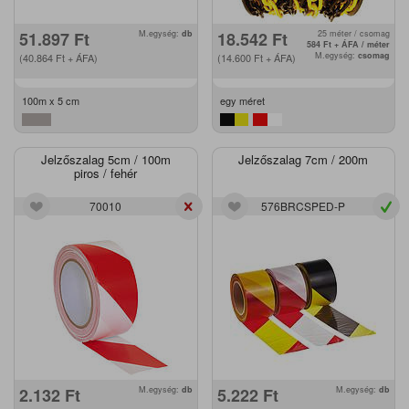
51.897
Ft
M.egység:
db
18.542
Ft
25 méter / csomag
584
Ft
+ ÁFA / méter
M.egység:
csomag
(40.864
Ft
+ ÁFA)
(14.600
Ft
+ ÁFA)
100m x 5 cm
egy méret
Jelzőszalag 5cm / 100m
Jelzőszalag 7cm / 200m
piros / fehér
70010
576BRCSPED-P
2.132
Ft
M.egység:
db
5.222
Ft
M.egység:
db