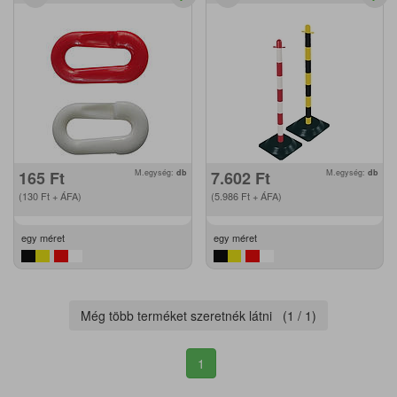
165
Ft
M.egység:
db
7.602
Ft
M.egység:
db
(130
Ft
+ ÁFA)
(5.986
Ft
+ ÁFA)
egy méret
egy méret
Még több terméket szeretnék látni (
1
/
1
)
1