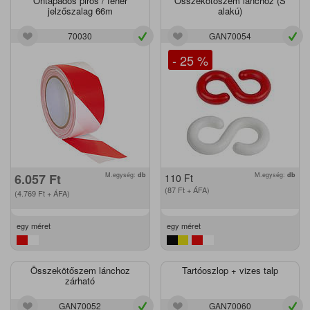
Öntapadós piros / fehér
Összekötőszem lánchoz (S
jelzőszalag 66m
alakú)
70030
GAN70054
- 25 %
6.057
Ft
M.egység:
db
M.egység:
db
110
Ft
(87
Ft
+ ÁFA)
(4.769
Ft
+ ÁFA)
egy méret
egy méret
Összekötőszem lánchoz
Tartóoszlop + vizes talp
zárható
GAN70052
GAN70060