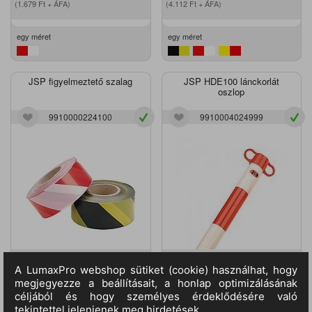
(1.679
Ft
+ ÁFA)
(4.112
Ft
+ ÁFA)
egy méret
egy méret
JSP figyelmeztető szalag
JSP HDE100 lánckorlát
oszlop
9910000224100
9910004024999
5.719
Ft
M.egység:
db
10.827
Ft
M.egység:
db
(4.503
Ft
+ ÁFA)
(8.525
Ft
+ ÁFA)
50 m - 500 m
1 m