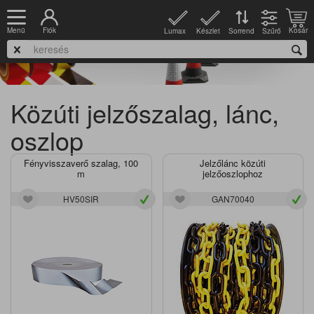
Fiók
Kosár
Menü
Lumax
Készlet
Szűrő
Sorrend
Közúti jelzőszalag, lánc,
oszlop
Fényvisszaverő szalag, 100
Jelzőlánc közúti
m
jelzőoszlophoz
HV50SIR
GAN70040