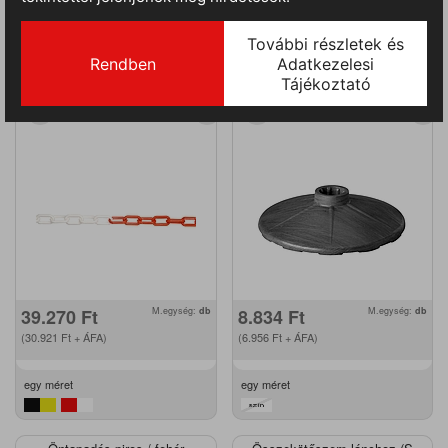
JSP műa. lánc 8mm / 25m
JSP talpazat lánckorláthoz
3kg
9910002024999
9910001899999
39.270
Ft
M.egység:
db
8.834
Ft
M.egység:
db
(30.921
Ft
+ ÁFA)
(6.956
Ft
+ ÁFA)
egy méret
egy méret