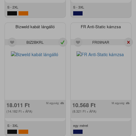
S - 2XL
S - 3XL
Bizweld kabát lángálló
FR Anti-Static kámzsa
BIZ2BKRL
FR09NAR
18.011
Ft
M.egység:
db
10.568
Ft
M.egység:
db
(14.182
Ft
+ ÁFA)
(8.321
Ft
+ ÁFA)
S - 3XL
egy méret