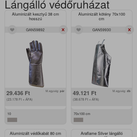
Lángálló védőruházat
Aluminizált kesztyű 38 cm
Aluminizált kötény 70x100
hosszú
cm
GAN59892
GAN59930
29.436
Ft
M.egység:
pár
49.121
Ft
M.egység:
db
(23.178
Ft
+ ÁFA)
(38.678
Ft
+ ÁFA)
10
70x100 cm
Aluminizált védőkabát 80 cm
Araflame Silver lángálló