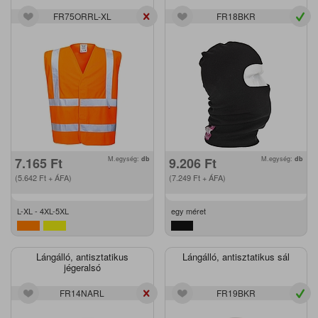
FR75ORRL-XL
FR18BKR
7.165
Ft
M.egység:
db
9.206
Ft
M.egység:
db
(5.642
Ft
+ ÁFA)
(7.249
Ft
+ ÁFA)
L-XL - 4XL-5XL
egy méret
Lángálló, antisztatikus
Lángálló, antisztatikus sál
jégeralsó
FR14NARL
FR19BKR