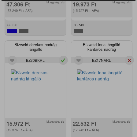
47.306
Ft
M.egység:
db
19.973
Ft
M.egység:
db
(37.249
Ft
+ ÁFA)
(15.727
Ft
+ ÁFA)
S - 3XL
S - 5XL
Bizweld derekas nadrág
Bizweld Iona lángálló
lángálló
kantáros nadrág
BZ30BKRL
BZ17NARL
15.972
Ft
M.egység:
db
22.532
Ft
M.egység:
db
(12.576
Ft
+ ÁFA)
(17.742
Ft
+ ÁFA)