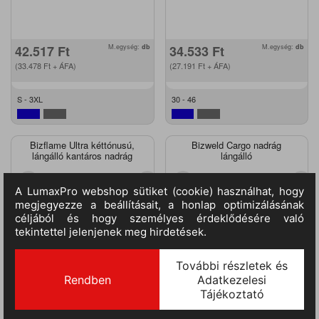
42.517
Ft
M.egység:
db
34.533
Ft
M.egység:
db
(33.478
Ft
+ ÁFA)
(27.191
Ft
+ ÁFA)
S - 3XL
30 - 46
Bizflame Ultra kéttónusú,
Bizweld Cargo nadrág
lángálló kantáros nadrág
lángálló
FR07GRRL
BZ31GRR4XL