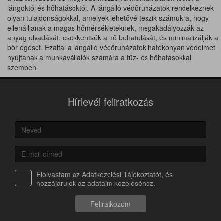
lángoktól és hőhatásoktól. A lángálló védőruházatok rendelkeznek
olyan tulajdonságokkal, amelyek lehetővé teszik számukra, hogy
ellenálljanak a magas hőmérsékleteknek, megakadályozzák az
anyag olvadását, csökkentsék a hő behatolását, és minimalizálják a
bőr égését. Ezáltal a lángálló védőruházatok hatékonyan védelmet
nyújtanak a munkavállalók számára a tűz- és hőhatásokkal
szemben.
Hírlevél feliratkozás
Elolvastam az
Adatkezelési Tájékoztatót
, és
hozzájárulok az adataim kezeléséhez.
Feliratkozom