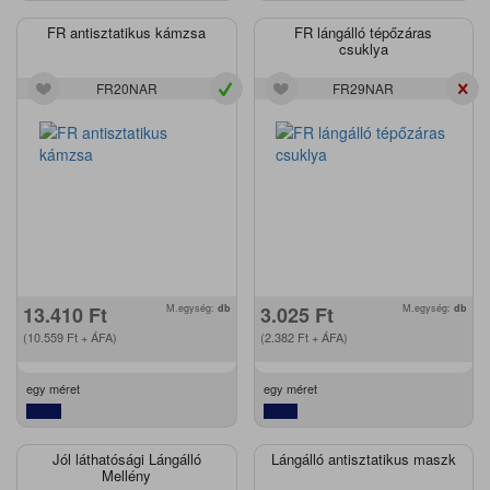
FR antisztatikus kámzsa
FR lángálló tépőzáras
csuklya
FR20NAR
FR29NAR
13.410
Ft
M.egység:
db
3.025
Ft
M.egység:
db
(10.559
Ft
+ ÁFA)
(2.382
Ft
+ ÁFA)
egy méret
egy méret
Jól láthatósági Lángálló
Lángálló antisztatikus maszk
Mellény