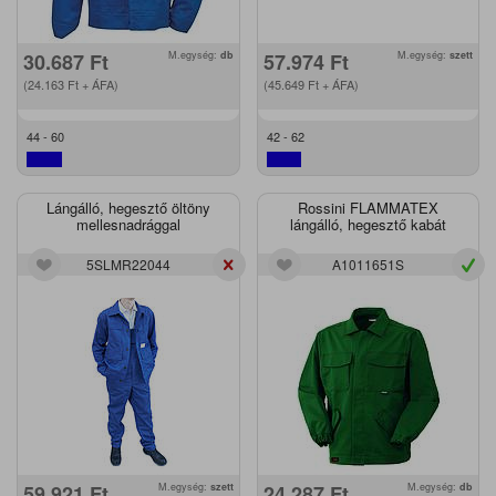
30.687
Ft
M.egység:
db
57.974
Ft
M.egység:
szett
(24.163
Ft
+ ÁFA)
(45.649
Ft
+ ÁFA)
44 - 60
42 - 62
Lángálló, hegesztő öltöny
Rossini FLAMMATEX
mellesnadrággal
lángálló, hegesztő kabát
5SLMR22044
A1011651S
59.921
Ft
M.egység:
szett
24.287
Ft
M.egység:
db