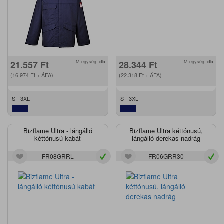
21.557
Ft
M.egység:
db
28.344
Ft
M.egység:
db
(16.974
Ft
+ ÁFA)
(22.318
Ft
+ ÁFA)
S - 3XL
S - 3XL
Bizflame Ultra - lángálló
Bizflame Ultra kéttónusú,
kéttónusú kabát
lángálló derekas nadrág
FR08GRRL
FR06GRR30