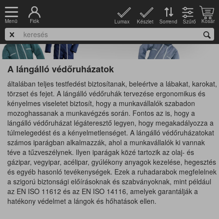
Fiók
Kosár
Menü
Lumax
Készlet
Szűrő
Sorrend
A lángálló védőruházatok
általában teljes testfedést biztosítanak, beleértve a lábakat, karokat,
törzset és fejet. A lángálló védőruhák tervezése ergonomikus és
kényelmes viseletet biztosít, hogy a munkavállalók szabadon
mozoghassanak a munkavégzés során. Fontos az is, hogy a
lángálló védőruházat légáteresztő legyen, hogy megakadályozza a
túlmelegedést és a kényelmetlenséget. A lángálló védőruházatokat
számos iparágban alkalmazzák, ahol a munkavállalók ki vannak
téve a tűzveszélynek. Ilyen iparágak közé tartozik az olaj- és
gázipar, vegyipar, acélipar, gyúlékony anyagok kezelése, hegesztés
és egyéb hasonló tevékenységek. Ezek a ruhadarabok megfelelnek
a szigorú biztonsági előírásoknak és szabványoknak, mint például
az EN ISO 11612 és az EN ISO 14116, amelyek garantálják a
hatékony védelmet a lángok és hőhatások ellen.