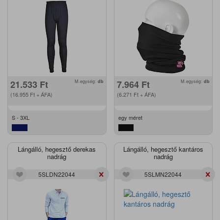
21.533
Ft
M.egység:
db
7.964
Ft
M.egység:
db
(16.955
Ft
+ ÁFA)
(6.271
Ft
+ ÁFA)
S - 3XL
egy méret
Lángálló, hegesztő derekas
Lángálló, hegesztő kantáros
nadrág
nadrág
5SLDN22044
5SLMN22044