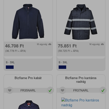
46.708
Ft
M.egység:
db
75.851
Ft
M.egység:
db
(36.778
Ft
+ ÁFA)
(59.725
Ft
+ ÁFA)
S - 3XL
S - 3XL
Bizflame Pro kabát
Bizflame Pro kantáros
nadrág
FR35NARL
FR37NARL