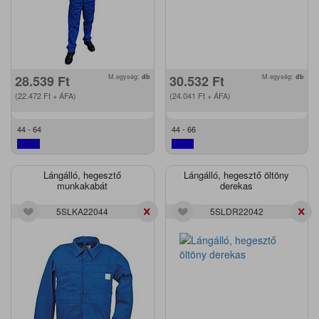
28.539
Ft
M.egység:
db
30.532
Ft
M.egység:
db
(22.472
Ft
+ ÁFA)
(24.041
Ft
+ ÁFA)
44 - 64
44 - 66
Lángálló, hegesztő
Lángálló, hegesztő öltöny
munkakabát
derekas
5SLKA22044
5SLDR22042