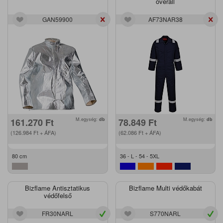
overáll
GAN59900
AF73NAR38
161.270
Ft
M.egység:
db
78.849
Ft
M.egység:
db
(126.984
Ft
+ ÁFA)
(62.086
Ft
+ ÁFA)
80 cm
36 - L - 54 - 5XL
Bizflame Antisztatikus
Bizflame Multi védőkabát
védőfelső
FR30NARL
S770NARL