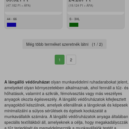
(47.182
Ft
+ ÁFA)
(19.124
Ft
+ ÁFA)
44 - 66
S - 3XL
Még több terméket szeretnék látni (
1
/
2
)
1
2
A lángálló védőruházat
olyan munkavédelmi ruhadarabokat jelent,
amelyeket olyan környezetekben alkalmaznak, ahol fennáll a tűz- és
hőhatások, valamint a szikrák, fémolvasztás vagy más veszélyes
anyagok okozta égésveszély. A lángálló védőruházatok kifejlesztett
anyagokból készülnek, amelyek ellenállnak a lángoknak és képesek
minimalizálni a súlyos sérülések és égések kockázatát a
munkavállalók számára. A lángálló védőruházatok anyaga általában
speciális textíliákból áll, amelyeknek a célja, hogy megakadályozzák
a tűz terjedését és megvédelmezzék a munkavállalók testét a