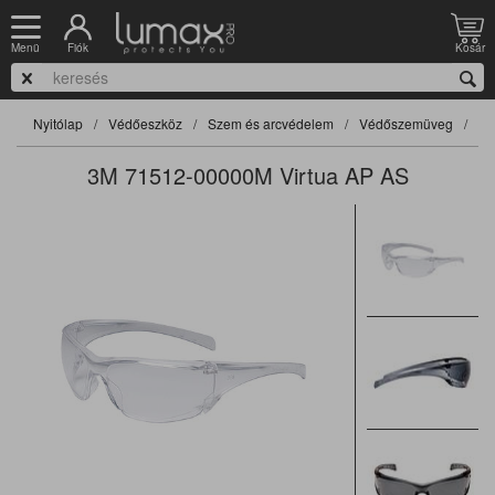
Fiók
Kosár
Menü
Nyitólap
Védőeszköz
Szem és arcvédelem
Védőszemüveg
Sz
3M 71512-00000M Virtua AP AS