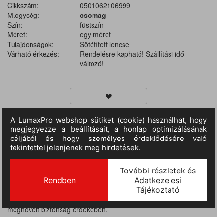
Cikkszám:
0501062106999
M.egység:
csomag
Szín:
füstszín
Méret:
egy méret
Tulajdonságok:
Sötétített lencse
Várható érkezés:
Rendelésre kapható! Szállítási idő
változó!
TERMÉKINFORMÁCIÓ
Elegáns, uniszex stílusú védőszemüveg. Kényelmes, ütésálló,
könnyű súlyú keret. A szemöldökvédővel ellátott lencsék az
archoz közeli illeszkedéssel jobb takarást biztosítanak. A 3M
Virtua AP védőszemüvegek könnyed, uniszex dizájnnal
rendelkeznek, így mindkét nem számára tökéletes megoldás
lehet. Az arcélt követő kialakítás oldalsó védelmet is biztosít, a
megnövelt biztonság érdekében.