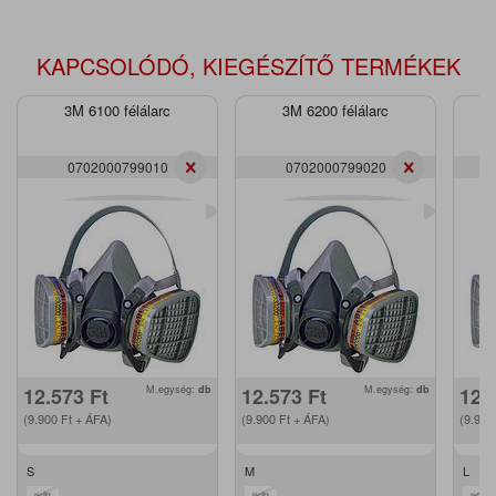
KAPCSOLÓDÓ, KIEGÉSZÍTŐ TERMÉKEK
3M 6100 félálarc
3M 6200 félálarc
0702000799010
0702000799020
12.573
Ft
M.egység:
db
12.573
Ft
M.egység:
db
12.
(9.900
Ft
+ ÁFA)
(9.900
Ft
+ ÁFA)
(9.90
S
M
L