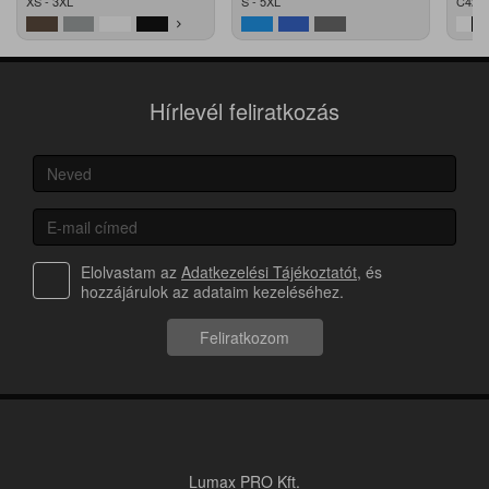
XS - 3XL
S - 5XL
C42 -
Hírlevél feliratkozás
Elolvastam az
Adatkezelési Tájékoztatót
, és
hozzájárulok az adataim kezeléséhez.
Feliratkozom
Lumax PRO Kft.