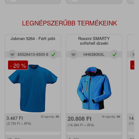
LEGNÉPSZERŰBB TERMÉKEINK
Jobman 5264 - Férfi póló
Rossini SMARTY
J
softshell dzseki
65526410-6500-6
HH63806XL
- 20 %
- 
M.egység:
db
20.808
Ft
M.egység:
db
3.467
Ft
14.2
(2.730
Ft
+ ÁFA)
(11.2
(16.384
Ft
+ ÁFA)