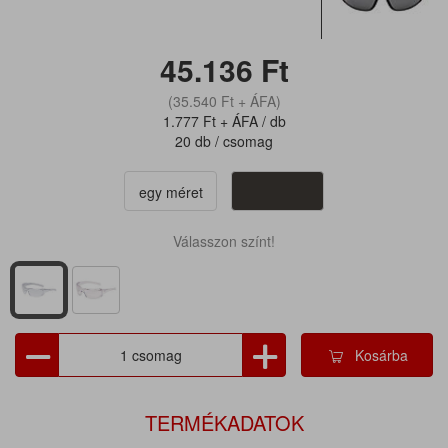
45.136
Ft
(35.540
Ft
+ ÁFA)
1.777
Ft
+ ÁFA / db
20 db / csomag
egy méret
Válasszon színt!
Kosárba
TERMÉKADATOK