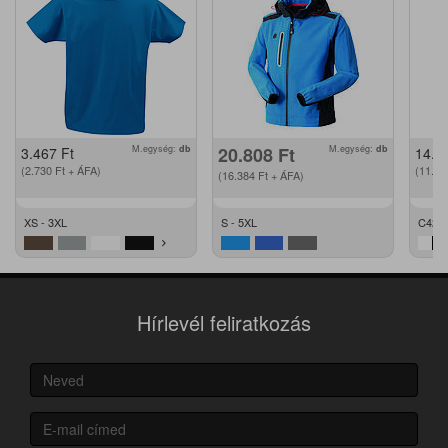
M.egység:
db
20.808
Ft
M.egység:
db
3.467
Ft
14.2
(2.730
Ft
+ ÁFA)
(11.2
(16.384
Ft
+ ÁFA)
XS - 3XL
S - 5XL
C42 -
Hírlevél feliratkozás