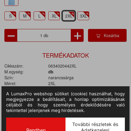
S
M
L
XL
2XL
3XL
Kosárba
TERMÉKADATOK
Cikkszám:
0634020442XL
M.egység:
db
Szín:
narancssárga
Méret:
2XL
Anyag:
65% poliészter / 35% pamut
Tulajdonságok:
Galléros, Gombos, 180 gr/m2, Rövid ujjú
II.
RAKTÁRON
196 db
(szállítási idő 3-7 nap) :