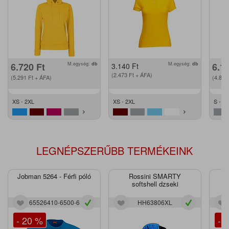
6.720
Ft
M.egység:
db
M.egység:
db
6.1
3.140
Ft
(2.473
Ft
+ ÁFA)
(5.291
Ft
+ ÁFA)
(4.87
XS - 2XL
XS - 2XL
S - 2
LEGNÉPSZERŰBB TERMÉKEINK
Jobman 5264 - Férfi póló
Rossini SMARTY
J
softshell dzseki
65526410-6500-6
HH63806XL
- 20 %
- 