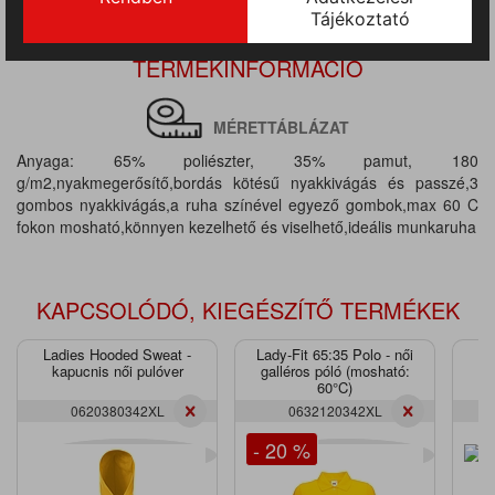
TERMÉKINFORMÁCIÓ
MÉRETTÁBLÁZAT
Anyaga: 65% poliészter, 35% pamut, 180
g/m2,nyakmegerősítő,bordás kötésű nyakkivágás és passzé,3
gombos nyakkivágás,a ruha színével egyező gombok,max 60 C
fokon mosható,könnyen kezelhető és viselhető,ideális munkaruha
KAPCSOLÓDÓ, KIEGÉSZÍTŐ TERMÉKEK
Ladies Hooded Sweat -
Lady-Fit 65:35 Polo - női
kapucnis női pulóver
galléros póló (mosható:
60°C)
0620380342XL
0632120342XL
- 20 %