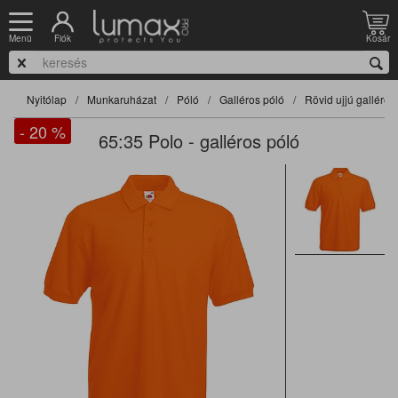
Fiók
Kosár
Menü
Nyitólap
Munkaruházat
Póló
Galléros póló
Rövid ujjú galléros
- 20
%
65:35 Polo - galléros póló