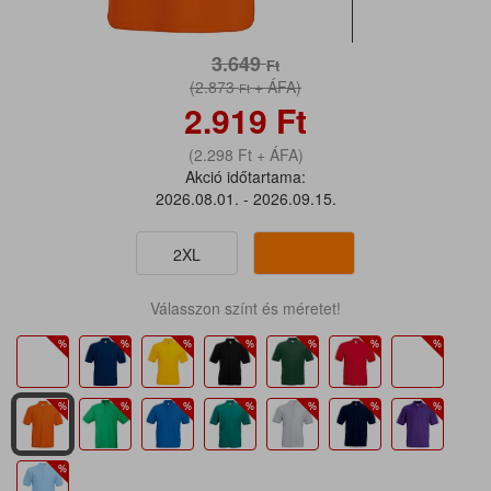
3.649
Ft
(2.873
+ ÁFA)
Ft
2.919
Ft
(2.298
Ft
+ ÁFA)
Akció időtartama:
2026.08.01. - 2026.09.15.
2XL
Válasszon színt és méretet!