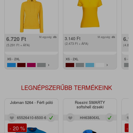
6.720
Ft
M.egység:
db
M.egység:
db
6.1
3.140
Ft
(2.473
Ft
+ ÁFA)
(5.291
Ft
+ ÁFA)
(4.87
XS - 2XL
XS - 2XL
S - 2
LEGNÉPSZERŰBB TERMÉKEINK
Jobman 5264 - Férfi póló
Rossini SMARTY
J
softshell dzseki
65526410-6500-6
HH63806XL
- 20 %
- 