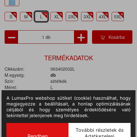
S
M
L
XL
2XL
3XL
4XL
5XL
Kosárba
TERMÉKADATOK
Cikkszám:
063402032L
M.egység:
db
Szín:
sötétkék
Méret:
L
Anyag:
65% poliészter / 35% pamut
Tulajdonságok:
Galléros, Gombos, 180 gr/m2, Rövid ujjú
II.
RAKTÁRON
432 db
(szállítási idő 3-7 nap) :