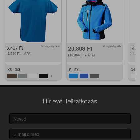
M.egység:
db
20.808
Ft
M.egység:
db
3.467
Ft
14.2
(2.730
Ft
+ ÁFA)
(11.2
(16.384
Ft
+ ÁFA)
XS - 3XL
S - 5XL
C42 -
Hírlevél feliratkozás