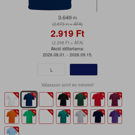
3.649
Ft
(2.873
+ ÁFA)
Ft
2.919
Ft
(2.298
Ft
+ ÁFA)
Akció időtartama:
2026.08.01. - 2026.09.15.
L
Válasszon színt és méretet!