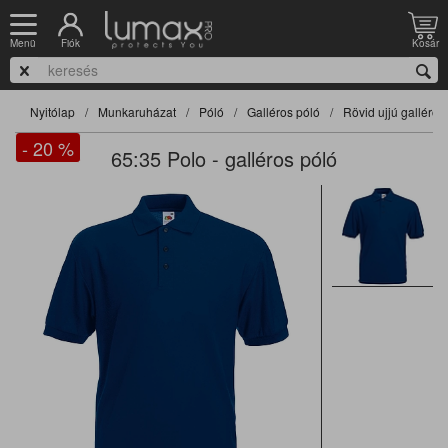
Fiók
Kosár
Menü
Nyitólap
Munkaruházat
Póló
Galléros póló
Rövid ujjú galléros
- 20
%
65:35 Polo - galléros póló