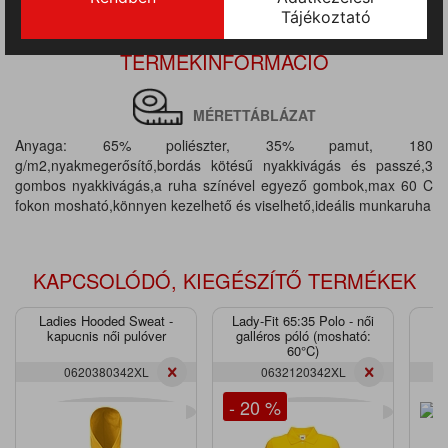
TERMÉKINFORMÁCIÓ
MÉRETTÁBLÁZAT
Anyaga: 65% poliészter, 35% pamut, 180
g/m2,nyakmegerősítő,bordás kötésű nyakkivágás és passzé,3
gombos nyakkivágás,a ruha színével egyező gombok,max 60 C
fokon mosható,könnyen kezelhető és viselhető,ideális munkaruha
KAPCSOLÓDÓ, KIEGÉSZÍTŐ TERMÉKEK
Ladies Hooded Sweat -
Lady-Fit 65:35 Polo - női
kapucnis női pulóver
galléros póló (mosható:
60°C)
0620380342XL
0632120342XL
- 20 %