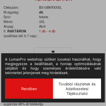
Cikkszám:
B310BKRXXXL
M.egység:
db
Szín:
fekete
Méret:
3XL
Anyag:
Akril
II.
RAKTÁRON
1 db - 4 db
(szállítási idő 3-7 nap) :
TERMÉKINFORMÁCIÓ
MÉRETTÁBLÁZAT
100% akril,, a közszolgáltatásban régóta kedvelt ez a 100%
akrilból készült, rátétekkel megerősített pulóver. Tépőzáras
vállapokkal és tolltartó zsebbel rendelkezik. Az anyaga az UV
sugárzás 98%-át blokkolja.