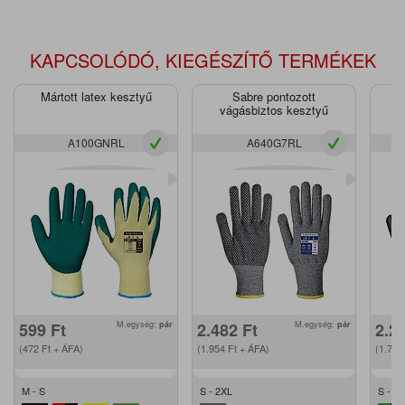
KAPCSOLÓDÓ, KIEGÉSZÍTŐ TERMÉKEK
Mártott latex kesztyű
Sabre pontozott
vágásbiztos kesztyű
v
A100GNRL
A640G7RL
599
Ft
M.egység:
pár
2.482
Ft
M.egység:
pár
2.2
(472
Ft
+ ÁFA)
(1.954
Ft
+ ÁFA)
(1.79
M - S
S - 2XL
S - XL