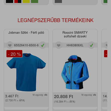
LEGNÉPSZERŰBB TERMÉKEINK
Jobman 5264 - Férfi póló
Rossini SMARTY
J
softshell dzseki
65526410-6500-6
HH63806XL
- 20 %
- 
M.egység:
db
20.808
Ft
M.egység:
db
3.467
Ft
14.2
(2.730
Ft
+ ÁFA)
(11.2
(16.384
Ft
+ ÁFA)