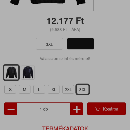
12.177
Ft
(9.588
Ft
+ ÁFA)
3XL
Válasszon színt és méretet!
S
M
L
XL
2XL
3XL
Kosárba
TERMÉKADATOK