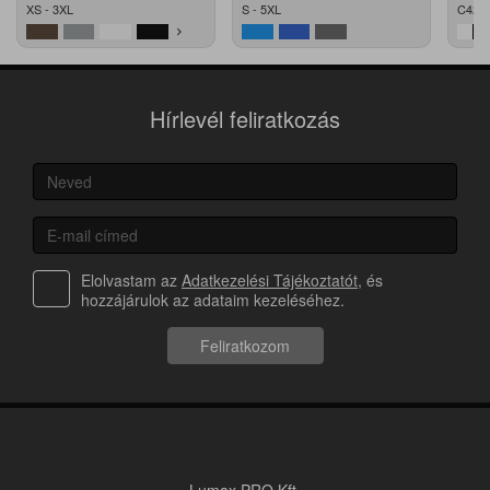
XS - 3XL
S - 5XL
C42 -
Hírlevél feliratkozás
Elolvastam az
Adatkezelési Tájékoztatót
, és
hozzájárulok az adataim kezeléséhez.
Feliratkozom