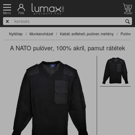
Fiók
Kosár
Menü
Nyitólap
Munkaruházat
Kabát, softshell, pulóver, mellény
Pulóver
A NATO pulóver, 100% akril, pamut rátétek