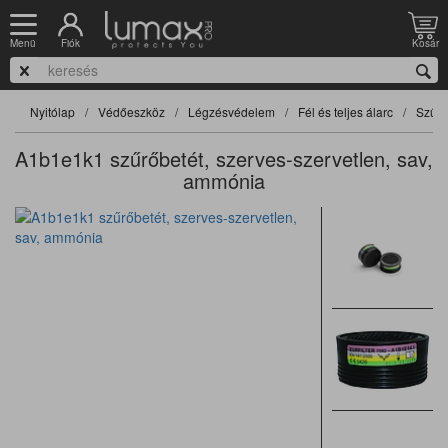
Fiók
Kosár
Menü
Nyitólap
Védőeszköz
Légzésvédelem
Fél és teljes álarc
Szűrő
A1b1e1k1 szűrőbetét, szerves-szervetlen, sav,
ammónia