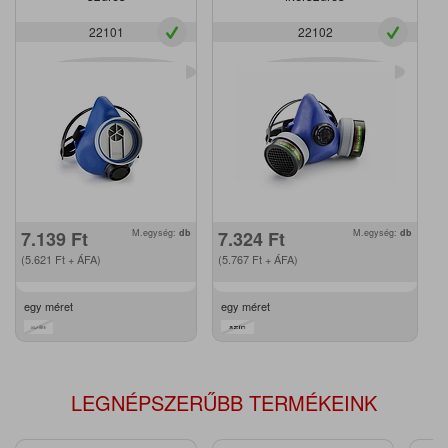
22101
22102
7.139
Ft
M.egység:
db
7.324
Ft
M.egység:
db
(5.621
Ft
+ ÁFA)
(5.767
Ft
+ ÁFA)
egy méret
egy méret
LEGNÉPSZERŰBB TERMÉKEINK