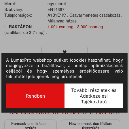
Méret:
egy méret
Szabvány:
EN14387
Tulajdonságok:
A1B1E1K1, Csavarmenetes csatlakozás,
Műanyag házas
II.
RAKTÁRON
1 001 csomag - 3 000 csomag
(szállítási idő 3-7 nap) :
TERMÉKINFORMÁCIÓ
• szűrőbetét Eurmask UNO és DUE félálarcokhoz • EU szabvány:
EN14387
KAPCSOLÓDÓ, KIEGÉSZÍTŐ TERMÉKEK
Eurmask uno félálarc 1
New eurmask due félálarc
szűrős
ikerszűrős