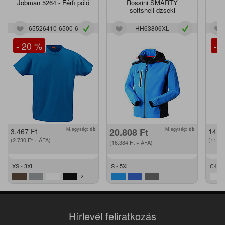
Jobman 5264 - Férfi póló
Rossini SMARTY
J
softshell dzseki
65526410-6500-6
HH63806XL
- 20 %
- 
M.egység:
db
20.808
Ft
M.egység:
db
3.467
Ft
14.2
(2.730
Ft
+ ÁFA)
(11.2
(16.384
Ft
+ ÁFA)
XS - 3XL
S - 5XL
C42 -
Hírlevél feliratkozás