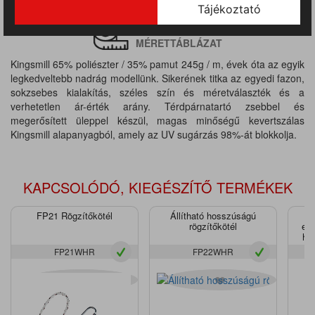
TERMÉKINFORMÁCIÓ
MÉRETTÁBLÁZAT
Kingsmill 65% poliészter / 35% pamut 245g / m, évek óta az egyik
legkedveltebb nadrág modellünk. Sikerének titka az egyedi fazon,
sokzsebes kialakítás, széles szín és méretválaszték és a
verhetetlen ár-érték arány. Térdpárnatartó zsebbel és
megerősített üleppel készül, magas minőségű kevertszálas
Kingsmill alapanyagból, amely az UV sugárzás 98%-át blokkolja.
KAPCSOLÓDÓ, KIEGÉSZÍTŐ TERMÉKEK
FP21 Rögzítőkötél
Állítható hosszúságú
rögzítőkötél
ene
hev
FP21WHR
FP22WHR