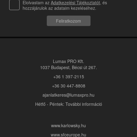
Elolvastam az
Adatkezelési Tájékoztatót
, és
hozzájárulok az adataim kezeléséhez.
Feliratkozom
Lumax PRO Kft.
1037 Budapest, Bécsi út 267.
+36 1 397-2115
+36 30 447-8808
ajanlatkeres@lumaxpro.hu
Hétfő - Péntek: További információ
www.karlowsky.hu
www.sfceurope.hu