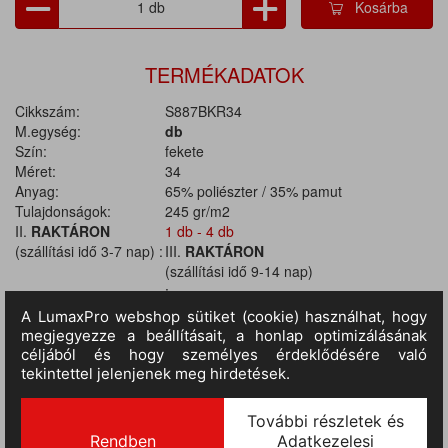
Kosárba
TERMÉKADATOK
Cikkszám:
S887BKR34
M.egység:
db
Szín:
fekete
Méret:
34
Anyag:
65% poliészter / 35% pamut
Tulajdonságok:
245 gr/m2
II.
RAKTÁRON
1 db - 4 db
(szállítási idő 3-7 nap) :
III.
RAKTÁRON
(szállítási idő 9-14 nap)
:
1 000 db - 2 999 db