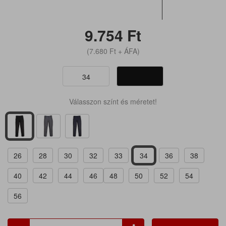
9.754
Ft
(7.680
Ft
+ ÁFA)
34
Válasszon színt és méretet!
26
28
30
32
33
34
36
38
40
42
44
46
48
50
52
54
56