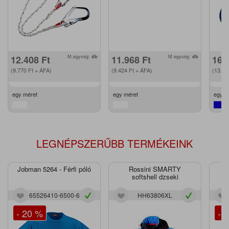
12.408
Ft
M.egység:
db
11.968
Ft
M.egység:
db
16.
(9.770
Ft
+ ÁFA)
(9.424
Ft
+ ÁFA)
(13.2
egy méret
egy méret
egy m
LEGNÉPSZERŰBB TERMÉKEINK
Jobman 5264 - Férfi póló
Rossini SMARTY
J
softshell dzseki
65526410-6500-6
HH63806XL
- 20 %
- 