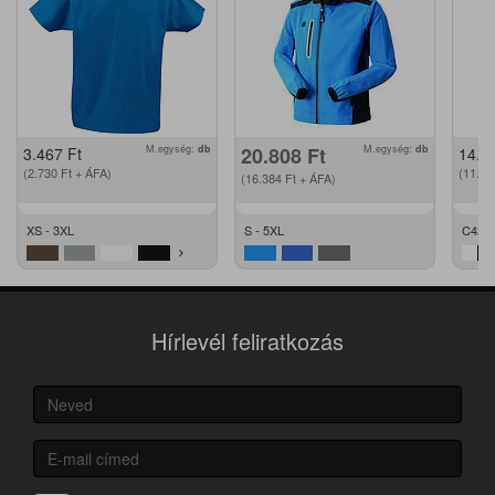
M.egység:
db
20.808
Ft
M.egység:
db
3.467
Ft
14.2
(2.730
Ft
+ ÁFA)
(11.2
(16.384
Ft
+ ÁFA)
XS - 3XL
S - 5XL
C42 -
Hírlevél feliratkozás