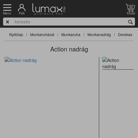
Fiók
Kosár
Menü
Nyitólap
Munkaruházat
Munkaruha
Munkanadrág
Derekas na
Action nadrág