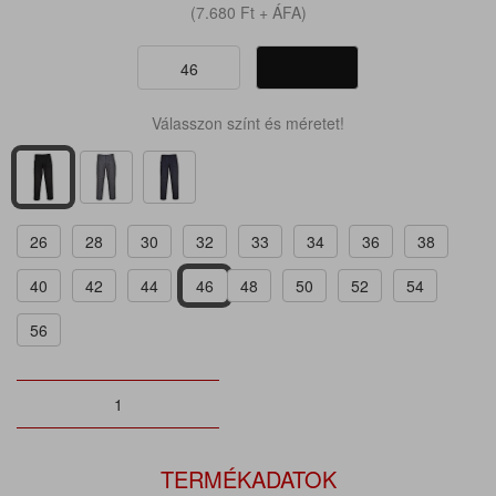
(7.680
Ft
+ ÁFA)
46
Válasszon színt és méretet!
26
28
30
32
33
34
36
38
40
42
44
46
48
50
52
54
56
TERMÉKADATOK