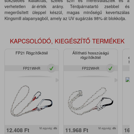
sokzsebes kialakítás, széles szín és méretválaszték és a
verhetetlen ár-érték arány. Térdpárnatartó zsebbel és
megerősített üleppel készül, magas minőségű kevertszálas
Kingsmill alapanyagból, amely az UV sugárzás 98%-át blokkolja.
KAPCSOLÓDÓ, KIEGÉSZÍTŐ TERMÉKEK
FP21 Rögzítőkötél
Állítható hosszúságú
rögzítőkötél
ene
hev
FP21WHR
FP22WHR
12.408
Ft
M.egység:
db
11.968
Ft
M.egység:
db
16.