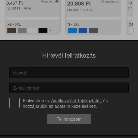
M.egység:
db
20.808
Ft
M.egység:
db
3.467
Ft
14.2
(2.730
Ft
+ ÁFA)
(11.2
(16.384
Ft
+ ÁFA)
XS - 3XL
S - 5XL
C42 -
Hírlevél feliratkozás
Elolvastam az
Adatkezelési Tájékoztatót
, és
hozzájárulok az adataim kezeléséhez.
Feliratkozom