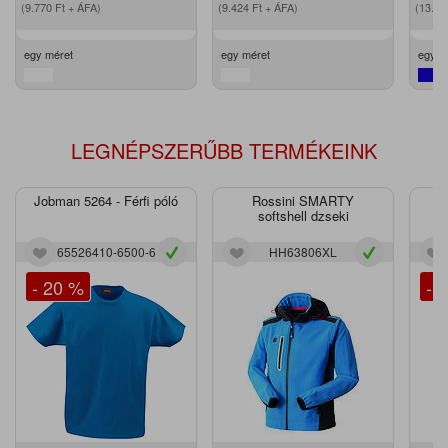
(9.770
Ft
+ ÁFA)
(9.424
Ft
+ ÁFA)
(13.2
egy méret
egy méret
egy m
LEGNÉPSZERŰBB TERMÉKEINK
Jobman 5264 - Férfi póló
Rossini SMARTY
J
softshell dzseki
65526410-6500-6
HH63806XL
- 20 %
- 