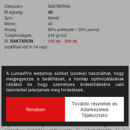
Cikkszám:
S887BKR46
M.egység:
db
Szín:
fekete
Méret:
46
Anyag:
65% poliészter / 35% pamut
Tulajdonságok:
245 gr/m2
III.
RAKTÁRON
100 db - 299 db
(szállítási idő 9-14 nap)
:
TERMÉKINFORMÁCIÓ
MÉRETTÁBLÁZAT
Kingsmill 65% poliészter / 35% pamut 245g / m, évek óta az egyik
legkedveltebb nadrág modellünk. Sikerének titka az egyedi fazon,