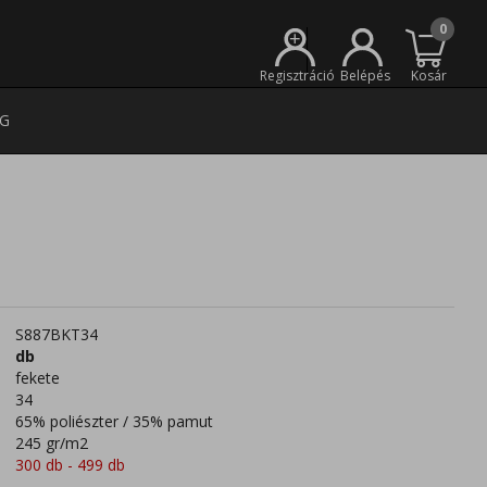
0
+
Regisztráció
Belépés
Kosár
G
S887BKT34
db
fekete
34
65% poliészter / 35% pamut
245 gr/m2
300 db - 499 db