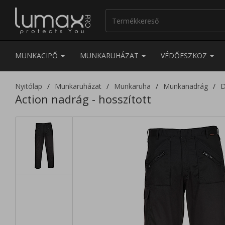
MUNKACIPŐ
MUNKARUHÁZAT
VÉDŐESZKÖZ
Nyitólap
Munkaruházat
Munkaruha
Munkanadrág
D
Action nadrág - hosszított