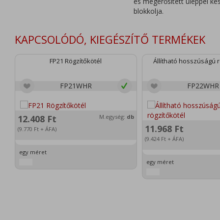
és megerősített üleppel ké
blokkolja.
KAPCSOLÓDÓ, KIEGÉSZÍTŐ TERMÉKEK
FP21 Rögzítőkötél
Állítható hosszúságú r
FP21WHR
FP22WHR
12.408
Ft
M.egység:
db
11.968
Ft
(9.770
Ft
+ ÁFA)
(9.424
Ft
+ ÁFA)
egy méret
egy méret