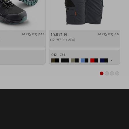
M.egység:
pár
15.871
Ft
M.egység:
db
2
)
(12.497
Ft
+ ÁFA)
(1
C42 - C64
XS