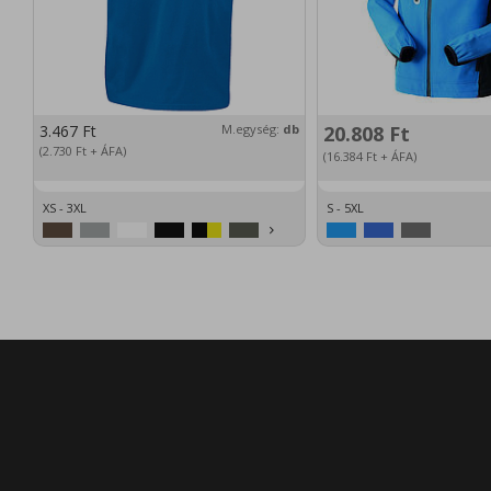
3.467
Ft
M.egység:
db
20.808
Ft
(2.730
Ft
+ ÁFA)
(16.384
Ft
+ ÁFA)
XS - 3XL
S - 5XL