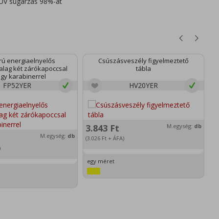
 UV sugárzás 98%-át
rú energiaelnyelős
Csúszásveszély figyelmeztető
lag két zárókapoccsal
tábla
egy karabinerrel
FP52YER
HV20YER
2
3.843
Ft
M.egység:
db
(1
M.egység:
db
(3.026
Ft
+ ÁFA)
)
e
egy méret