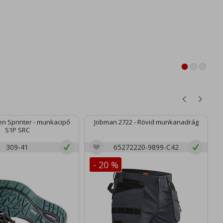
n Sprinter - munkacipő
Jobman 2722 - Rövid munkanadrág
S1P SRC
309-41
65272220-9899-C42
- 20 %