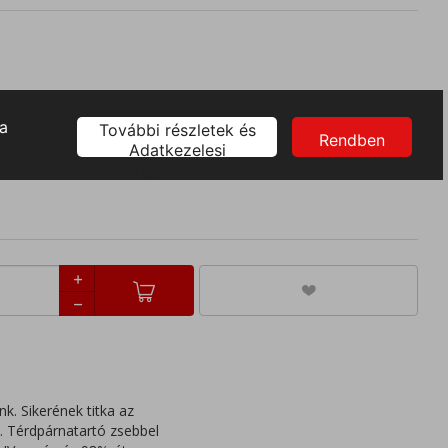
36
38
40
42
44
46
48
k. Sikerének titka az
y. Térdpárnatartó zsebbel