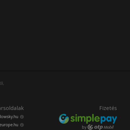
ől,
rsoldalak
Fizetés
lowsky.hu
europe.hu