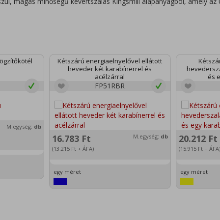
szül, magas minőségű kevertszálas Kingsmill alapanyagból, amely az
ögzítőkötél
Kétszárú energiaelnyelővel ellátott
Kétszá
heveder két karabínerrel és
hevedersza
acélzárral
és 
FP51RBR
M.egység:
db
16.783
Ft
M.egység:
db
20.212
Ft
(13.215
Ft
+ ÁFA)
(15.915
Ft
+ ÁFA
egy méret
egy méret