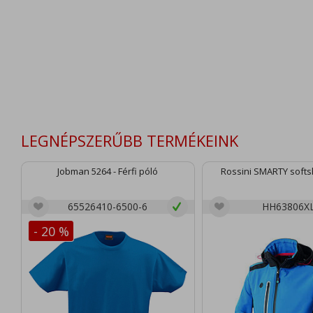
LEGNÉPSZERŰBB TERMÉKEINK
Jobman 5264 - Férfi póló
Rossini SMARTY softsh
65526410-6500-6
HH63806X
- 20 %