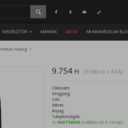
KIEGÉSZÍTŐK
MÁRKÁK
AKCIÓ
MUNKAVÉDELMI BLO
erekas nadrág
9.754
Ft
(7.680
+ ÁFA)
Ft
Cikkszám:
M.egység:
Szín:
Méret:
Anyag:
Tulajdonságok:
III.
RAKTÁRON
(szállítási idő 9-14 nap) :