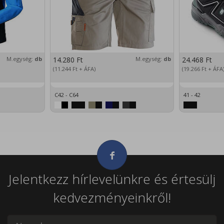
M.egység:
db
14.280
Ft
M.egység:
db
24.468
Ft
(11.244
Ft
+ ÁFA)
(19.266
Ft
+ ÁFA
C42 - C64
41 - 42
Jelentkezz hírlevelünkre és értesülj
kedvezményeinkről!