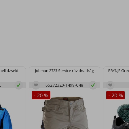
ell dzseki
Jobman 2723 Service rövidnadrág
BRYNJE Gree
L
65272320-1499-C48
- 20 %
- 20 %