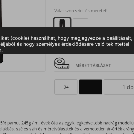
Válasszon színt és méretet!
28
30
32
33
34
MÉRETTÁBLÁZAT
34
 35% pamut 245g / m, évek óta az egyik legkedveltebb nadrág modellün
lakítás, széles szín és méretválaszték és a verhetetlen ár-érték arán