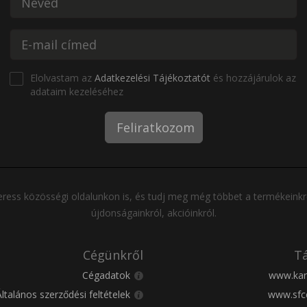
Elolvastam az
Adatkezelési Tájékoztatót
és hozzájárulok az
adataim kezeléséhez
Feliratkozom
ress közösségi oldalunkon is, és tudj meg még többet a termékeinkr
újdonságainkról, akcióinkról.
Cégünkről
Tá
Cégadatok
www.kar
Általános szerződési feltételek
www.sfc