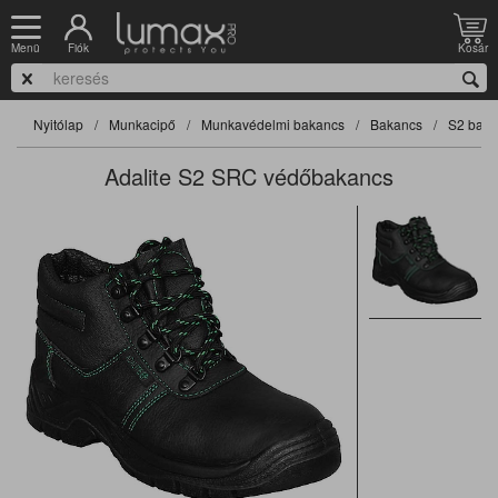
Fiók
Kosár
Menü
Nyitólap
Munkacipő
Munkavédelmi bakancs
Bakancs
S2 baka
Adalite S2 SRC védőbakancs