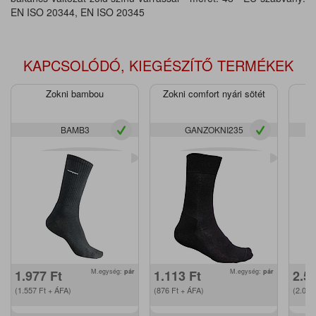
EN ISO 20344, EN ISO 20345
KAPCSOLÓDÓ, KIEGÉSZÍTŐ TERMÉKEK
Zokni bambou
Zokni comfort nyári sötét
BAMB3
GANZOKNI235
1.977
Ft
M.egység:
pár
1.113
Ft
M.egység:
pár
2.5
(1.557
Ft
+ ÁFA)
(876
Ft
+ ÁFA)
(2.00