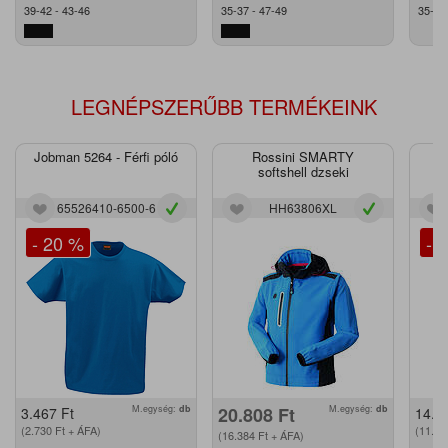
39-42 - 43-46
35-37 - 47-49
35-40
LEGNÉPSZERŰBB TERMÉKEINK
Jobman 5264 - Férfi póló
Rossini SMARTY
J
softshell dzseki
65526410-6500-6
HH63806XL
- 20 %
- 
M.egység:
db
20.808
Ft
M.egység:
db
3.467
Ft
14.2
(2.730
Ft
+ ÁFA)
(11.2
(16.384
Ft
+ ÁFA)