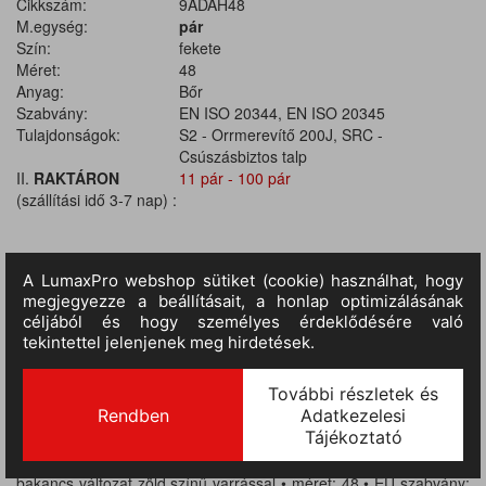
Cikkszám:
9ADAH48
M.egység:
pár
Szín:
fekete
Méret:
48
Anyag:
Bőr
Szabvány:
EN ISO 20344, EN ISO 20345
Tulajdonságok:
S2 - Orrmerevítő 200J, SRC -
Csúszásbiztos talp
II.
RAKTÁRON
11 pár - 100 pár
(szállítási idő 3-7 nap) :
TERMÉKINFORMÁCIÓ
• biztonsági védőlábbeli bőrből • acél lábujjvédő leeső tárgyak
ellen • olajálló, antisztatikus, kétrétegű PU talp, nedves kerámia
és acél felületre bevizsgált, emelt szintű SRC csúszásbiztosság •
szivacsos bokarész és –békanyelv • talplemez nélküli, lábujjvédős
bakancs változat zöld színű varrással • méret: 48 • EU szabvány: