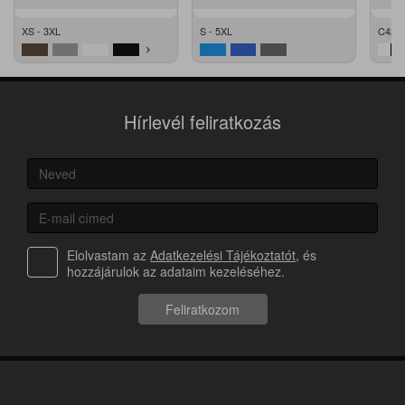
XS - 3XL
S - 5XL
C42 -
Hírlevél feliratkozás
Elolvastam az
Adatkezelési Tájékoztatót
, és
hozzájárulok az adataim kezeléséhez.
Feliratkozom