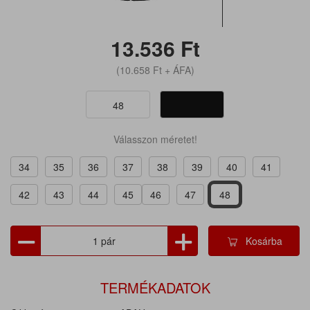
13.536
Ft
(10.658
Ft
+ ÁFA)
48
Válasszon méretet!
34
35
36
37
38
39
40
41
42
43
44
45
46
47
48
Kosárba
TERMÉKADATOK