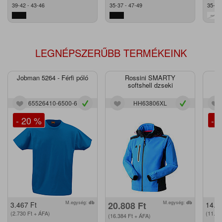
39-42 - 43-46
35-37 - 47-49
35-40
LEGNÉPSZERŰBB TERMÉKEINK
Jobman 5264 - Férfi póló
Rossini SMARTY
J
softshell dzseki
65526410-6500-6
HH63806XL
- 20 %
- 
M.egység:
db
20.808
Ft
M.egység:
db
3.467
Ft
14.2
(2.730
Ft
+ ÁFA)
(11.2
(16.384
Ft
+ ÁFA)