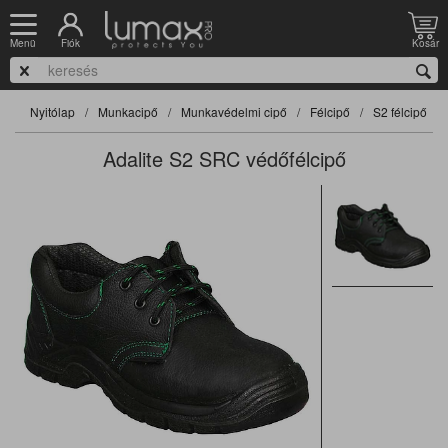
Fiók
Kosár
Menü
Nyitólap
Munkacipő
Munkavédelmi cipő
Félcipő
S2 félcipő
Adalite S2 SRC védőfélcipő