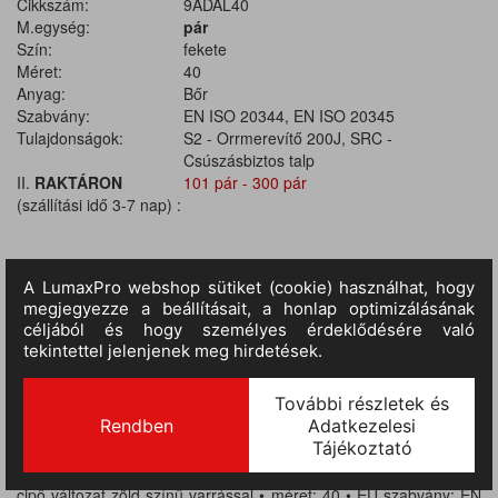
Cikkszám:
9ADAL40
M.egység:
pár
Szín:
fekete
Méret:
40
Anyag:
Bőr
Szabvány:
EN ISO 20344, EN ISO 20345
Tulajdonságok:
S2 - Orrmerevítő 200J, SRC -
Csúszásbiztos talp
II.
RAKTÁRON
101 pár - 300 pár
(szállítási idő 3-7 nap) :
TERMÉKINFORMÁCIÓ
• biztonsági védőlábbeli bőrből • acél lábujjvédő leeső tárgyak
ellen • olajálló, antisztatikus, kétrétegű PU talp, nedves kerámia
és acél felületre bevizsgált, emelt szintű SRC csúszásbiztosság •
szivacsos bokarész és –békanyelv • talplemez nélküli, lábujjvédős
cipő változat zöld színű varrással • méret: 40 • EU szabvány: EN