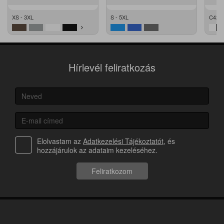
XS - 3XL
S - 5XL
C42 -
Hírlevél feliratkozás
Elolvastam az
Adatkezelési Tájékoztatót
, és
hozzájárulok az adataim kezeléséhez.
Feliratkozom