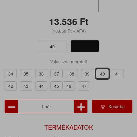
13.536
Ft
(10.658
Ft
+ ÁFA)
40
Válasszon méretet!
34
35
36
37
38
39
40
41
42
43
44
45
46
47
Kosárba
TERMÉKADATOK