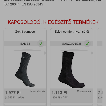
ISO 20344, EN ISO 20345
KAPCSOLÓDÓ, KIEGÉSZÍTŐ TERMÉKEK
Zokni bambou
Zokni comfort nyári sötét
BAMB3
GANZOKNI235
1.977
Ft
M.egység:
pár
1.113
Ft
M.egység:
pár
2.5
(1.557
Ft
+ ÁFA)
(876
Ft
+ ÁFA)
(2.00