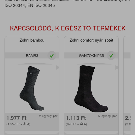
ISO 20344, EN ISO 20345
KAPCSOLÓDÓ, KIEGÉSZÍTŐ TERMÉKEK
Zokni bambou
Zokni comfort nyári sötét
BAMB3
GANZOKNI235
1.977
Ft
M.egység:
pár
1.113
Ft
M.egység:
pár
2.5
(1.557
Ft
+ ÁFA)
(876
Ft
+ ÁFA)
(2.00