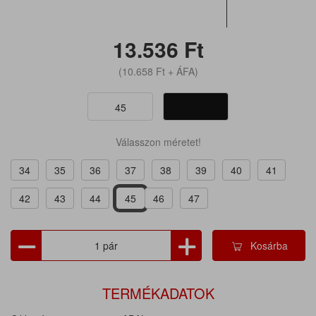
13.536
Ft
(10.658
Ft
+ ÁFA)
45
Válasszon méretet!
34
35
36
37
38
39
40
41
42
43
44
45
46
47
Kosárba
TERMÉKADATOK