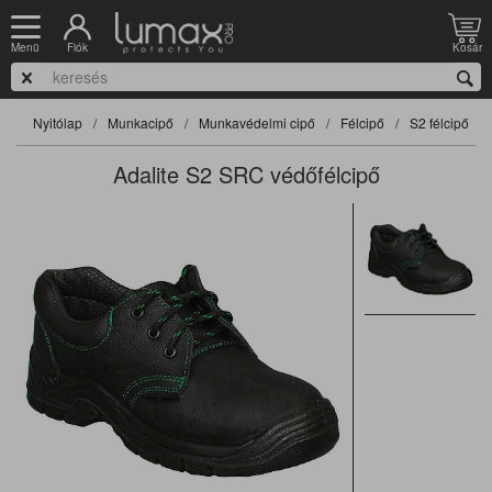
Fiók
Kosár
Menü
Nyitólap
Munkacipő
Munkavédelmi cipő
Félcipő
S2 félcipő
Adalite S2 SRC védőfélcipő