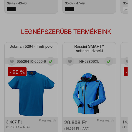
39-42 - 43-46
35-37 - 47-49
35-40
LEGNÉPSZERŰBB TERMÉKEINK
Jobman 5264 - Férfi póló
Rossini SMARTY
J
softshell dzseki
65526410-6500-6
HH63806XL
- 20 %
- 
M.egység:
db
20.808
Ft
M.egység:
db
3.467
Ft
14.2
(2.730
Ft
+ ÁFA)
(11.2
(16.384
Ft
+ ÁFA)