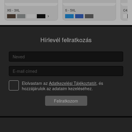
XS - 3XL
S - 5XL
C42 -
Hírlevél feliratkozás
Elolvastam az
Adatkezelési Tájékoztatót
, és
hozzájárulok az adataim kezeléséhez.
Feliratkozom