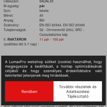
Cikkszám:
9ADAL45
M.egység:
pár
Szín:
fekete
Méret:
45
Anyag:
Bőr
Szabvány:
EN ISO 20344, EN ISO 20345
Tulajdonságok:
S2 - Orrmerevítő 200J, SRC -
Csúszásbiztos talp
II.
RAKTÁRON
11 pár - 100 pár
(szállítási idő 3-7 nap) :
TERMÉKINFORMÁCIÓ
• biztonsági védőlábbeli bőrből • acél lábujjvédő leeső tárgyak
ellen • olajálló, antisztatikus, kétrétegű PU talp, nedves kerámia
és acél felületre bevizsgált, emelt szintű SRC csúszásbiztosság •
szivacsos bokarész és –békanyelv • talplemez nélküli, lábujjvédős
cipő változat zöld színű varrással • méret: 45 • EU szabvány: EN