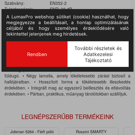
Szabvány:
EN352-2
Tulajdonságok:
SNR: 30 dB
Várható érkezés:
14-21 nap
TERMÉKINFORMÁCIÓ
• Levegőpárnával és belső, zajcsökkentő karimákkal ellátott
füldugó. • Négy lamella, amely tökéletesebb zárást biztosít a
hallójáratban. • Hosszított forma a tökéletesebb illeszkedés
érdekében. • Integrált mag az egyszerű beillesztés és eltávolítás
érdekében. • Párban, praktikus, műanyag tárolótokban szállítjuk.
LEGNÉPSZERŰBB TERMÉKEINK
Jobman 5264 - Férfi póló
Rossini SMARTY
J