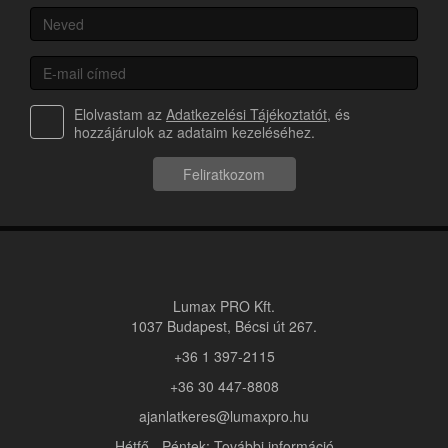
Elolvastam az
Adatkezelési Tájékoztatót
, és
hozzájárulok az adataim kezeléséhez.
Feliratkozom
Lumax PRO Kft.
1037 Budapest, Bécsi út 267.
+36 1 397-2115
+36 30 447-8808
ajanlatkeres@lumaxpro.hu
Hétfő - Péntek: További információ