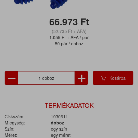
66.973
Ft
(52.735
Ft
+ ÁFA)
1.055
Ft
+ ÁFA / pár
50 pár / doboz
Kosárba
TERMÉKADATOK
Cikkszám:
1030611
M.egység:
doboz
Szín:
egy szín
Méret:
egy méret