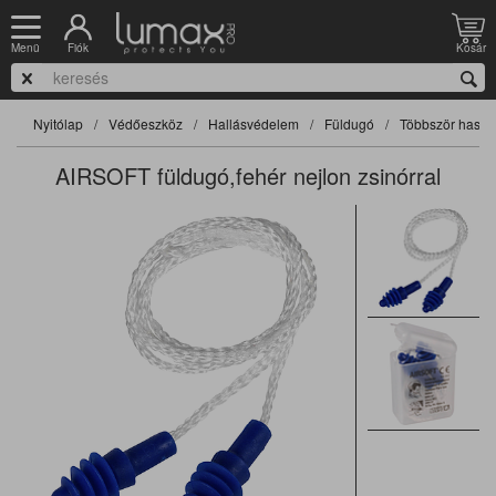
Fiók
Kosár
Menü
Nyitólap
Védőeszköz
Hallásvédelem
Füldugó
Többször haszn
AIRSOFT füldugó,fehér nejlon zsinórral