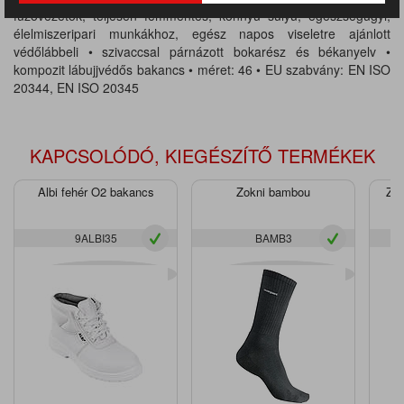
fűzővezetők, teljesen fémmentes, könnyű súlyú, egészségügyi,
élelmiszeripari munkákhoz, egész napos viseletre ajánlott
védőlábbeli • szivaccsal párnázott bokarész és békanyelv •
kompozit lábujjvédős bakancs • méret: 46 • EU szabvány: EN ISO
20344, EN ISO 20345
KAPCSOLÓDÓ, KIEGÉSZÍTŐ TERMÉKEK
Albi fehér O2 bakancs
Zokni bambou
Zok
9ALBI35
BAMB3