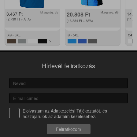
M.egység:
db
20.808
Ft
M.egység:
db
3.467
Ft
14.2
(2.730
Ft
+ ÁFA)
(11.2
(16.384
Ft
+ ÁFA)
XS - 3XL
S - 5XL
C42 -
Hírlevél feliratkozás
Elolvastam az
Adatkezelési Tájékoztatót
, és
hozzájárulok az adataim kezeléséhez.
Feliratkozom