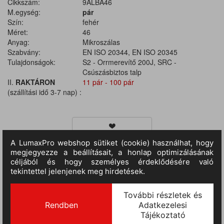
Cikkszám:
9ALBA46
M.egység:
pár
Szín:
fehér
Méret:
46
Anyag:
Mikroszálas
Szabvány:
EN ISO 20344, EN ISO 20345
Tulajdonságok:
S2 - Orrmerevítő 200J, SRC -
Csúszásbiztos talp
II.
RAKTÁRON
11 pár - 100 pár
(szállítási idő 3-7 nap) :
TERMÉKINFORMÁCIÓ
• folyadékoknak jobban ellenálló, fehér mikroszálas felsőrész •
kiváló szellőző, vízgőzáteresztő tulajdonságok • antisztatikus,
olajálló, hajlékony, kétrétegű, fehér PU talp, ütődéselnyelő
sarokkal • nedves acél és kerámia felületekre bevizsgált, SRC
fokú csúszás elleni védelem, kényelmes talpbélés • erős műanyag