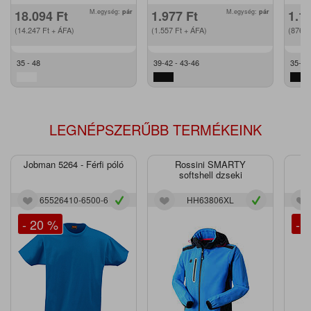
18.094
Ft
M.egység:
pár
1.977
Ft
M.egység:
pár
1.1
(14.247
Ft
+ ÁFA)
(1.557
Ft
+ ÁFA)
(876
F
35 - 48
39-42 - 43-46
35-37
LEGNÉPSZERŰBB TERMÉKEINK
Jobman 5264 - Férfi póló
Rossini SMARTY
J
softshell dzseki
65526410-6500-6
HH63806XL
- 20 %
- 