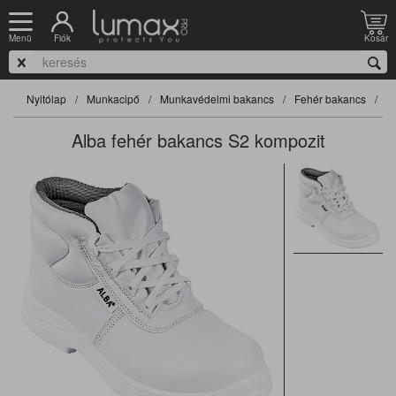
Fiók
Kosár
Menü
Nyitólap
Munkacipő
Munkavédelmi bakancs
Fehér bakancs
Alba fehér bakancs S2 kompozit