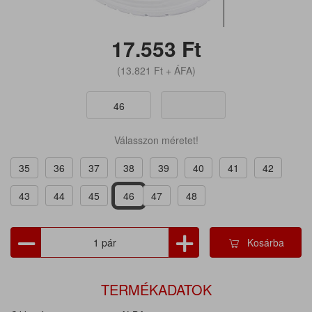
17.553
Ft
(13.821
Ft
+ ÁFA)
46
Válasszon méretet!
35
36
37
38
39
40
41
42
43
44
45
46
47
48
Kosárba
TERMÉKADATOK