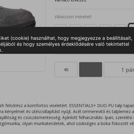
Válasszon méretet!
35
36
37
38
39
48
40
h felsőrész a komfortos viseletért. ESSENTIALS+ DUO-PU talp tapad
a kényelmet és ütéscsillapítást nyújt. Acél orrmerevítő és talplemez 
ajállóság és csúszásmentesség. Ajánlott felhasználás: Ipari, szerelési 
zgómunka, olyan munkaterületek, ahol szükséges a boka fokozott v