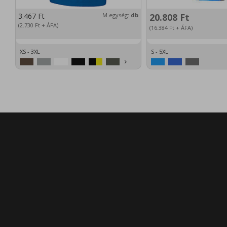
3.467
Ft
M.egység:
db
20.808
Ft
(2.730
Ft
+ ÁFA)
(16.384
Ft
+ ÁFA)
XS - 3XL
S - 5XL