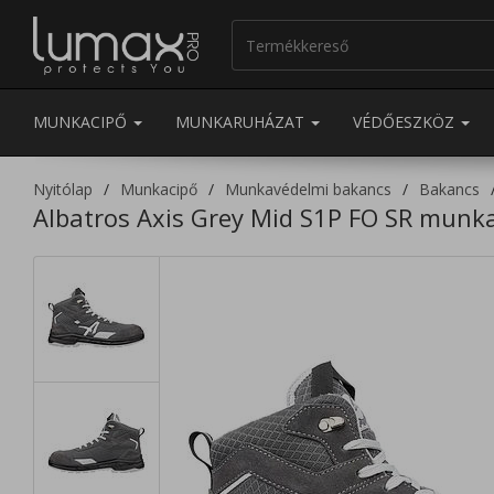
MUNKACIPŐ
MUNKARUHÁZAT
VÉDŐESZKÖZ
Nyitólap
Munkacipő
Munkavédelmi bakancs
Bakancs
Albatros Axis Grey Mid S1P FO SR mun