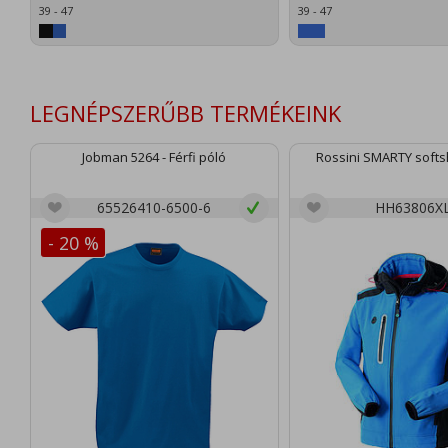
39 - 47
39 - 47
LEGNÉPSZERŰBB TERMÉKEINK
Jobman 5264 - Férfi póló
Rossini SMARTY softsh
65526410-6500-6
HH63806X
- 20 %