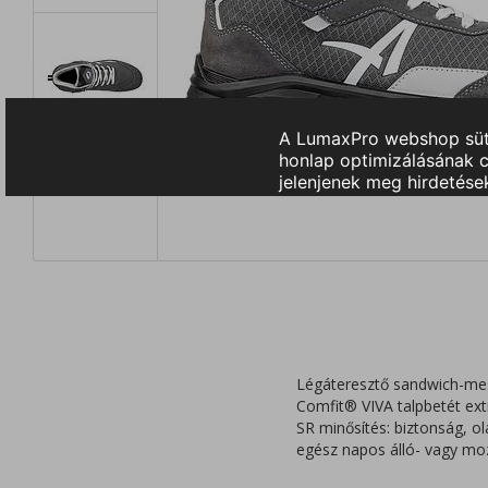
Légáteresztő sandwich-mes
Comfit® VIVA talpbetét extr
SR minősítés: biztonság, ol
egész napos álló- vagy mo