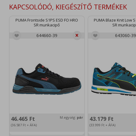
KAPCSOLÓDÓ, KIEGÉSZÍTŐ TERMÉKEK
PUMA Frontside S1PS ESD FO HRO
PUMA Blaze Knit Low 
SR munkacipő
SR munkaci
644660-39
643060-39
46.465
Ft
M.egység:
pár
43.179
Ft
(36.587
Ft
+ ÁFA)
(33.999
Ft
+ ÁFA)