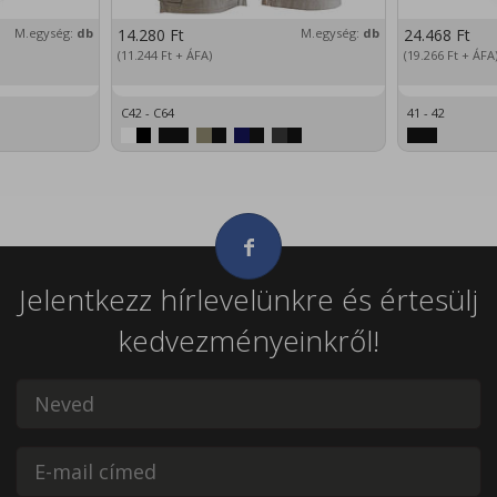
M.egység:
db
14.280
Ft
M.egység:
db
24.468
Ft
(11.244
Ft
+ ÁFA)
(19.266
Ft
+ ÁFA
C42 - C64
41 - 42
Jelentkezz hírlevelünkre és értesülj
kedvezményeinkről!