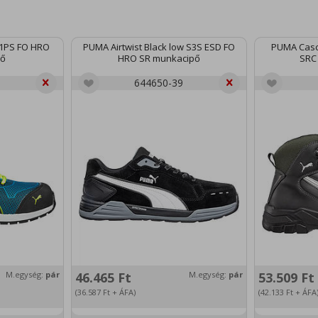
S1PS FO HRO
PUMA Airtwist Black low S3S ESD FO
PUMA Casc
pő
HRO SR munkacipő
SRC
644650-39
M.egység:
pár
46.465
Ft
M.egység:
pár
53.509
Ft
(36.587
Ft
+ ÁFA)
(42.133
Ft
+ ÁFA