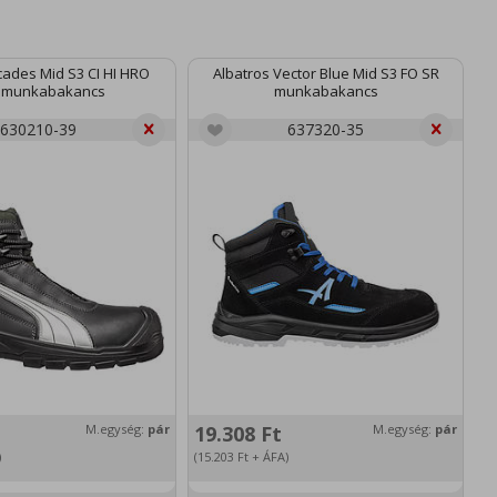
ades Mid S3 CI HI HRO
Albatros Vector Blue Mid S3 FO SR
 munkabakancs
munkabakancs
630210-39
637320-35
M.egység:
pár
19.308
Ft
M.egység:
pár
)
(15.203
Ft
+ ÁFA)