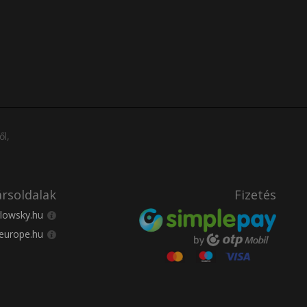
ől,
rsoldalak
Fizetés
lowsky.hu
europe.hu