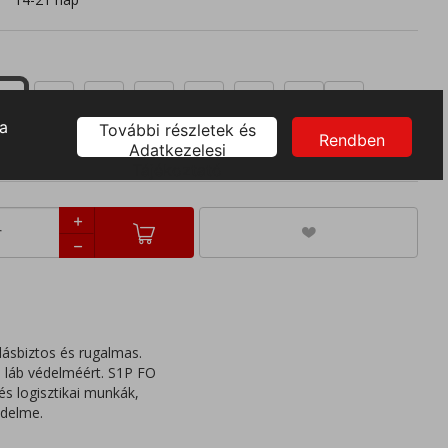
40
41
42
43
44
45
46
47
ásbiztos és rugalmas.
a láb védelméért. S1P FO
és logisztikai munkák,
édelme.