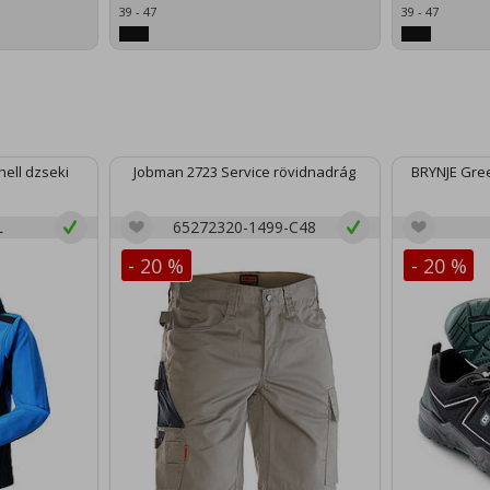
39 - 47
39 - 47
ell dzseki
Jobman 2723 Service rövidnadrág
BRYNJE Gree
L
65272320-1499-C48
- 20 %
- 20 %