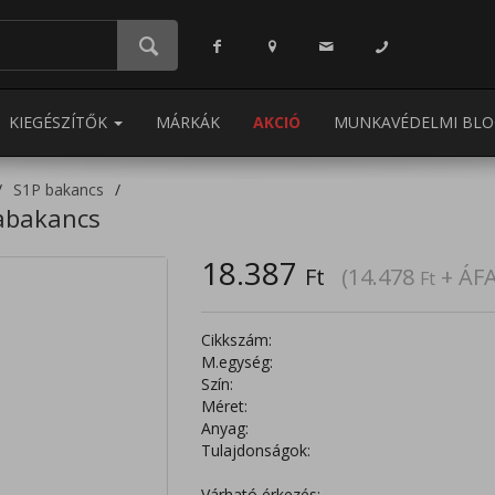
KIEGÉSZÍTŐK
MÁRKÁK
AKCIÓ
MUNKAVÉDELMI BLO
S1P bakancs
kabakancs
18.387
Ft
(14.478
+ ÁFA
Ft
Cikkszám:
M.egység:
Szín:
Méret:
Anyag:
Tulajdonságok:
Várható érkezés: