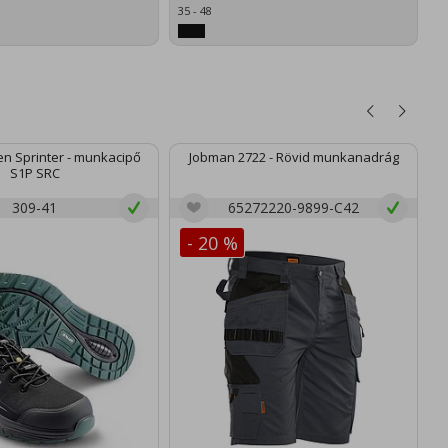
35 - 48
n Sprinter - munkacipő
Jobman 2722 - Rövid munkanadrág
S1P SRC
309-41
65272220-9899-C42
- 20 %