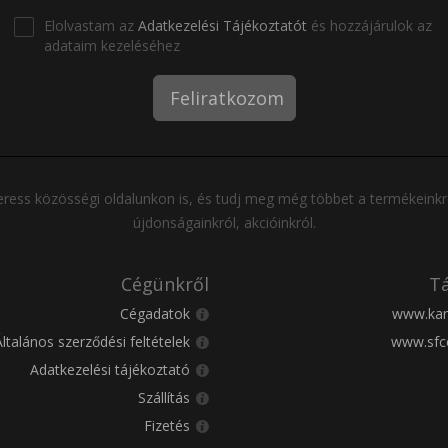
Elolvastam az
Adatkezelési Tájékoztatót
és hozzájárulok az
adataim kezeléséhez
Feliratkozom
ress közösségi oldalunkon is, és tudj meg még többet a termékeinkr
újdonságainkról, akcióinkról.
Cégünkről
Tá
Cégadatok
www.kar
Általános szerződési feltételek
www.sfc
Adatkezelési tájékoztató
Szállítás
Fizetés