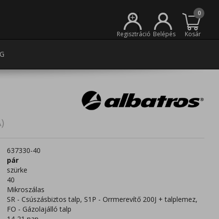
0
+
Regisztráció
Belépés
Kosár
G
)
637330-40
pár
szürke
40
Mikroszálas
SR - Csúszásbiztos talp, S1P - Orrmerevítő 200J + talplemez,
FO - Gázolajálló talp
14-21 nap