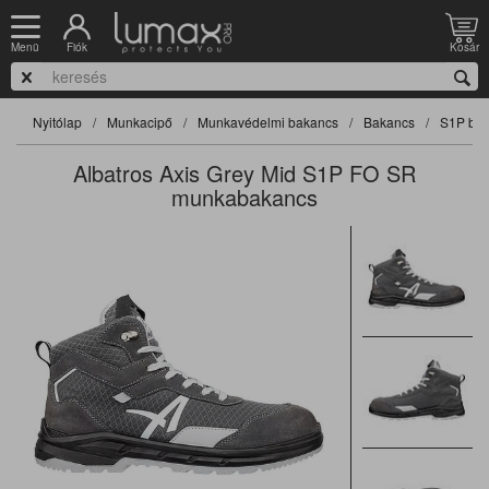
Fiók
Kosár
Menü
Nyitólap
Munkacipő
Munkavédelmi bakancs
Bakancs
S1P ba
Albatros Axis Grey Mid S1P FO SR
munkabakancs