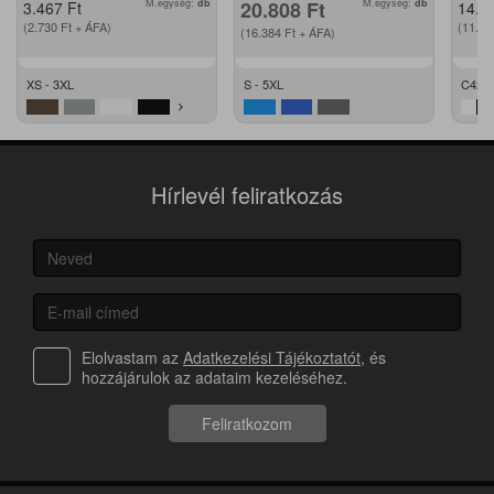
M.egység:
db
20.808
Ft
M.egység:
db
3.467
Ft
14.2
(2.730
Ft
+ ÁFA)
(11.2
(16.384
Ft
+ ÁFA)
XS - 3XL
S - 5XL
C42 -
Hírlevél feliratkozás
Elolvastam az
Adatkezelési Tájékoztatót
, és
hozzájárulok az adataim kezeléséhez.
Feliratkozom