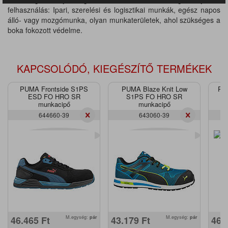
felhasználás: Ipari, szerelési és logisztikai munkák, egész napos
álló- vagy mozgómunka, olyan munkaterületek, ahol szükséges a
boka fokozott védelme.
KAPCSOLÓDÓ, KIEGÉSZÍTŐ TERMÉKEK
PUMA Frontside S1PS
PUMA Blaze Knit Low
PUM
ESD FO HRO SR
S1PS FO HRO SR
S
munkacipő
munkacipő
644660-39
643060-39
46.465
Ft
M.egység:
pár
43.179
Ft
M.egység:
pár
46.