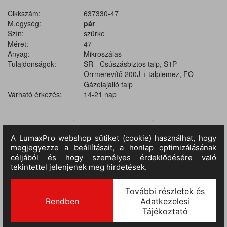
Cikkszám:
637330-47
M.egység:
pár
Szín:
szürke
Méret:
47
Anyag:
Mikroszálas
Tulajdonságok:
SR - Csúszásbiztos talp, S1P -
Orrmerevítő 200J + talplemez, FO -
Gázolajálló talp
Várható érkezés:
14-21 nap
TERMÉKINFORMÁCIÓ
Légáteresztő sandwich-mesh felsőrész a komfortos viseletért.
ESSENTIALS+ DUO-PU talp tapadásbiztos és rugalmas. Comfit®
VIVA talpbetét extra kényelmet és ütéscsillapítást nyújt. Acél
orrmerevítő és talplemez a láb védelméért. S1P FO SR minősítés:
biztonság, olajállóság és csúszásmentesség. Ajánlott