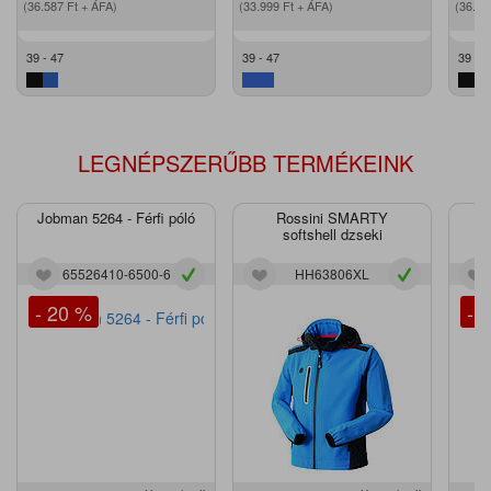
(36.587
Ft
+ ÁFA)
(33.999
Ft
+ ÁFA)
(36.5
39 - 47
39 - 47
39 - 4
LEGNÉPSZERŰBB TERMÉKEINK
Jobman 5264 - Férfi póló
Rossini SMARTY
J
softshell dzseki
65526410-6500-6
HH63806XL
- 20 %
- 