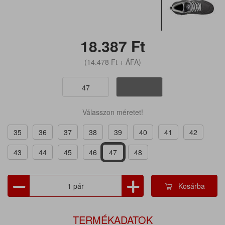
18.387
Ft
(14.478
Ft
+ ÁFA)
47
Válasszon méretet!
35
36
37
38
39
40
41
42
43
44
45
46
47
48
Kosárba
TERMÉKADATOK