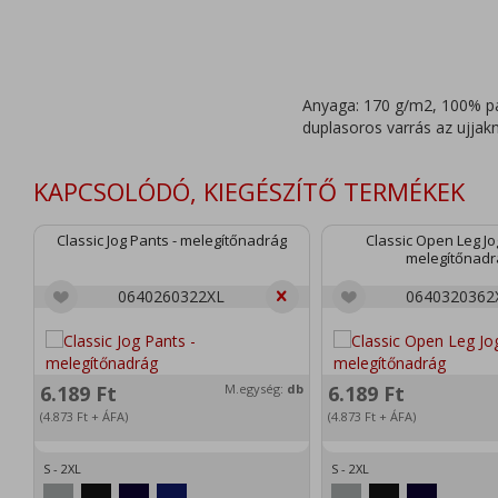
Anyaga: 170 g/m2, 100% pam
duplasoros varrás az ujjakn
KAPCSOLÓDÓ, KIEGÉSZÍTŐ TERMÉKEK
Classic Jog Pants - melegítőnadrág
Classic Open Leg Jo
melegítőnadr
0640260322XL
0640320362
6.189
Ft
M.egység:
db
6.189
Ft
(4.873
Ft
+ ÁFA)
(4.873
Ft
+ ÁFA)
S - 2XL
S - 2XL