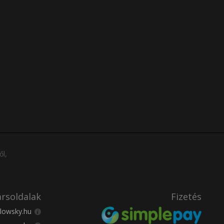
ől,
rsoldalak
Fizetés
lowsky.hu