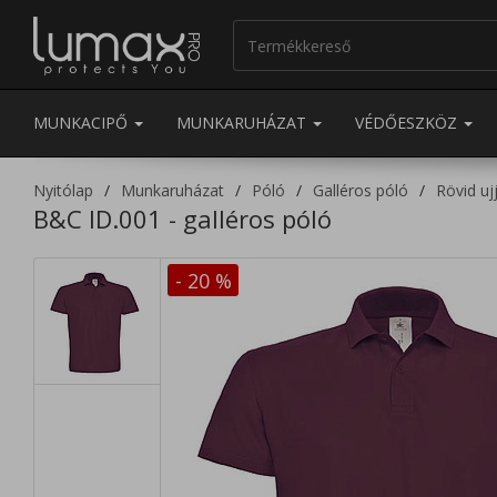
MUNKACIPŐ
MUNKARUHÁZAT
VÉDŐESZKÖZ
Nyitólap
Munkaruházat
Póló
Galléros póló
Rövid uj
B&C ID.001 - galléros póló
- 20
%