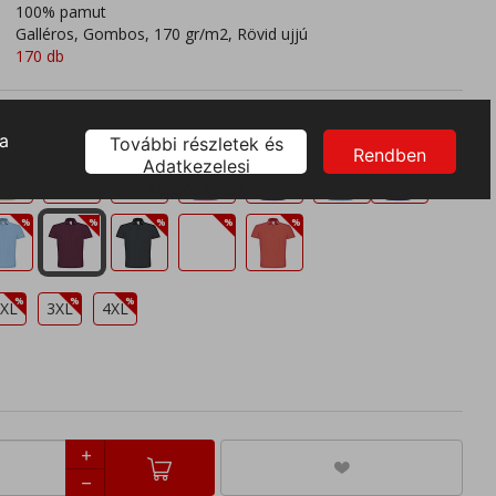
100% pamut
Galléros, Gombos, 170 gr/m2, Rövid ujjú
170 db
XL
3XL
4XL