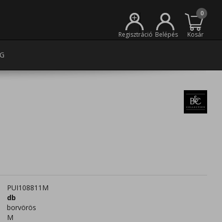
0
+
Regisztráció
Belépés
Kosár
G
PUI108811M
db
borvörös
M