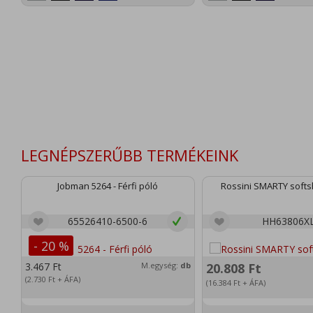
LEGNÉPSZERŰBB TERMÉKEINK
Jobman 5264 - Férfi póló
Rossini SMARTY softsh
65526410-6500-6
HH63806X
- 20 %
3.467
Ft
M.egység:
db
20.808
Ft
(2.730
Ft
+ ÁFA)
(16.384
Ft
+ ÁFA)