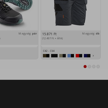
M.egység:
pár
15.871
Ft
M.egység:
db
2
)
(12.497
Ft
+ ÁFA)
(1
C42 - C64
XS