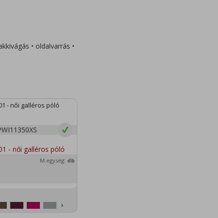
kkivágás • oldalvarrás •
1 - női galléros póló
PWI11350XS
M.egység:
db