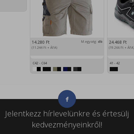
14.280
Ft
M.egység:
db
24.468
Ft
(11.244
Ft
+ ÁFA)
(19.266
Ft
+ ÁFA
C42 - C64
41 - 42
Jelentkezz hírlevelünkre és értesülj
kedvezményeinkről!