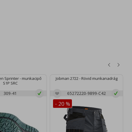
n Sprinter - munkacipő
Jobman 2722 - Rövid munkanadrág
S1P SRC
309-41
65272220-9899-C42
- 20 %