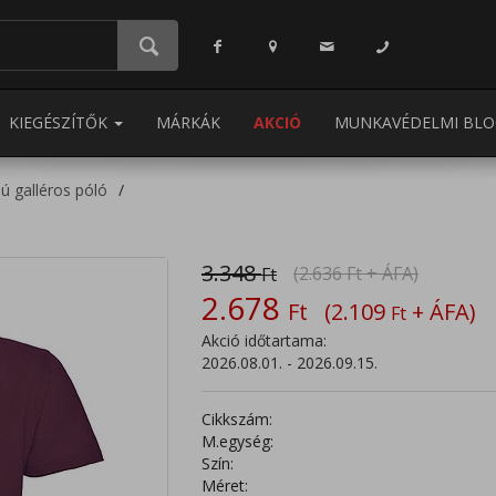
KIEGÉSZÍTŐK
MÁRKÁK
AKCIÓ
MUNKAVÉDELMI BLO
jú galléros póló
3.348
(2.636
Ft
+ ÁFA)
Ft
2.678
Ft
(2.109
+ ÁFA)
Ft
Akció időtartama:
2026.08.01. - 2026.09.15.
Cikkszám:
M.egység:
Szín:
Méret: