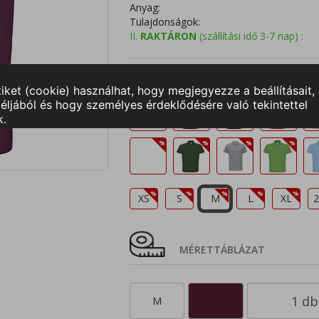
Anyag:
Tulajdonságok:
II.
RAKTÁRON
(szállítási idő 3-7 nap) :
Válasszon színt és méretet!
XS
S
M
L
XL
2
MÉRETTÁBLÁZAT
M