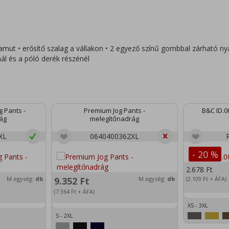
ut • erősítő szalag a vállakon • 2 egyező színű gombbal zárható nya
ál és a póló derék részénél
g Pants -
Premium Jog Pants -
B&C ID.00
ág
melegítőnadrág
XL
0640400362XL
- 20 %
2.678
Ft
M.egység:
db
9.352
Ft
M.egység:
db
(2.109
Ft
+ ÁFA)
(7.364
Ft
+ ÁFA)
XS - 3XL
S - 2XL