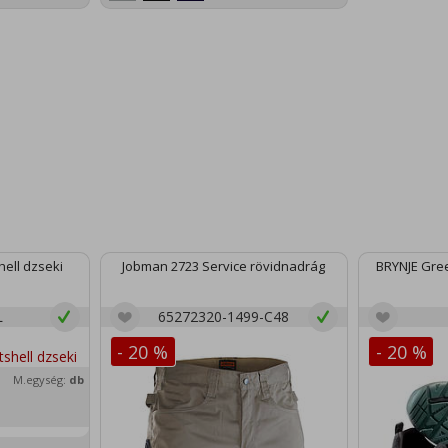
ell dzseki
Jobman 2723 Service rövidnadrág
BRYNJE Gree
L
65272320-1499-C48
- 20 %
- 20 %
M.egység:
db