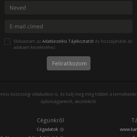
Elolvastam az
Adatkezelési Tájékoztatót
és hozzájárulok az
adataim kezeléséhez
Feliratkozom
ress közösségi oldalunkon is, és tudj meg még többet a termékeinkr
újdonságainkról, akcióinkról.
Cégünkről
Tá
Cégadatok
www.kar