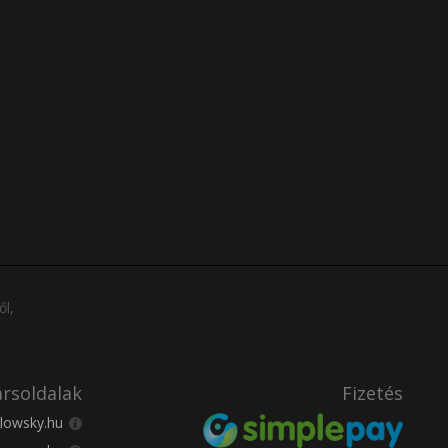
ől,
rsoldalak
Fizetés
lowsky.hu