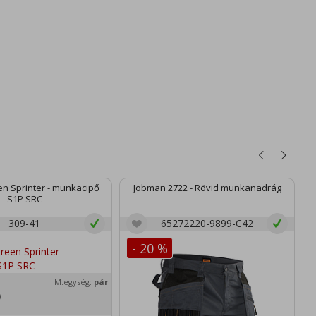
n Sprinter - munkacipő
Jobman 2722 - Rövid munkanadrág
S1P SRC
309-41
65272220-9899-C42
- 20 %
M.egység:
pár
)