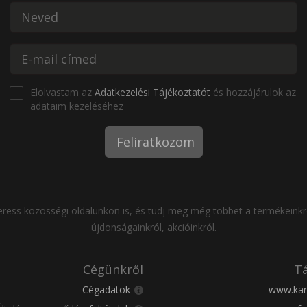
Elolvastam az
Adatkezelési Tájékoztatót
és hozzájárulok az
adataim kezeléséhez
Feliratkozom
ress közösségi oldalunkon is, és tudj meg még többet a termékeinkr
újdonságainkról, akcióinkról.
Cégünkről
Tá
Cégadatok
www.kar