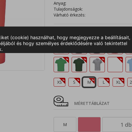
Anyag:
Tulajdonságok:
Várható érkezés:
Válasszon színt és méretet!
XS
S
M
L
XL
2
MÉRETTÁBLÁZAT
M