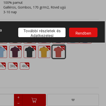
100% pamut
Galléros, Gombos, 170 gr/m2, Rövid ujjú
3-10 nap
XL
3XL
4XL