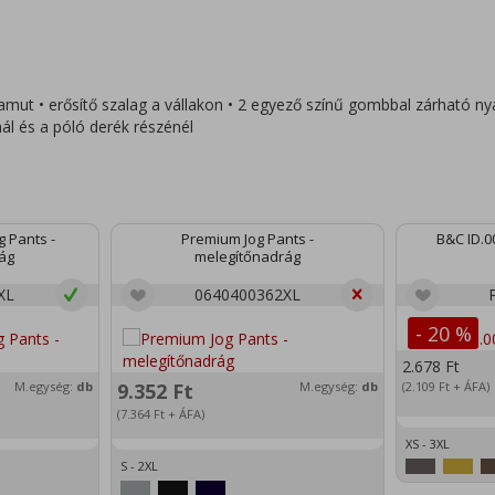
ut • erősítő szalag a vállakon • 2 egyező színű gombbal zárható nya
ál és a póló derék részénél
g Pants -
Premium Jog Pants -
B&C ID.00
ág
melegítőnadrág
XL
0640400362XL
- 20 %
2.678
Ft
M.egység:
db
9.352
Ft
M.egység:
db
(2.109
Ft
+ ÁFA)
(7.364
Ft
+ ÁFA)
XS - 3XL
S - 2XL