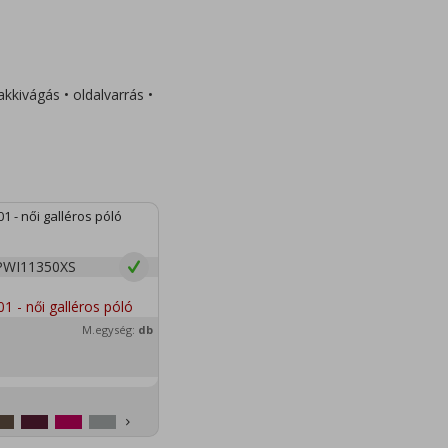
kkivágás • oldalvarrás •
1 - női galléros póló
PWI11350XS
M.egység:
db