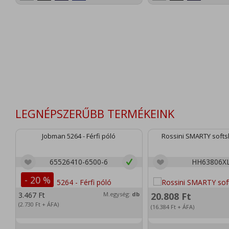
LEGNÉPSZERŰBB TERMÉKEINK
Jobman 5264 - Férfi póló
Rossini SMARTY softsh
65526410-6500-6
HH63806X
- 20 %
3.467
Ft
M.egység:
db
20.808
Ft
(2.730
Ft
+ ÁFA)
(16.384
Ft
+ ÁFA)