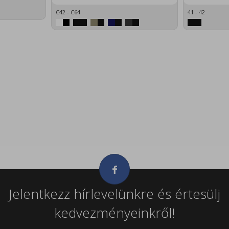
C42 - C64
41 - 42
Jelentkezz hírlevelünkre és értesülj
kedvezményeinkről!