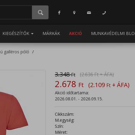
KIEGÉSZÍTŐK
MÁRKÁK
AKCIÓ
MUNKAVÉDELMI BLO
jú galléros póló
3.348
(2.636
Ft
+ ÁFA)
Ft
2.678
Ft
(2.109
+ ÁFA)
Ft
Akció időtartama:
2026.08.01. - 2026.09.15.
Cikkszám:
M.egység:
Szín:
Méret: