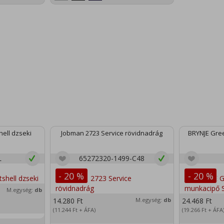
ell dzseki
Jobman 2723 Service rövidnadrág
BRYNJE Gree
L
65272320-1499-C48
- 20 %
- 20 %
M.egység:
db
14.280
Ft
M.egység:
db
24.468
Ft
(11.244
Ft
+ ÁFA)
(19.266
Ft
+ ÁFA