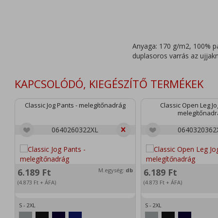
Anyaga: 170 g/m2, 100% pam
duplasoros varrás az ujjakn
KAPCSOLÓDÓ, KIEGÉSZÍTŐ TERMÉKEK
Classic Jog Pants - melegítőnadrág
Classic Open Leg Jo
melegítőnadr
0640260322XL
0640320362
6.189
Ft
M.egység:
db
6.189
Ft
(4.873
Ft
+ ÁFA)
(4.873
Ft
+ ÁFA)
S - 2XL
S - 2XL