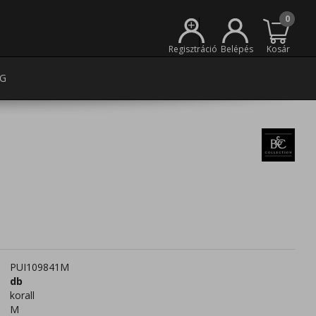
0
+
Regisztráció
Belépés
Kosár
G
PUI109841M
db
korall
M