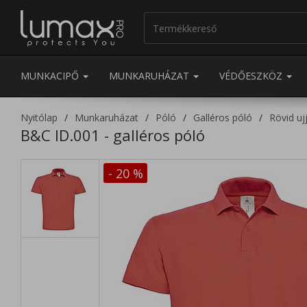
MUNKACIPŐ
MUNKARUHÁZAT
VÉDŐESZKÖZ
Nyitólap
Munkaruházat
Póló
Galléros póló
Rövid uj
B&C ID.001 - galléros póló
- 20
%