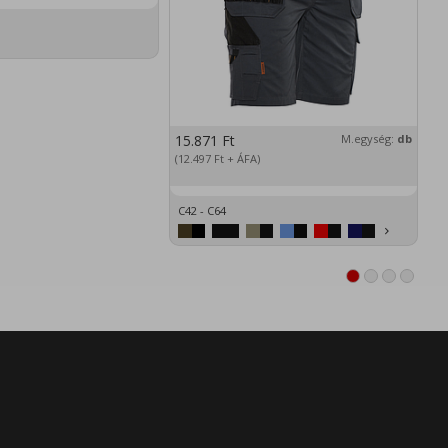
15.871
Ft
M.egység:
db
2
(12.497
Ft
+ ÁFA)
(1
C42 - C64
XS