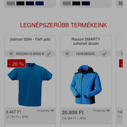
LEGNÉPSZERŰBB TERMÉKEINK
Jobman 5264 - Férfi póló
Rossini SMARTY
J
softshell dzseki
65526410-6500-6
HH63806XL
- 20 %
- 
M.egység:
db
20.808
Ft
M.egység:
db
3.467
Ft
14.2
(2.730
Ft
+ ÁFA)
(11.2
(16.384
Ft
+ ÁFA)