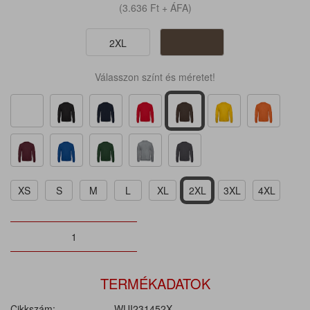
(3.636
Ft
+ ÁFA)
2XL
Válasszon színt és méretet!
XS
S
M
L
XL
2XL
3XL
4XL
TERMÉKADATOK
Cikkszám:
WUI231452X