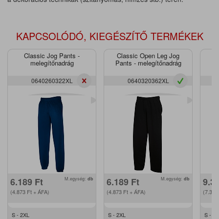
KAPCSOLÓDÓ, KIEGÉSZÍTŐ TERMÉKEK
Classic Jog Pants -
Classic Open Leg Jog
P
melegítőnadrág
Pants - melegítőnadrág
0640260322XL
0640320362XL
6.189
Ft
M.egység:
db
6.189
Ft
M.egység:
db
9.3
(4.873
Ft
+ ÁFA)
(4.873
Ft
+ ÁFA)
(7.36
S - 2XL
S - 2XL
S - 2