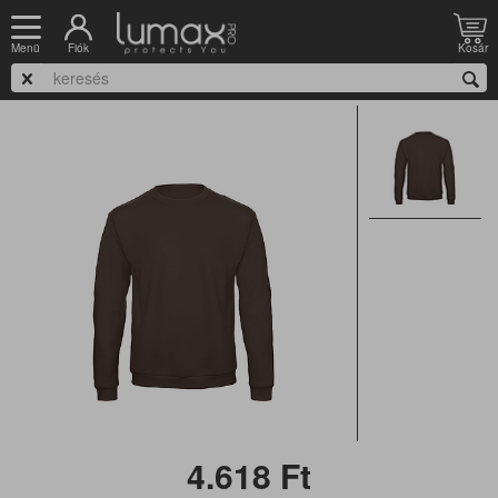
Nyitólap
Munkaruházat
Kabát, softshell, pulóver, mellény
Pulóver
Fiók
Kosár
Menü
B&C ID.202 50/50 - pulóver
4.618
Ft