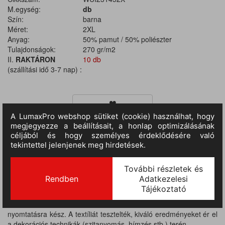
M.egység:
db
Szín:
barna
Méret:
2XL
Anyag:
50% pamut / 50% poliészter
Tulajdonságok:
270 gr/m2
II.
RAKTÁRON
10 db
(szállítási idő 3-7 nap) :
TERMÉKINFORMÁCIÓ
MÉRETTÁBLÁZAT
Anyaga: 50% pamut / 50% poliészter, súlya: 270 g / m2. Alsó
szegély, mandzsetta és gallér bordázott (elasztán) a tökéletes
illeszkedés érdekében. Oldalvarrások. Finom felületű textília,
nyomtatásra kész. A textíliát tesztelték, kiváló eredményeket ér el
a dekorációs technikák (szitanyomás, hímzés stb.) terén.