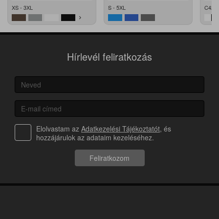
XS - 3XL
S - 5XL
C42 -
Hírlevél feliratkozás
Elolvastam az
Adatkezelési Tájékoztatót
, és
hozzájárulok az adataim kezeléséhez.
Feliratkozom