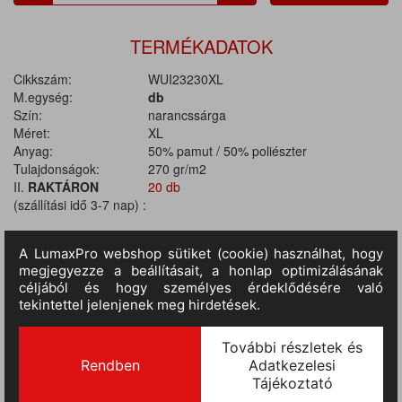
TERMÉKADATOK
Cikkszám:
WUI23230XL
M.egység:
db
Szín:
narancssárga
Méret:
XL
Anyag:
50% pamut / 50% poliészter
Tulajdonságok:
270 gr/m2
II.
RAKTÁRON
20 db
(szállítási idő 3-7 nap) :
TERMÉKINFORMÁCIÓ
MÉRETTÁBLÁZAT