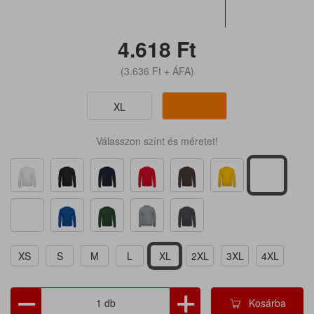
4.618
Ft
(3.636
Ft
+ ÁFA)
XL
Válasszon színt és méretet!
XS
S
M
L
XL
2XL
3XL
4XL
Kosárba