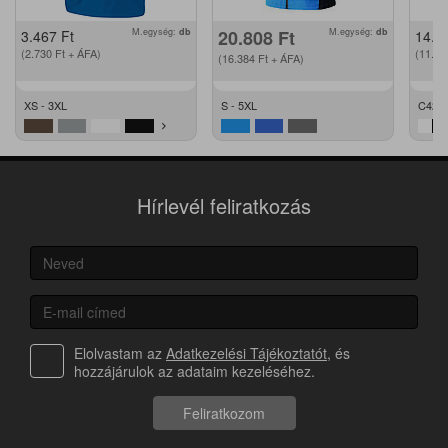
M.egység:
db
20.808
Ft
M.egység:
db
3.467
Ft
14.2
(2.730
Ft
+ ÁFA)
(11.2
(16.384
Ft
+ ÁFA)
XS - 3XL
S - 5XL
C42 -
Hírlevél feliratkozás
Elolvastam az
Adatkezelési Tájékoztatót
, és
hozzájárulok az adataim kezeléséhez.
Feliratkozom