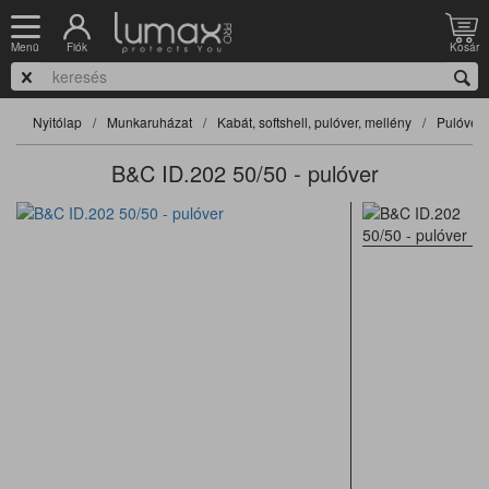
Fiók
Kosár
Menü
Nyitólap
Munkaruházat
Kabát, softshell, pulóver, mellény
Pulóver
B&C ID.202 50/50 - pulóver