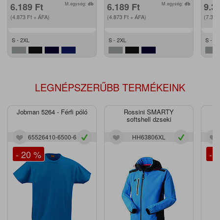
6.189
Ft
M.egység:
db
6.189
Ft
M.egység:
db
9.3
(4.873
Ft
+ ÁFA)
(4.873
Ft
+ ÁFA)
(7.36
S - 2XL
S - 2XL
S - 2
LEGNÉPSZERŰBB TERMÉKEINK
Jobman 5264 - Férfi póló
Rossini SMARTY
J
softshell dzseki
65526410-6500-6
HH63806XL
- 20 %
- 