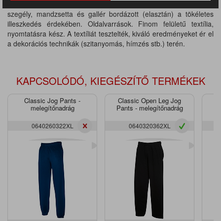
Anyaga: 50% pamut / 50% poliészter, súlya: 270 g / m2. Alsó
szegély, mandzsetta és gallér bordázott (elasztán) a tökéletes
illeszkedés érdekében. Oldalvarrások. Finom felületű textília,
nyomtatásra kész. A textíliát tesztelték, kiváló eredményeket ér el
a dekorációs technikák (szitanyomás, hímzés stb.) terén.
KAPCSOLÓDÓ, KIEGÉSZÍTŐ TERMÉKEK
Classic Jog Pants -
Classic Open Leg Jog
P
melegítőnadrág
Pants - melegítőnadrág
0640260322XL
0640320362XL