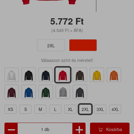
5.772
Ft
(4.545
Ft
+ ÁFA)
2XL
Válasszon színt és méretet!
XS
S
M
L
XL
2XL
3XL
4XL
Kosárba