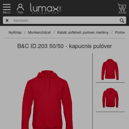
Fiók
Kosár
Menü
Nyitólap
Munkaruházat
Kabát, softshell, pulóver, mellény
Pulóver
B&C ID.203 50/50 - kapucnis pulóver