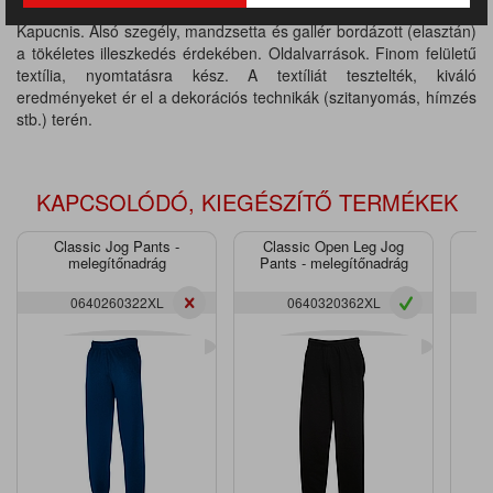
Anyaga: 50% pamut / 50% poliészter, súlya: 270 g / m2.
Kapucnis. Alsó szegély, mandzsetta és gallér bordázott (elasztán)
a tökéletes illeszkedés érdekében. Oldalvarrások. Finom felületű
textília, nyomtatásra kész. A textíliát tesztelték, kiváló
eredményeket ér el a dekorációs technikák (szitanyomás, hímzés
stb.) terén.
KAPCSOLÓDÓ, KIEGÉSZÍTŐ TERMÉKEK
Classic Jog Pants -
Classic Open Leg Jog
P
melegítőnadrág
Pants - melegítőnadrág
0640260322XL
0640320362XL