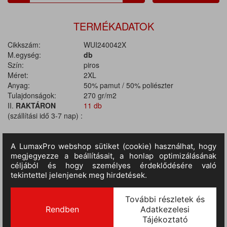
TERMÉKADATOK
Cikkszám:
WUI240042X
M.egység:
db
Szín:
piros
Méret:
2XL
Anyag:
50% pamut / 50% poliészter
Tulajdonságok:
270 gr/m2
II.
RAKTÁRON
11 db
(szállítási idő 3-7 nap) :
TERMÉKINFORMÁCIÓ
MÉRETTÁBLÁZAT