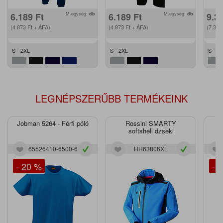
6.189
Ft
M.egység:
db
6.189
Ft
M.egység:
db
9.3
(4.873
Ft
+ ÁFA)
(4.873
Ft
+ ÁFA)
(7.36
S - 2XL
S - 2XL
S - 2
LEGNÉPSZERŰBB TERMÉKEINK
Jobman 5264 - Férfi póló
Rossini SMARTY
J
softshell dzseki
65526410-6500-6
HH63806XL
- 20 %
- 