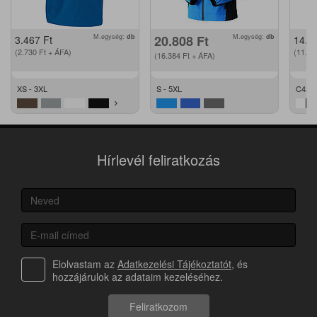
M.egység:
db
20.808
Ft
M.egység:
db
3.467
Ft
14.2
(2.730
Ft
+ ÁFA)
(11.2
(16.384
Ft
+ ÁFA)
XS - 3XL
S - 5XL
C42 -
Hírlevél feliratkozás
Elolvastam az
Adatkezelési Tájékoztatót
, és
hozzájárulok az adataim kezeléséhez.
Feliratkozom