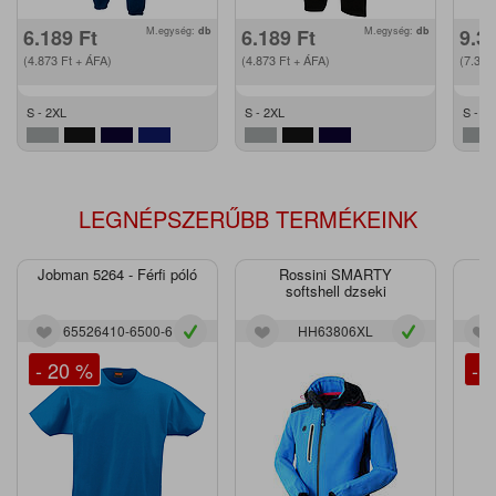
6.189
Ft
M.egység:
db
6.189
Ft
M.egység:
db
9.3
(4.873
Ft
+ ÁFA)
(4.873
Ft
+ ÁFA)
(7.36
S - 2XL
S - 2XL
S - 2
LEGNÉPSZERŰBB TERMÉKEINK
Jobman 5264 - Férfi póló
Rossini SMARTY
J
softshell dzseki
65526410-6500-6
HH63806XL
- 20 %
- 