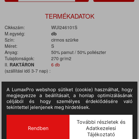
TERMÉKADATOK
Cikkszám:
WUI246101S
M.egység:
db
Szín:
cirmos szürke
Méret:
S
Anyag:
50% pamut / 50% poliészter
Tulajdonságok:
270 gr/m2
II.
RAKTÁRON
6 db
(szállítási idő 3-7 nap) :
TERMÉKINFORMÁCIÓ
MÉRETTÁBLÁZAT