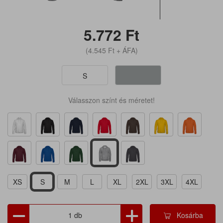
5.772
Ft
(4.545
Ft
+ ÁFA)
S
Válasszon színt és méretet!
XS
S
M
L
XL
2XL
3XL
4XL
Kosárba