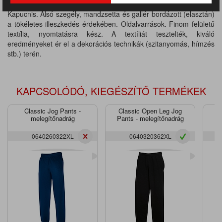
Anyaga: 50% pamut / 50% poliészter, súlya: 270 g / m2.
Kapucnis. Alsó szegély, mandzsetta és gallér bordázott (elasztán)
a tökéletes illeszkedés érdekében. Oldalvarrások. Finom felületű
textília, nyomtatásra kész. A textíliát tesztelték, kiváló
eredményeket ér el a dekorációs technikák (szitanyomás, hímzés
stb.) terén.
KAPCSOLÓDÓ, KIEGÉSZÍTŐ TERMÉKEK
Classic Jog Pants -
Classic Open Leg Jog
P
melegítőnadrág
Pants - melegítőnadrág
0640260322XL
0640320362XL