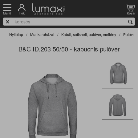
Fiók
Kosár
Menü
Nyitólap
Munkaruházat
Kabát, softshell, pulóver, mellény
Pulóver
B&C ID.203 50/50 - kapucnis pulóver