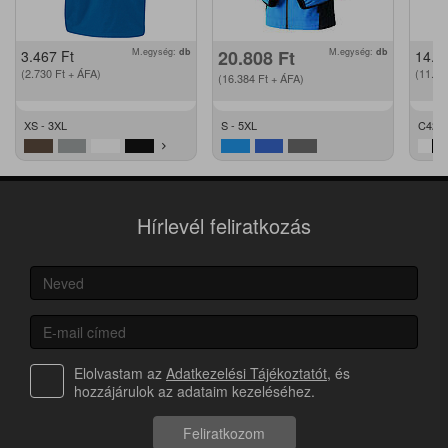
M.egység:
db
20.808
Ft
M.egység:
db
3.467
Ft
14.2
(2.730
Ft
+ ÁFA)
(11.2
(16.384
Ft
+ ÁFA)
XS - 3XL
S - 5XL
C42 -
Hírlevél feliratkozás
Elolvastam az
Adatkezelési Tájékoztatót
, és
hozzájárulok az adataim kezeléséhez.
Feliratkozom