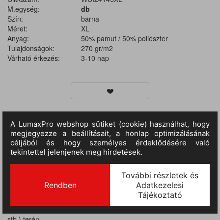
M.egység:
db
Szín:
barna
Méret:
XL
Anyag:
50% pamut / 50% poliészter
Tulajdonságok:
270 gr/m2
Várható érkezés:
3-10 nap
TERMÉKINFORMÁCIÓ
MÉRETTÁBLÁZAT
Anyaga: 50% pamut / 50% poliészter, súlya: 270 g / m2.
Kapucnis. Alsó szegély, mandzsetta és gallér bordázott (elasztán)
a tökéletes illeszkedés érdekében. Oldalvarrások. Finom felületű
textília, nyomtatásra kész. A textíliát tesztelték, kiváló
eredményeket ér el a dekorációs technikák (szitanyomás, hímzés
stb.) terén.