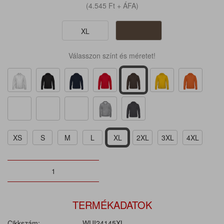
(4.545
Ft
+ ÁFA)
XL
Válasszon színt és méretet!
XS
S
M
L
XL
2XL
3XL
4XL
TERMÉKADATOK
Cikkszám:
WUI24145XL