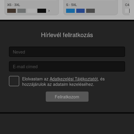
XS - 3XL
S - 5XL
C42 -
Hírlevél feliratkozás
Elolvastam az
Adatkezelési Tájékoztatót
, és
hozzájárulok az adataim kezeléséhez.
Feliratkozom