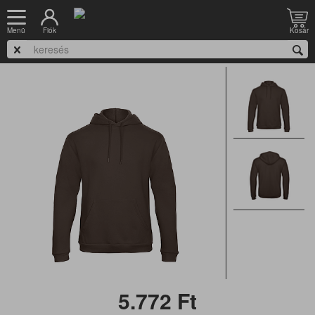
Nyitólap
Munkaruházat
Kabát, softshell, pulóver, mellény
Pulóver
Fiók
Kosár
Menü
B&C ID.203 50/50 - kapucnis pulóver
5.772
Ft