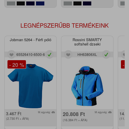
LEGNÉPSZERŰBB TERMÉKEINK
Jobman 5264 - Férfi póló
Rossini SMARTY
J
softshell dzseki
65526410-6500-6
HH63806XL
- 20 %
- 
M.egység:
db
20.808
Ft
M.egység:
db
3.467
Ft
14.2
(2.730
Ft
+ ÁFA)
(11.2
(16.384
Ft
+ ÁFA)