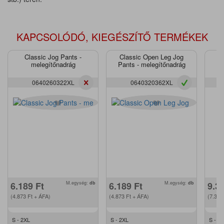
KAPCSOLÓDÓ, KIEGÉSZÍTŐ TERMÉKEK
Classic Jog Pants -
Classic Open Leg Jog
P
melegítőnadrág
Pants - melegítőnadrág
0640260322XL
0640320362XL
6.189
Ft
M.egység:
db
6.189
Ft
M.egység:
db
9.3
(4.873
Ft
+ ÁFA)
(4.873
Ft
+ ÁFA)
(7.36
S - 2XL
S - 2XL
S - 2