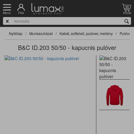
Fiók
Kosár
Menü
Nyitólap
Munkaruházat
Kabát, softshell, pulóver, mellény
Pulóver
B&C ID.203 50/50 - kapucnis pulóver