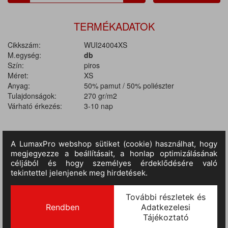
TERMÉKADATOK
Cikkszám:
WUI24004XS
M.egység:
db
Szín:
piros
Méret:
XS
Anyag:
50% pamut / 50% poliészter
Tulajdonságok:
270 gr/m2
Várható érkezés:
3-10 nap
TERMÉKINFORMÁCIÓ
MÉRETTÁBLÁZAT
Anyaga: 50% pamut / 50% poliészter, súlya: 270 g / m2.