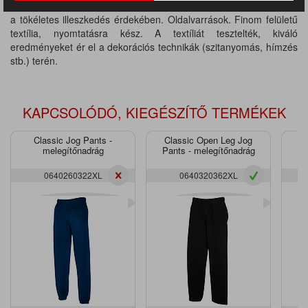
Kapucnis. Alsó szegély, mandzsetta és gallér bordázott (elasztán)
a tökéletes illeszkedés érdekében. Oldalvarrások. Finom felületű
textília, nyomtatásra kész. A textíliát tesztelték, kiváló
eredményeket ér el a dekorációs technikák (szitanyomás, hímzés
stb.) terén.
KAPCSOLÓDÓ, KIEGÉSZÍTŐ TERMÉKEK
Classic Jog Pants -
Classic Open Leg Jog
P
melegítőnadrág
Pants - melegítőnadrág
0640260322XL
0640320362XL