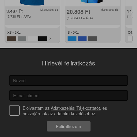
M.egység:
db
20.808
Ft
M.egység:
db
3.467
Ft
14.2
(2.730
Ft
+ ÁFA)
(11.2
(16.384
Ft
+ ÁFA)
XS - 3XL
S - 5XL
C42 -
Hírlevél feliratkozás
Elolvastam az
Adatkezelési Tájékoztatót
, és
hozzájárulok az adataim kezeléséhez.
Feliratkozom