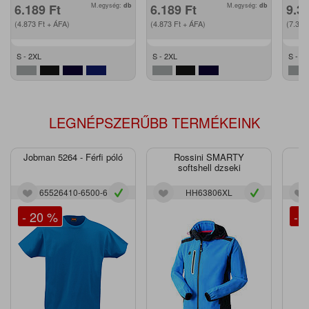
6.189
Ft
M.egység:
db
6.189
Ft
M.egység:
db
9.3
(4.873
Ft
+ ÁFA)
(4.873
Ft
+ ÁFA)
(7.36
S - 2XL
S - 2XL
S - 2
LEGNÉPSZERŰBB TERMÉKEINK
Jobman 5264 - Férfi póló
Rossini SMARTY
J
softshell dzseki
65526410-6500-6
HH63806XL
- 20 %
- 