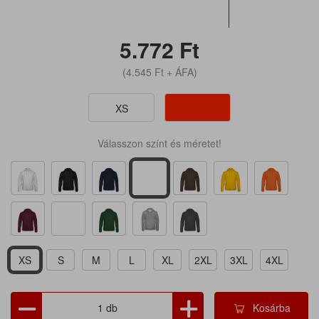
5.772
Ft
(4.545
Ft
+ ÁFA)
XS
Válasszon színt és méretet!
XS
S
M
L
XL
2XL
3XL
4XL
Kosárba