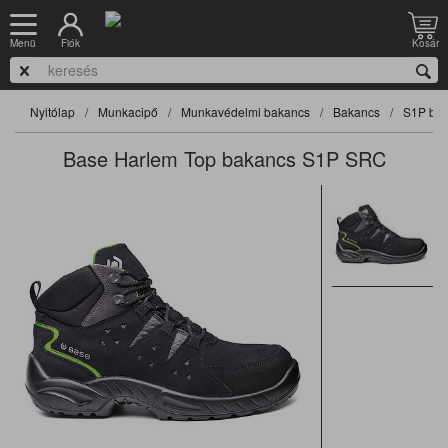
Fiók
Kosár
Menü
Nyitólap
Munkacipő
Munkavédelmi bakancs
Bakancs
S1P ba
Base Harlem Top bakancs S1P SRC