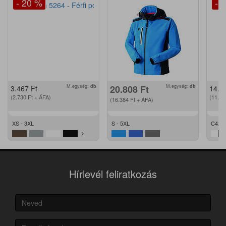
- 20 %
- 
M.egység:
db
20.808
Ft
M.egység:
db
3.467
Ft
14.2
(2.730
Ft
+ ÁFA)
(11.2
(16.384
Ft
+ ÁFA)
XS - 3XL
S - 5XL
C42 -
Hírlevél feliratkozás