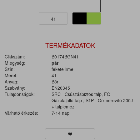
41
TERMÉKADATOK
Cikkszám:
B0174BGN41
M.egység:
pár
Szín:
fekete-lime
Méret:
41
Anyag:
Bőr
Szabvány:
EN20345
Tulajdonságok:
SRC - Csúszásbiztos talp, FO -
Gázolajálló talp , S1P - Orrmerevítő 200J
+ talplemez
Várható érkezés:
7-14 nap