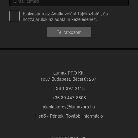
Elolvastam az
Adatkezelési Tájékoztatót
, és
hozzájárulok az adataim kezeléséhez.
Feliratkozom
Lumax PRO Kft.
1037 Budapest, Bécsi út 267.
+36 1 397-2115
+36 30 447-8808
ajanlatkeres@lumaxpro.hu
Hétfő - Péntek: További információ
www.karlowsky.hu