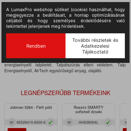
TERMÉKINFORMÁCIÓ
MÉRETTÁBLÁZAT
Acél orrmerevítő. Felsőrész anyaga: bőr. Bélés: SmellStop
antibakteriális anyag, amely megakadályozza a szagokért felelős
baktériumok és gombák megtelepedését, ennek köszönhetően a
láb friss és egészséges marad.. Talpbetét: Fresh'n Flex
energiaelnyelő talpbetét. Talpátszúrás elleni védelem. Talp:
Energiaelnyelő, AirTech egysűrűségű anyag, olajálló.
LEGNÉPSZERŰBB TERMÉKEINK
Jobman 5264 - Férfi póló
Rossini SMARTY
J
softshell dzseki
65526410-6500-6
HH63806XL