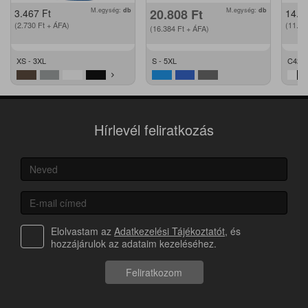
M.egység:
db
20.808
Ft
M.egység:
db
3.467
Ft
14.2
(2.730
Ft
+ ÁFA)
(11.2
(16.384
Ft
+ ÁFA)
XS - 3XL
S - 5XL
C42 -
Hírlevél feliratkozás
Elolvastam az
Adatkezelési Tájékoztatót
, és
hozzájárulok az adataim kezeléséhez.
Feliratkozom