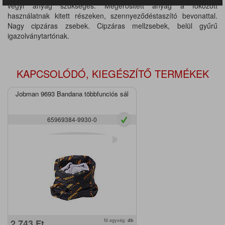
vegyi anyag szükséges. Megerősitett anyag a fokozott
használatnak kitett részeken, szennyeződéstaszító bevonattal.
Nagy cipzáras zsebek. Cipzáras mellzsebek, belül gyűrű
igazolványtartónak.
KAPCSOLÓDÓ, KIEGÉSZÍTŐ TERMÉKEK
Jobman 9693 Bandana többfunciós sál
65969384-9930-0
2.743
Ft
M.egység:
db