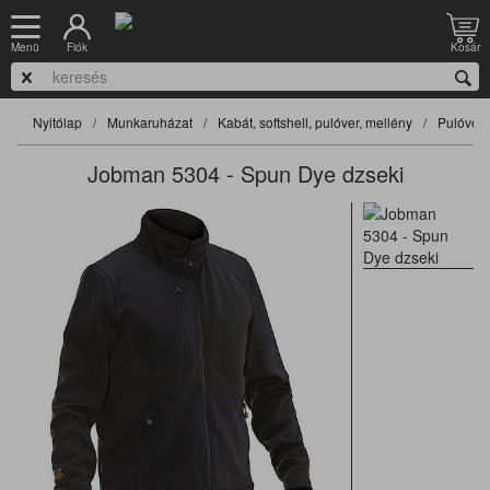
Fiók
Kosár
Menü
Nyitólap
Munkaruházat
Kabát, softshell, pulóver, mellény
Pulóver
Jobman 5304 - Spun Dye dzseki