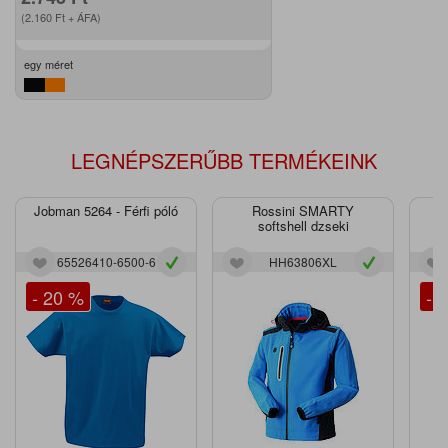
(2.160
Ft
+ ÁFA)
egy méret
LEGNÉPSZERŰBB TERMÉKEINK
Jobman 5264 - Férfi póló
Rossini SMARTY
J
softshell dzseki
65526410-6500-6
HH63806XL
- 20 %
- 