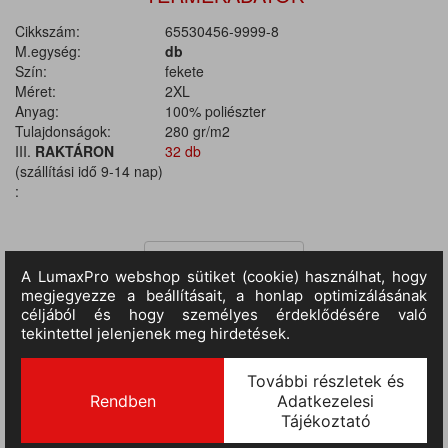
Cikkszám:
65530456-9999-8
M.egység:
db
Szín:
fekete
Méret:
2XL
Anyag:
100% poliészter
Tulajdonságok:
280 gr/m2
III.
RAKTÁRON
32 db
(szállítási idő 9-14 nap)
:
TERMÉKINFORMÁCIÓ
MÉRETTÁBLÁZAT
Cipzáras dzseki Spun-Dye poliészterből. A Spun-Dye
környezetbarát festési eljárás, amelyhez kevesebb víz, energia és