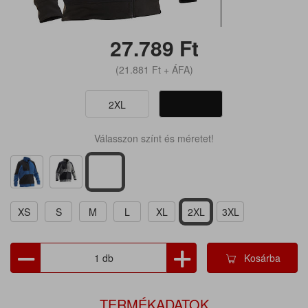
27.789
Ft
(21.881
Ft
+ ÁFA)
2XL
Válasszon színt és méretet!
XS
S
M
L
XL
2XL
3XL
Kosárba
TERMÉKADATOK