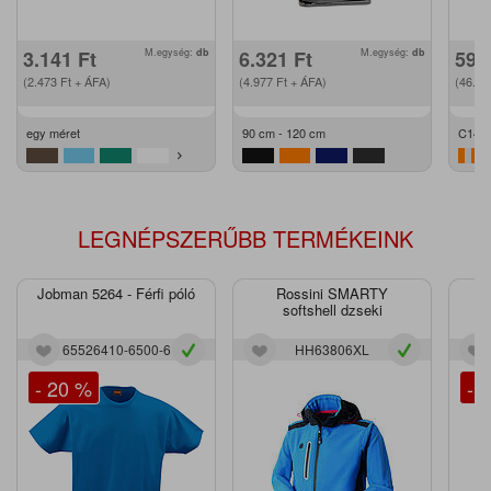
3.141
Ft
M.egység:
db
6.321
Ft
M.egység:
db
59.
(2.473
Ft
+ ÁFA)
(4.977
Ft
+ ÁFA)
(46.9
egy méret
90 cm - 120 cm
C146 
LEGNÉPSZERŰBB TERMÉKEINK
Jobman 5264 - Férfi póló
Rossini SMARTY
J
softshell dzseki
65526410-6500-6
HH63806XL
- 20 %
- 