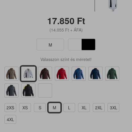
17.850
Ft
(14.055
Ft
+ ÁFA)
M
Válasszon színt és méretet!
2XS
XS
S
M
L
XL
2XL
3XL
4XL