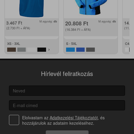
M.egység:
db
20.808
Ft
M.egység:
db
3.467
Ft
14.2
(2.730
Ft
+ ÁFA)
(11.2
(16.384
Ft
+ ÁFA)
XS - 3XL
S - 5XL
C42 -
Hírlevél feliratkozás
Elolvastam az
Adatkezelési Tájékoztatót
, és
hozzájárulok az adataim kezeléséhez.