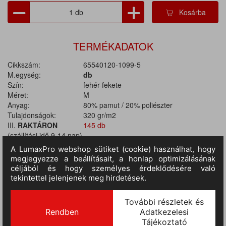
Kosárba
TERMÉKADATOK
Cikkszám:
65540120-1099-5
M.egység:
db
Szín:
fehér-fekete
Méret:
M
Anyag:
80% pamut / 20% poliészter
Tulajdonságok:
320 gr/m2
III.
RAKTÁRON
145 db
(szállítási idő 9-14 nap)
:
TERMÉKINFORMÁCIÓ