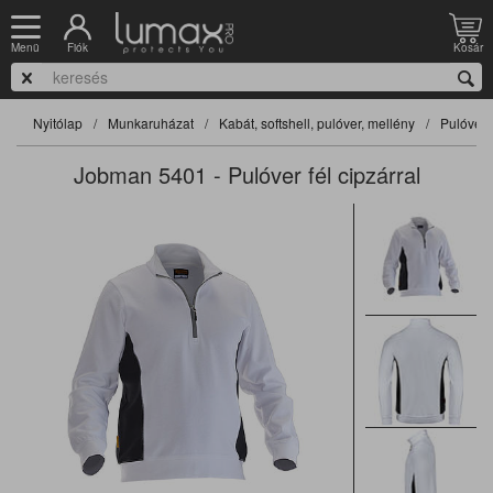
Fiók
Kosár
Menü
Nyitólap
Munkaruházat
Kabát, softshell, pulóver, mellény
Pulóver
Jobman 5401 - Pulóver fél cipzárral