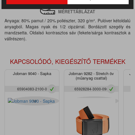
MÉRETTÁBLÁZAT
Anyaga: 80% pamut / 20% poliészter, 320 g/m². Pulóver kétoldalú
anyagból. Magas nyak és 1/2 cipzárral. Bordázott szegély és
mandzsetta. Oldalsó kontrasztos sáv (fekete/sárga kontrasztok a
vállrészen).
KAPCSOLÓDÓ, KIEGÉSZÍTŐ TERMÉKEK
Jobman 9040 - Sapka
Jobman 9282 - Stretch öv
Jo
(műanyag csattal)
mu
65904083-2100-0
65928284-3000-090
6