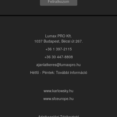
Feliratkozom
Lumax PRO Kft.
1037 Budapest, Bécsi út 267.
+36 1 397-2115
+36 30 447-8808
ajanlatkeres@lumaxpro.hu
Hétfő - Péntek: További információ
www.karlowsky.hu
www.sfceurope.hu
Adatkezelési Tájékoztató