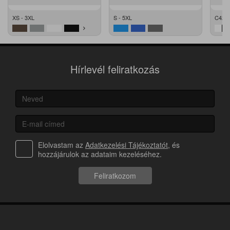
XS - 3XL
S - 5XL
C42 -
Hírlevél feliratkozás
Elolvastam az
Adatkezelési Tájékoztatót
, és
hozzájárulok az adataim kezeléséhez.
Feliratkozom