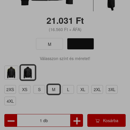
21.031
Ft
(16.560
Ft
+ ÁFA)
M
Válasszon színt és méretet!
2XS
XS
S
M
L
XL
2XL
3XL
4XL
Kosárba