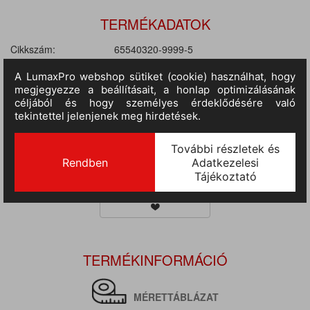
TERMÉKADATOK
Cikkszám:
65540320-9999-5
M.egység:
db
Szín:
fekete
Méret:
M
Anyag:
80% pamut / 20% poliészter
Tulajdonságok:
320 g/m²
III.
RAKTÁRON
210 db
(szállítási idő 9-14 nap)
:
TERMÉKINFORMÁCIÓ
MÉRETTÁBLÁZAT