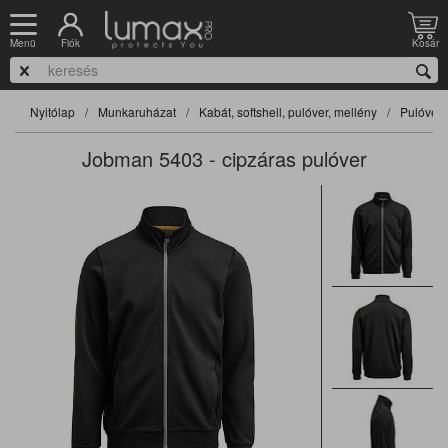
Fiók
Kosár
Menü
Nyitólap
Munkaruházat
Kabát, softshell, pulóver, mellény
Pulóver
Jobman 5403 - cipzáras pulóver