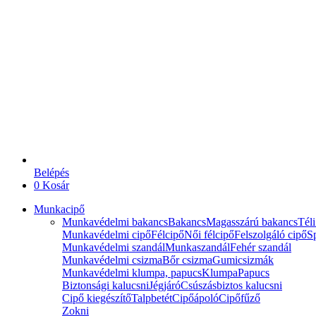
Belépés
0
Kosár
Munkacipő
Munkavédelmi bakancs
Bakancs
Magasszárú bakancs
Téli
Munkavédelmi cipő
Félcipő
Női félcipő
Felszolgáló cipő
Sp
Munkavédelmi szandál
Munkaszandál
Fehér szandál
Munkavédelmi csizma
Bőr csizma
Gumicsizmák
Munkavédelmi klumpa, papucs
Klumpa
Papucs
Biztonsági kalucsni
Jégjáró
Csúszásbiztos kalucsni
Cipő kiegészítő
Talpbetét
Cipőápoló
Cipőfűző
Zokni