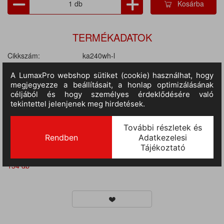
Kosárba
TERMÉKADATOK
Cikkszám:
ka240wh-l
M.egység:
db
Szín:
fehér
Méret:
L
Anyag:
95% pamut / 5% elasztán
Tulajdonságok:
Rövid ujjú, Galléros, Gombos, 220 gr/m2
Nem:
női
II.
RAKTÁRON
223 db
(szállítási idő 3-7 nap) :
III.
RAKTÁRON
(szállítási idő 9-14 nap)
:
134 db