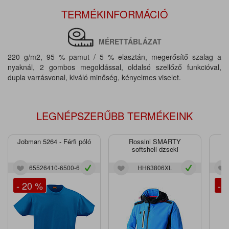
TERMÉKINFORMÁCIÓ
MÉRETTÁBLÁZAT
220 g/m2, 95 % pamut / 5 % elasztán, megerősítő szalag a
nyaknál, 2 gombos megoldással, oldalsó szellőző funkcióval,
dupla varrásvonal, kiváló minőség, kényelmes viselet.
LEGNÉPSZERŰBB TERMÉKEINK
Jobman 5264 - Férfi póló
Rossini SMARTY
J
softshell dzseki
65526410-6500-6
HH63806XL
- 20 %
- 