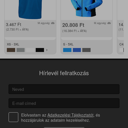
M.egység:
db
20.808
Ft
M.egység:
db
3.467
Ft
14.2
(2.730
Ft
+ ÁFA)
(11.2
(16.384
Ft
+ ÁFA)
XS - 3XL
S - 5XL
C42 -
Hírlevél feliratkozás
Elolvastam az
Adatkezelési Tájékoztatót
, és
hozzájárulok az adataim kezeléséhez.