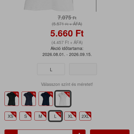
7.075
Ft
(5.571
+ ÁFA)
Ft
5.660
Ft
(4.457
Ft
+ ÁFA)
Akció időtartama:
2026.08.01. - 2026.09.15.
L
Válasszon színt és méretet!
XS
S
M
L
XL
2XL