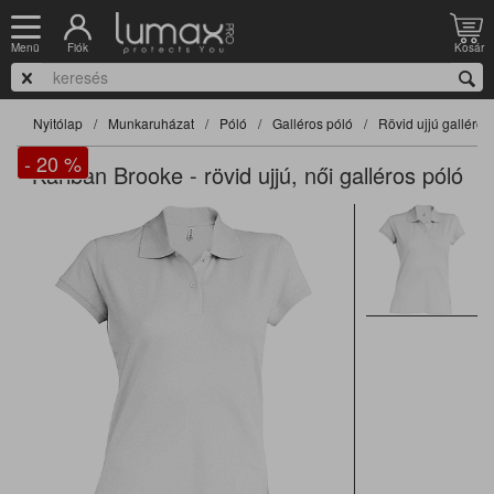
Fiók
Kosár
Menü
Nyitólap
Munkaruházat
Póló
Galléros póló
Rövid ujjú galléros
- 20
%
Kariban Brooke - rövid ujjú, női galléros póló