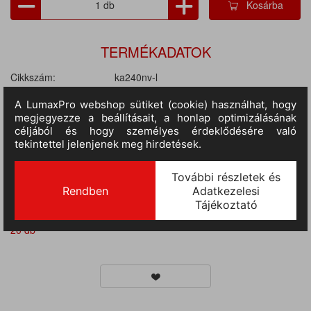
Kosárba
TERMÉKADATOK
Cikkszám:
ka240nv-l
M.egység:
db
Szín:
sötétkék
Méret:
L
Anyag:
95% pamut / 5% elasztán
Tulajdonságok:
Rövid ujjú, Galléros, Gombos, 220 gr/m2
Nem:
női
II.
RAKTÁRON
55 db
(szállítási idő 3-7 nap) :
III.
RAKTÁRON
(szállítási idő 9-14 nap)
:
20 db