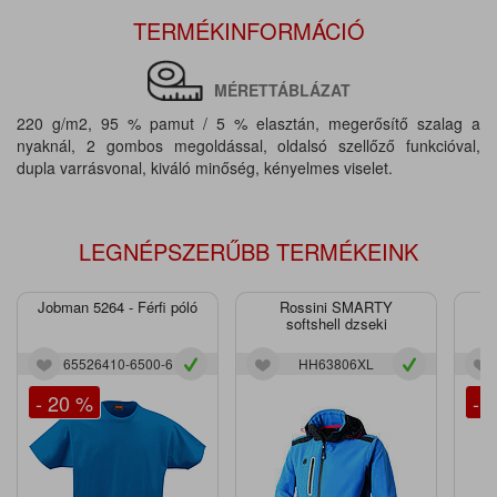
TERMÉKINFORMÁCIÓ
MÉRETTÁBLÁZAT
220 g/m2, 95 % pamut / 5 % elasztán, megerősítő szalag a
nyaknál, 2 gombos megoldással, oldalsó szellőző funkcióval,
dupla varrásvonal, kiváló minőség, kényelmes viselet.
LEGNÉPSZERŰBB TERMÉKEINK
Jobman 5264 - Férfi póló
Rossini SMARTY
J
softshell dzseki
65526410-6500-6
HH63806XL
- 20 %
- 