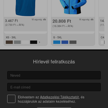
M.egység:
db
20.808
Ft
M.egység:
db
3.467
Ft
14.2
(2.730
Ft
+ ÁFA)
(11.2
(16.384
Ft
+ ÁFA)
XS - 3XL
S - 5XL
C42 -
Hírlevél feliratkozás
Elolvastam az
Adatkezelési Tájékoztatót
, és
hozzájárulok az adataim kezeléséhez.