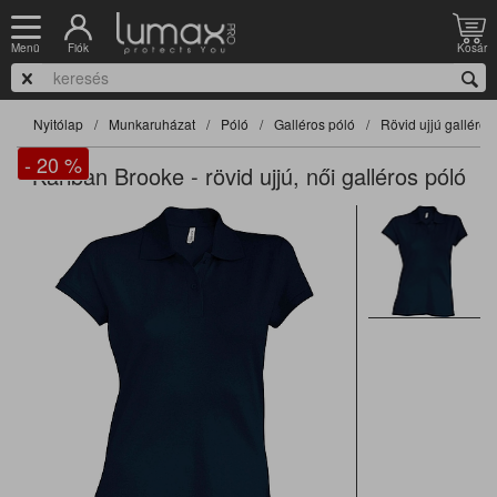
Fiók
Kosár
Menü
Nyitólap
Munkaruházat
Póló
Galléros póló
Rövid ujjú galléros
- 20
%
Kariban Brooke - rövid ujjú, női galléros póló