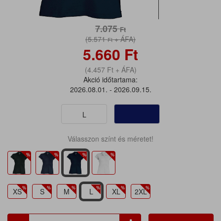
7.075
Ft
(5.571
+ ÁFA)
Ft
5.660
Ft
(4.457
Ft
+ ÁFA)
Akció időtartama:
2026.08.01. - 2026.09.15.
L
Válasszon színt és méretet!
XS
S
M
L
XL
2XL