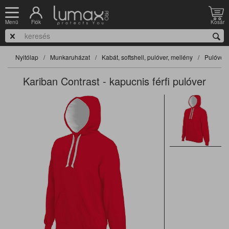
Fiók
Kosár
Menü
Nyitólap
Munkaruházat
Kabát, softshell, pulóver, mellény
Pulóver
Kariban Contrast - kapucnis férfi pulóver