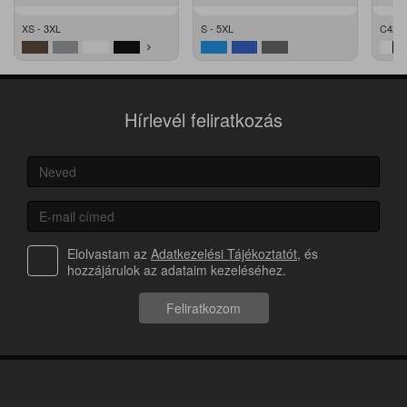
XS - 3XL
S - 5XL
C42 -
Hírlevél feliratkozás
Elolvastam az
Adatkezelési Tájékoztatót
, és
hozzájárulok az adataim kezeléséhez.
Feliratkozom