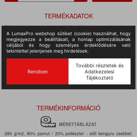
TERMÉKADATOK
Cikkszám:
ka446re-wh-2xl
M.egység:
db
Szín:
piros-fehér
Méret:
2XL
Anyag:
80% pamut / 20% poliészter
Tulajdonságok:
280 gr/m2
Várható érkezés:
10-14 nap
TERMÉKINFORMÁCIÓ
MÉRETTÁBLÁZAT
280 g/m2, 80% pamut / 20% poliészter - elől kenguru zsebbel,