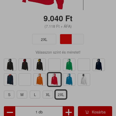
9.040
Ft
(7.118
Ft
+ ÁFA)
2XL
Válasszon színt és méretet!
S
M
L
XL
2XL
Kosárba