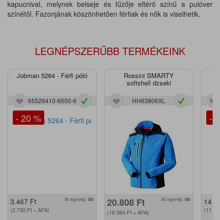
kapucnival, melynek belseje és fűzője eltérő színű a pulóver
színétől. Fazonjának köszönhetően férfiak és nők is viselhetik.
LEGNÉPSZERŰBB TERMÉKEINK
Jobman 5264 - Férfi póló
Rossini SMARTY
J
softshell dzseki
65526410-6500-6
HH63806XL
- 20 %
- 
M.egység:
db
20.808
Ft
M.egység:
db
3.467
Ft
14.2
(2.730
Ft
+ ÁFA)
(11.2
(16.384
Ft
+ ÁFA)