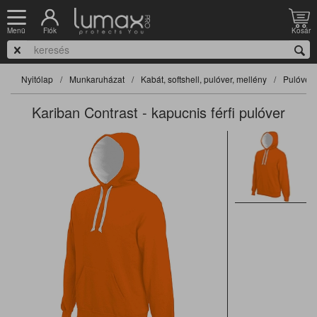
Fiók
Kosár
Menü
Nyitólap
Munkaruházat
Kabát, softshell, pulóver, mellény
Pulóver
Kariban Contrast - kapucnis férfi pulóver