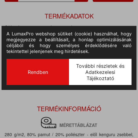
TERMÉKADATOK
Cikkszám:
ka446or-wh-m
M.egység:
db
Szín:
narancssárga-fehér
Méret:
M
Anyag:
80% pamut / 20% poliészter
Tulajdonságok:
280 gr/m2
Várható érkezés:
10-14 nap
TERMÉKINFORMÁCIÓ
MÉRETTÁBLÁZAT
280 g/m2, 80% pamut / 20% poliészter - elől kenguru zsebbel,