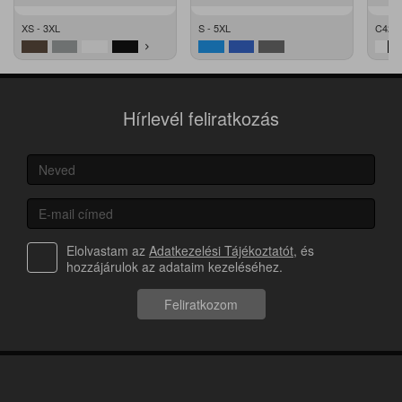
XS - 3XL
S - 5XL
C42 -
Hírlevél feliratkozás
Elolvastam az
Adatkezelési Tájékoztatót
, és
hozzájárulok az adataim kezeléséhez.
Feliratkozom