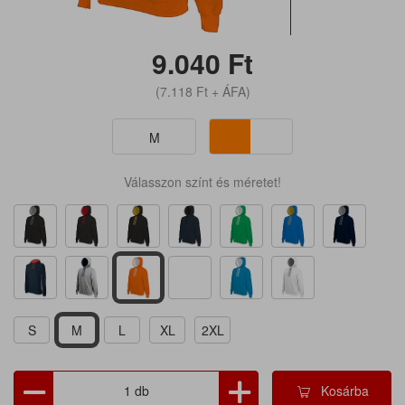
9.040
Ft
(7.118
Ft
+ ÁFA)
M
Válasszon színt és méretet!
S
M
L
XL
2XL
Kosárba