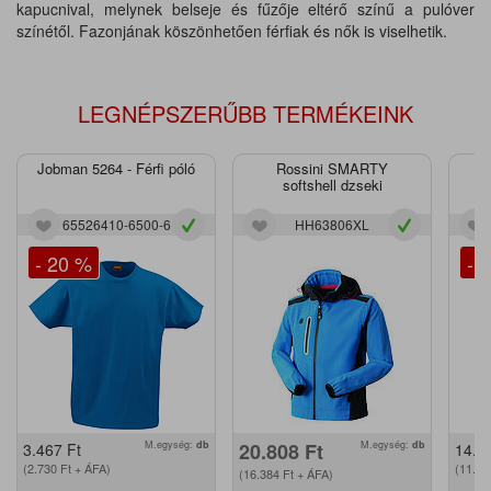
kapucnival, melynek belseje és fűzője eltérő színű a pulóver
színétől. Fazonjának köszönhetően férfiak és nők is viselhetik.
LEGNÉPSZERŰBB TERMÉKEINK
Jobman 5264 - Férfi póló
Rossini SMARTY
J
softshell dzseki
65526410-6500-6
HH63806XL
- 20 %
- 
M.egység:
db
20.808
Ft
M.egység:
db
3.467
Ft
14.2
(2.730
Ft
+ ÁFA)
(11.2
(16.384
Ft
+ ÁFA)