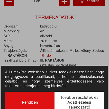
Kosárba
TERMÉKADATOK
Cikkszám:
ka890go-u
M.egység:
db
Szín:
olívzöld
Méret:
76 x 90 cm
Anyag:
Kevertszálas
Tulajdonságok:
Állítható nyakpánt, Melles kötény, Zsebes
II.
RAKTÁRON
101 db
(szállítási idő 3-7 nap) :
III.
RAKTÁRON
(szállítási idő 9-14 nap)
:
851 db