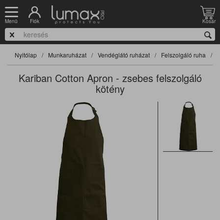
Fiók
Kosár
Menü
Nyitólap
Munkaruházat
Vendéglátó ruházat
Felszolgáló ruha
F
Kariban Cotton Apron - zsebes felszolgáló
kötény