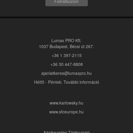
Feliratkozom
Lumax PRO Kft.
1037 Budapest, Bécsi út 267.
+36 1 397-2115
+36 30 447-8808
ajanlatkeres@lumaxpro.hu
Hétfő - Péntek: További információ
www.karlowsky.hu
www.sfceurope.hu
Adatkezelési Tájékoztató