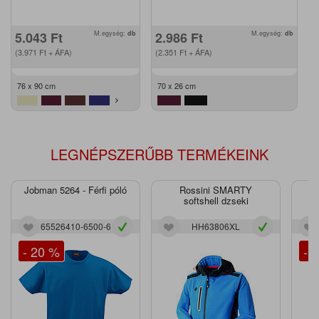
5.043
Ft
M.egység:
db
2.986
Ft
M.egység:
db
(3.971
Ft
+ ÁFA)
(2.351
Ft
+ ÁFA)
76 x 90 cm
70 x 26 cm
LEGNÉPSZERŰBB TERMÉKEINK
Jobman 5264 - Férfi póló
Rossini SMARTY
J
softshell dzseki
65526410-6500-6
HH63806XL
- 20 %
- 