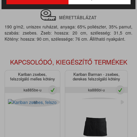
TERMÉKINFORMÁCIÓ
MÉRETTÁBLÁZAT
190 g/m2, uniszex ruházat, anyaga: 65% poliészter, 35% pamut,
szabás: zsebes. Zseb: hossza: 20 cm, szélesség: 31,5 cm.
Kötény: hossza: 90 cm, szélessége: 76 cm. Állítható nyakpánt.
KAPCSOLÓDÓ, KIEGÉSZÍTŐ TERMÉKEK
Kariban zsebes,
Kariban Barman - zsebes,
felszolgáló melles kötény
derekes felszolgáló kötény
ka885be-u
ka886bl-u