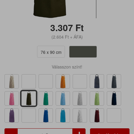
3.307
Ft
(2.604
Ft
+ ÁFA)
76 x 90 cm
Válasszon színt!