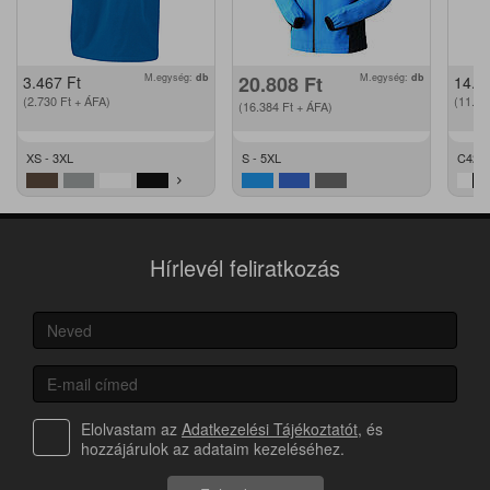
M.egység:
db
20.808
Ft
M.egység:
db
3.467
Ft
14.2
(2.730
Ft
+ ÁFA)
(11.2
(16.384
Ft
+ ÁFA)
XS - 3XL
S - 5XL
C42 -
Hírlevél feliratkozás
Elolvastam az
Adatkezelési Tájékoztatót
, és
hozzájárulok az adataim kezeléséhez.