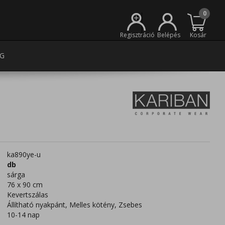
0
+
Regisztráció
Belépés
Kosár
G
ka890ye-u
db
sárga
76 x 90 cm
Kevertszálas
Állítható nyakpánt, Melles kötény, Zsebes
10-14 nap