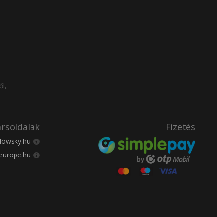
ől,
rsoldalak
Fizetés
lowsky.hu
europe.hu