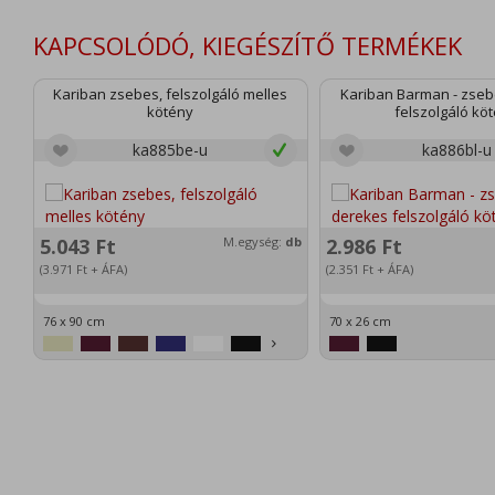
KAPCSOLÓDÓ, KIEGÉSZÍTŐ TERMÉKEK
Kariban zsebes, felszolgáló melles
Kariban Barman - zseb
kötény
felszolgáló kö
ka885be-u
ka886bl-u
5.043
Ft
M.egység:
db
2.986
Ft
(3.971
Ft
+ ÁFA)
(2.351
Ft
+ ÁFA)
76 x 90 cm
70 x 26 cm