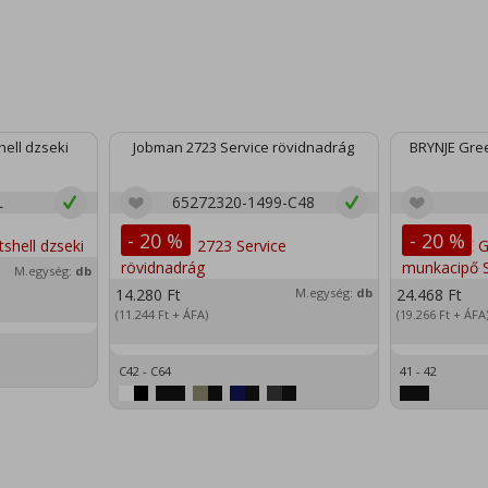
ell dzseki
Jobman 2723 Service rövidnadrág
BRYNJE Gree
L
65272320-1499-C48
- 20 %
- 20 %
M.egység:
db
14.280
Ft
M.egység:
db
24.468
Ft
(11.244
Ft
+ ÁFA)
(19.266
Ft
+ ÁFA
C42 - C64
41 - 42