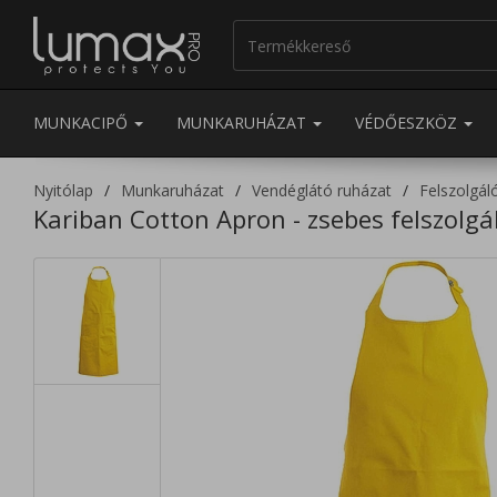
MUNKACIPŐ
MUNKARUHÁZAT
VÉDŐESZKÖZ
Nyitólap
Munkaruházat
Vendéglátó ruházat
Felszolgál
Kariban Cotton Apron - zsebes felszolgá