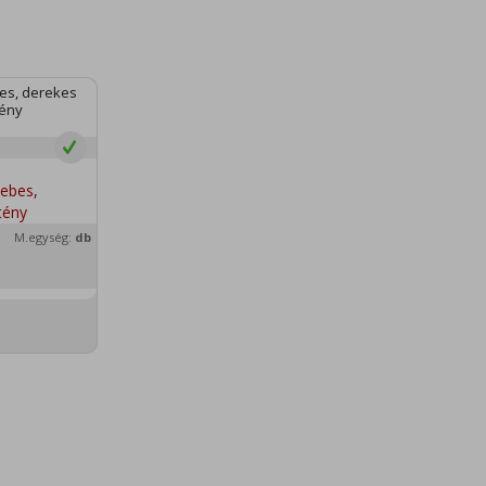
es, derekes
tény
M.egység:
db