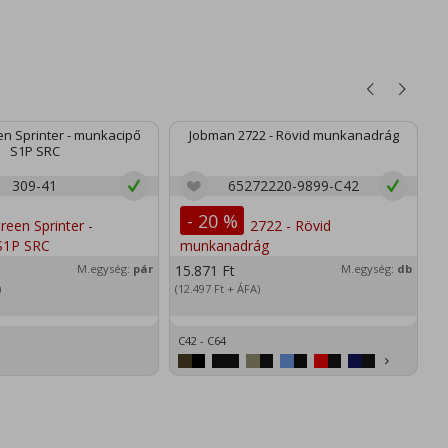
n Sprinter - munkacipő
Jobman 2722 - Rövid munkanadrág
S1P SRC
309-41
65272220-9899-C42
- 20 %
M.egység:
pár
15.871
Ft
M.egység:
db
2
)
(12.497
Ft
+ ÁFA)
(1
C42 - C64
XS