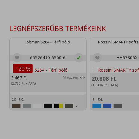
LEGNÉPSZERŰBB TERMÉKEINK
Jobman 5264 - Férfi póló
Rossini SMARTY softsh
65526410-6500-6
HH63806X
- 20 %
3.467
Ft
M.egység:
db
20.808
Ft
(2.730
Ft
+ ÁFA)
(16.384
Ft
+ ÁFA)
XS - 3XL
S - 5XL