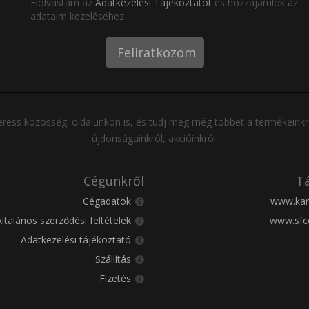
Elolvastam az
Adatkezelési Tájékoztatót
és hozzájárulok az
adataim kezeléséhez
Feliratkozom
ress közösségi oldalunkon is, és tudj meg még többet a termékeinkr
újdonságainkról, akcióinkról.
Cégünkről
Tá
Cégadatok
www.kar
Általános szerződési feltételek
www.sfc
Adatkezelési tájékoztató
Szállítás
Fizetés