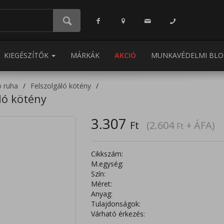
KIEGÉSZÍTŐK
MÁRKÁK
AKCIÓ
MUNKAVÉDELMI BLO
ó ruha
Felszolgáló kötény
ló kötény
3.307
Ft
(2.604
+ ÁFA)
Ft
Cikkszám:
M.egység:
Szín:
Méret:
Anyag:
Tulajdonságok:
Várható érkezés: