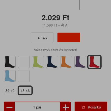
2.029
Ft
(1.598
Ft
+ ÁFA)
43-46
Válasszon színt és méretet!
39-42
43-46
Kosárba