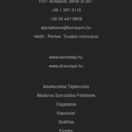
1037 Budapest, Bécsi út 267.
+36 1 397-2115
+36 30 447-8808
ajanlatkeres@lumaxpro.hu
Hétfő - Péntek: További információ
www.karlowsky.hu
www.sfceurope.hu
Adatkezelési Tájékoztató
Általános Szerződési Feltételek
Cégadatok
Kapcsolat
Szállítás
Fizetés