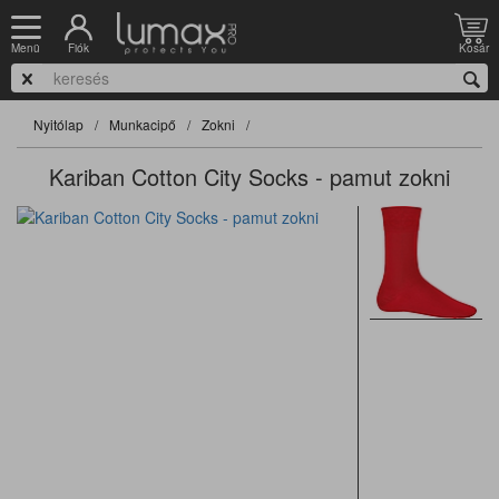
Fiók
Kosár
Menü
Nyitólap
Munkacipő
Zokni
Kariban Cotton City Socks - pamut zokni