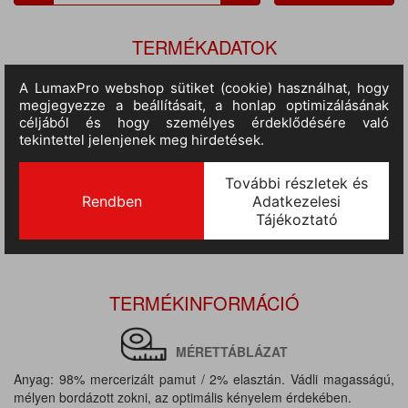
TERMÉKADATOK
Cikkszám:
ka813re-43-46
M.egység:
pár
Szín:
piros
Méret:
43-46
Anyag:
98% pamut / 2% elasztán
Várható érkezés:
10-14 nap
TERMÉKINFORMÁCIÓ
MÉRETTÁBLÁZAT
Anyag: 98% mercerizált pamut / 2% elasztán. Vádli magasságú,
mélyen bordázott zokni, az optimális kényelem érdekében.