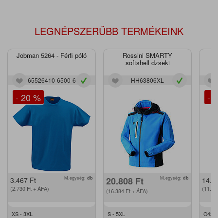
LEGNÉPSZERŰBB TERMÉKEINK
Jobman 5264 - Férfi póló
Rossini SMARTY
J
softshell dzseki
65526410-6500-6
HH63806XL
- 20 %
- 
M.egység:
db
20.808
Ft
M.egység:
db
3.467
Ft
14.2
(2.730
Ft
+ ÁFA)
(11.2
(16.384
Ft
+ ÁFA)
XS - 3XL
S - 5XL
C42 -