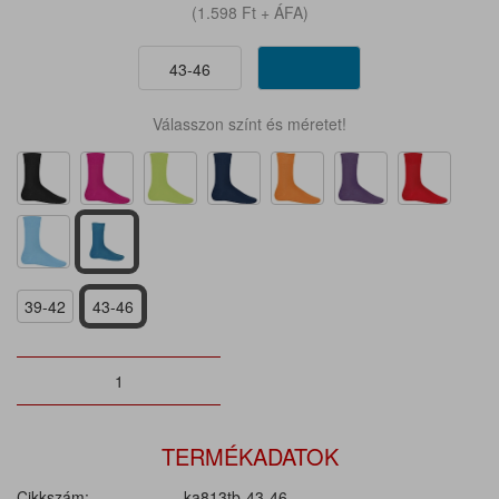
(1.598
Ft
+ ÁFA)
43-46
Válasszon színt és méretet!
39-42
43-46
TERMÉKADATOK
Cikkszám:
ka813tb-43-46