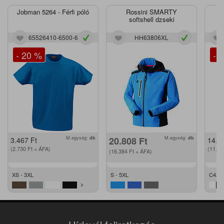
Jobman 5264 - Férfi póló
Rossini SMARTY
J
softshell dzseki
65526410-6500-6
HH63806XL
- 20 %
- 
M.egység:
db
20.808
Ft
M.egység:
db
3.467
Ft
14.2
(2.730
Ft
+ ÁFA)
(11.2
(16.384
Ft
+ ÁFA)
XS - 3XL
S - 5XL
C42 -