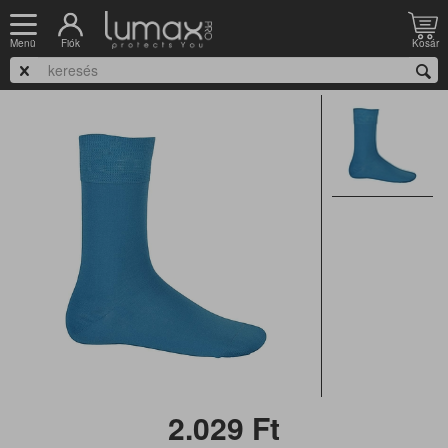
Nyitólap
Munkacipő
Zokni
Fiók
Kosár
Menü
Kariban Cotton City Socks - pamut zokni
2.029
Ft