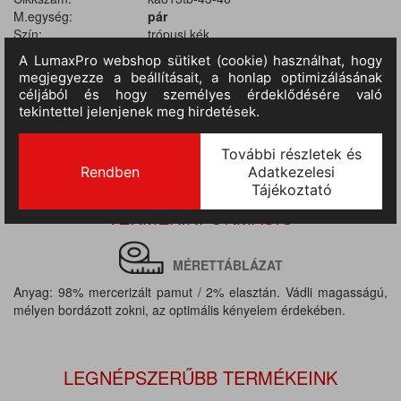
M.egység:
pár
Szín:
trópusi kék
Méret:
43-46
Anyag:
98% pamut / 2% elasztán
Várható érkezés:
10-14 nap
TERMÉKINFORMÁCIÓ
MÉRETTÁBLÁZAT
Anyag: 98% mercerizált pamut / 2% elasztán. Vádli magasságú,
mélyen bordázott zokni, az optimális kényelem érdekében.
LEGNÉPSZERŰBB TERMÉKEINK