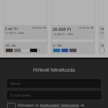
M.egység:
db
20.808
Ft
M.egység:
db
3.467
Ft
14.2
(2.730
Ft
+ ÁFA)
(11.2
(16.384
Ft
+ ÁFA)
XS - 3XL
S - 5XL
C42 -
Hírlevél feliratkozás
Elolvastam az
Adatkezelési Tájékoztatót
, és