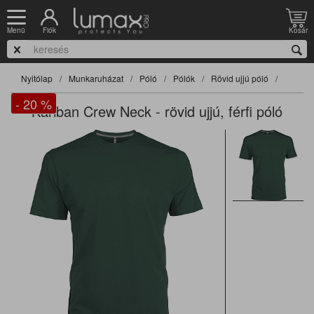
Fiók
Kosár
Menü
Nyitólap
Munkaruházat
Póló
Pólók
Rövid ujjú póló
- 20
%
Kariban Crew Neck - rövid ujjú, férfi póló