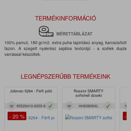
TERMÉKINFORMÁCIÓ
MÉRETTÁBLÁZAT
100% pamut, 180 gr/m2. extra puha tapintású anyag, karcsúsított
fazon. A szegett nyakrész sajátos textúrájú - a szélek dupla
varrással készültek.
LEGNÉPSZERŰBB TERMÉKEINK
Jobman 5264 - Férfi póló
Rossini SMARTY
J
softshell dzseki
65526410-6500-6
HH63806XL
- 20 %
- 