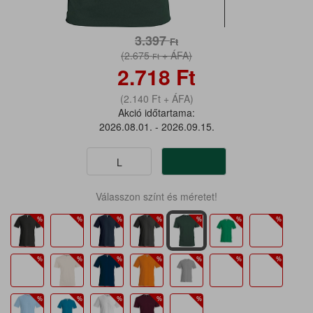
3.397
Ft
(2.675
+ ÁFA)
Ft
2.718
Ft
(2.140
Ft
+ ÁFA)
Akció időtartama:
2026.08.01. - 2026.09.15.
L
Válasszon színt és méretet!