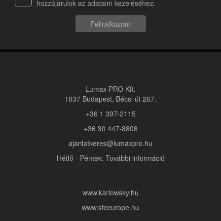
hozzájárulok az adataim kezeléséhez.
Feliratkozom
Lumax PRO Kft.
1037 Budapest, Bécsi út 267.
+36 1 397-2115
+36 30 447-8808
ajanlatkeres@lumaxpro.hu
Hétfő - Péntek: További információ
www.karlowsky.hu
www.sfceurope.hu