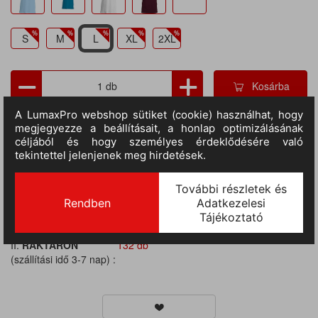
S
M
L
XL
2XL
Kosárba
TERMÉKADATOK
Cikkszám:
ka356fo-l
M.egység:
db
Szín:
sötétzöld
Méret:
L
Anyag:
100% pamut
Tulajdonságok:
O-nyakú, Slim fit, 180 gr/m2, Rövid ujjú
II.
RAKTÁRON
132 db
(szállítási idő 3-7 nap) :