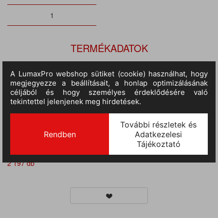
TERMÉKADATOK
Cikkszám:
ka356lro-m
M.egység:
db
Szín:
világos királykék
Méret:
M
Anyag:
100% pamut
Tulajdonságok:
O-nyakú, Slim fit, 180 gr/m2, Rövid ujjú
II.
RAKTÁRON
372 db
(szállítási idő 3-7 nap) :
III.
RAKTÁRON
(szállítási idő 9-14 nap)
:
2 197 db