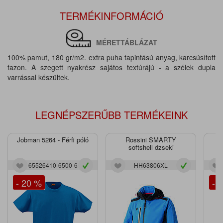
TERMÉKINFORMÁCIÓ
MÉRETTÁBLÁZAT
100% pamut, 180 gr/m2. extra puha tapintású anyag, karcsúsított
fazon. A szegett nyakrész sajátos textúrájú - a szélek dupla
varrással készültek.
LEGNÉPSZERŰBB TERMÉKEINK
Jobman 5264 - Férfi póló
Rossini SMARTY
J
softshell dzseki
65526410-6500-6
HH63806XL
- 20 %
- 