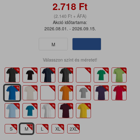
2.718
Ft
(2.140
Ft
+ ÁFA)
Akció időtartama:
2026.08.01. - 2026.09.15.
M
Válasszon színt és méretet!
S
M
L
XL
2XL