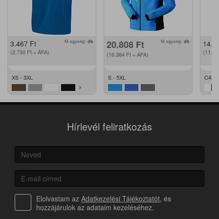
M.egység:
db
20.808
Ft
M.egység:
db
3.467
Ft
14.2
(2.730
Ft
+ ÁFA)
(11.2
(16.384
Ft
+ ÁFA)
XS - 3XL
S - 5XL
C42 -
Hírlevél feliratkozás
Elolvastam az
Adatkezelési Tájékoztatót
, és
hozzájárulok az adataim kezeléséhez.