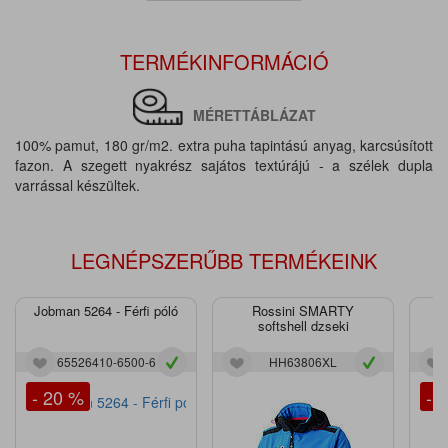
TERMÉKINFORMÁCIÓ
MÉRETTÁBLÁZAT
100% pamut, 180 gr/m2. extra puha tapintású anyag, karcsúsított
fazon. A szegett nyakrész sajátos textúrájú - a szélek dupla
varrással készültek.
LEGNÉPSZERŰBB TERMÉKEINK
Jobman 5264 - Férfi póló
Rossini SMARTY
J
softshell dzseki
65526410-6500-6
HH63806XL
- 20 %
- 