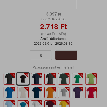
3.397
Ft
(2.675
+ ÁFA)
Ft
2.718
Ft
(2.140
Ft
+ ÁFA)
Akció időtartama:
2026.08.01. - 2026.09.15.
S
Válasszon színt és méretet!