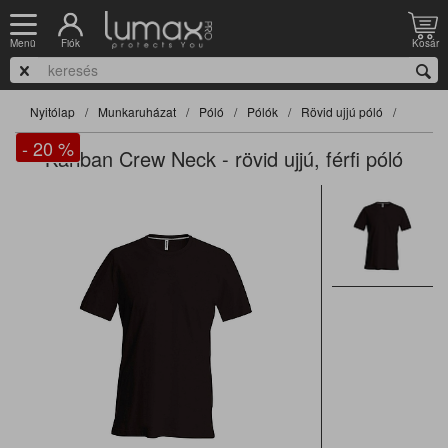
Fiók
Kosár
Menü
Nyitólap
Munkaruházat
Póló
Pólók
Rövid ujjú póló
- 20
%
Kariban Crew Neck - rövid ujjú, férfi póló