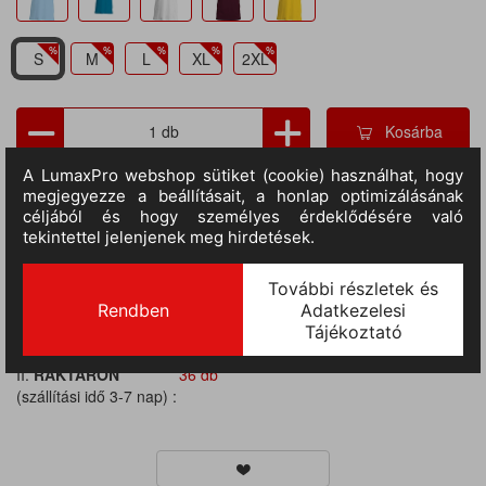
S
M
L
XL
2XL
Kosárba
TERMÉKADATOK
Cikkszám:
ka356co-s
M.egység:
db
Szín:
csokoládé
Méret:
S
Anyag:
100% pamut
Tulajdonságok:
O-nyakú, Slim fit, 180 gr/m2, Rövid ujjú
II.
RAKTÁRON
36 db
(szállítási idő 3-7 nap) :