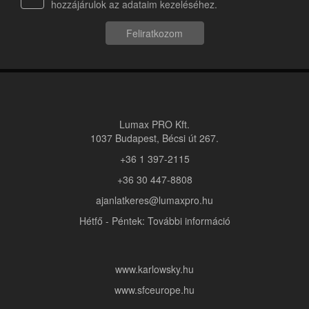
hozzájárulok az adataim kezeléséhez.
Feliratkozom
Lumax PRO Kft.
1037 Budapest, Bécsi út 267.
+36 1 397-2115
+36 30 447-8808
ajanlatkeres@lumaxpro.hu
Hétfő - Péntek: További információ
www.karlowsky.hu
www.sfceurope.hu